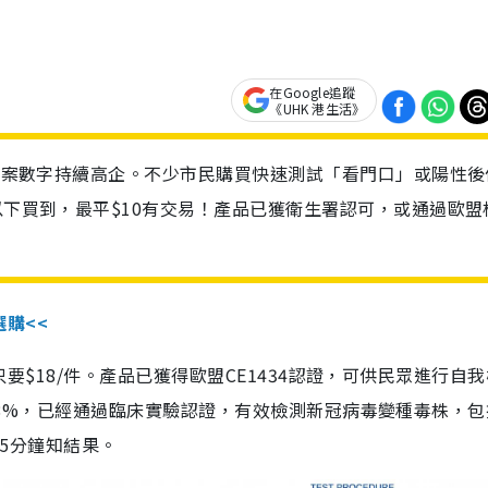
在Google追蹤
《UHK 港生活》
診個案數字持續高企。不少市民購買快速測試「看門口」或陽性後
以下買到，最平$10有交易！產品已獲衛生署認可，或通過歐盟
選購<<
惠價只要$18/件。產品已獲得歐盟CE1434認證，可供民眾進行自
性99.8%，已經通過臨床實驗認證，有效檢測新冠病毒變種毒株，
，15分鐘知結果。