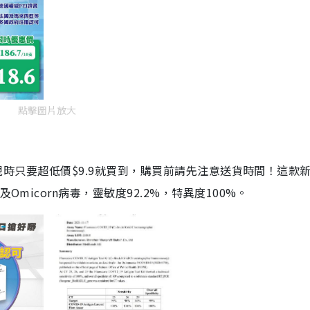
點擊圖片放大
劑，現時只要超低價$9.9就買到，購買前請先注意送貨時間！這款
Omicorn病毒，靈敏度92.2%，特異度100%。