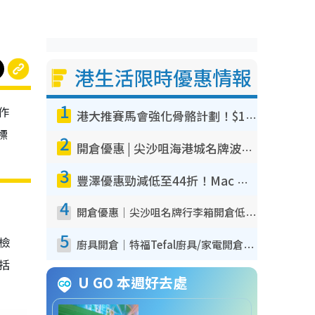
港生活限時優惠情報
1
作
港大推賽馬會強化骨骼計劃！$100骨質密度X光檢查 完成免費運動訓練送超市禮券！附參加資格
標
2
開倉優惠 | 尖沙咀海港城名牌波鞋開倉低至1折！On鞋$899起／Joy&Peace鞋履$98起
3
豐澤優惠勁減低至44折！Mac mini/iPhone17Pro大減價！廚房家電$220起
4
開倉優惠｜尖沙咀名牌行李箱開倉低至4折！一連5日 American Tourister/ace./Hallmark $200起！
5
我檢
廚具開倉｜特福Tefal廚具/家電開倉低至3折！$220起買平底鍋/炒鑊/湯煲！電飯煲/吸塵機/燙斗$418起
包括
U GO 本週好去處