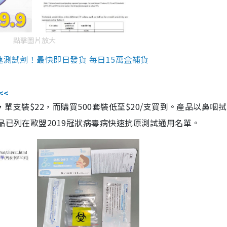
點擊圖片放大
速測試劑！最快即日發貨 每日15萬盒補貨
<<
，單支裝$22，而購買500套裝低至$20/支買到。產品以鼻咽
品已列在歐盟2019冠狀病毒病快速抗原測試通用名單。