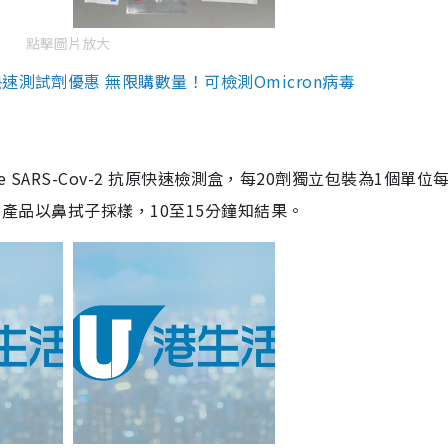
點擊圖片放大
測試劑優惠 無限購數量！可檢測Omicron病毒
are SARS-Cov-2 抗原快速檢測盒，每20劑獨立包裝為1個單位
5。產品以鼻拭子採樣，10至15分鐘知結果。