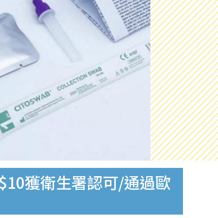
$10獲衛生署認可/通過歐