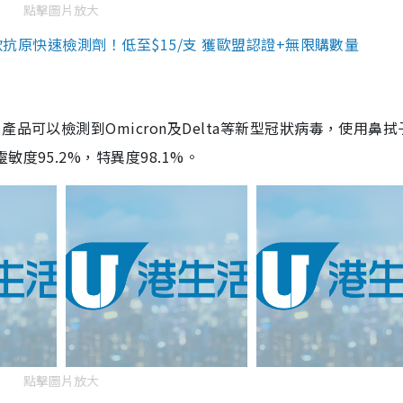
點擊圖片放大
3款抗原快速檢測劑！低至$15/支 獲歐盟認證+無限購數量
品可以檢測到Omicron及Delta等新型冠狀病毒，使用鼻拭
度95.2%，特異度98.1%。
點擊圖片放大