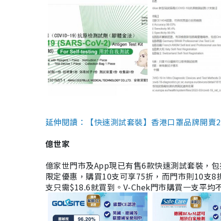
延伸閱讀：【快速測試套裝】香港口罩品牌開賣2款快速
億世家
億家世門市及App現已有售6款快速測試套裝，包括香港公司
限定優惠，購買10支可享75折，而門市則10支8折。現
支只需$18.6就買到。V-Chek門市購買一支平