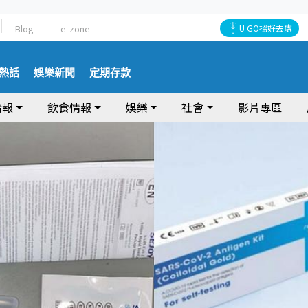
Blog
e-zone
U GO搵好去處
熱話
娛樂新聞
定期存款
情報
飲食情報
娛樂
社會
影片專區