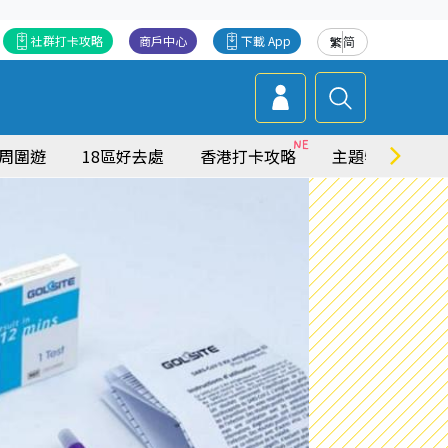
社群打卡攻略
商戶中心
下載 App
繁
简
周圍遊
18區好去處
香港打卡攻略
主題特集