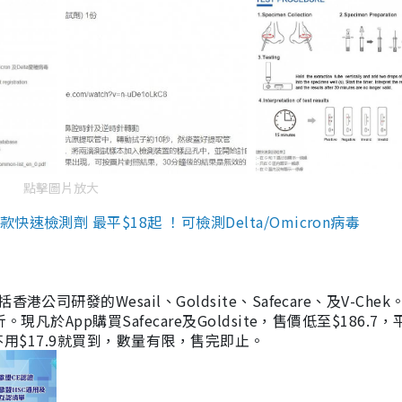
點擊圖片放大
檢測劑 最平$18起 ！可檢測Delta/Omicron病毒
研發的Wesail、Goldsite、Safecare、及V-Chek。
凡於App購買Safecare及Goldsite，售價低至$186.7
均不用$17.9就買到，數量有限，售完即止。