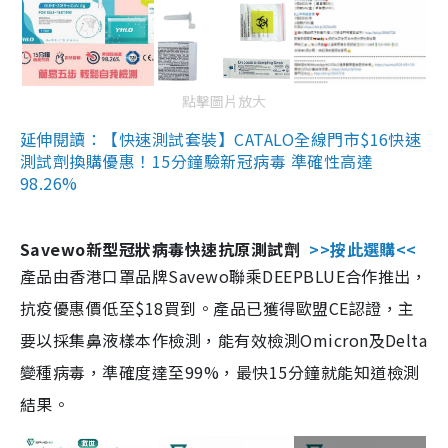
點擊圖片放大
延伸閱讀：【快速測試套裝】CATALO全線門市$16快速
測試劑換購優惠！15分鐘驗新冠病毒 準確性高達
98.26%
Savewo新型冠狀病毒快速抗原測試劑
>>按此選購<<
產品由香港口罩品牌Savewo聯乘DEEPBLUE合作推出，
抗疫優惠價低至$18買到。產品已獲得歐盟CE認證，主
要以採集鼻液樣本作檢測，能有效檢測Omicron及Delta
變種病毒，準確度達至99%，最快15分鐘就能知道檢測
結果。