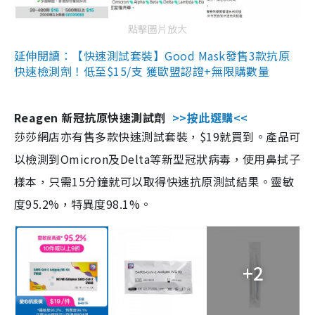
點擊圖片放大
延伸閱讀：【快速測試套裝】Good Mask發售3款抗原
快速檢測劑！低至$15/支 獲歐盟認證+無限購數量
Reagen 新冠抗原快速測試劑
>>按此選購<<
莎莎網店亦有售多款快速測試套裝，$19就買到。產品可
以檢測到Omicron及Delta等新型冠狀病毒，使用鼻拭子
樣本，只需15分鐘就可以取得快速抗原測試結果。靈敏
度95.2%，特異度98.1%。
+2