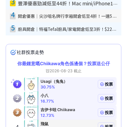
3
豐澤優惠勁減低至44折！Mac mini/iPhone17Pro大減價！廚房家電$220起
4
開倉優惠｜尖沙咀名牌行李箱開倉低至4折！一連5日 American Tourister/ace./Hallmark $200起！
5
廚具開倉｜特福Tefal廚具/家電開倉低至3折！$220起買平底鍋/炒鑊/湯煲！電飯煲/吸塵機/燙斗$418起