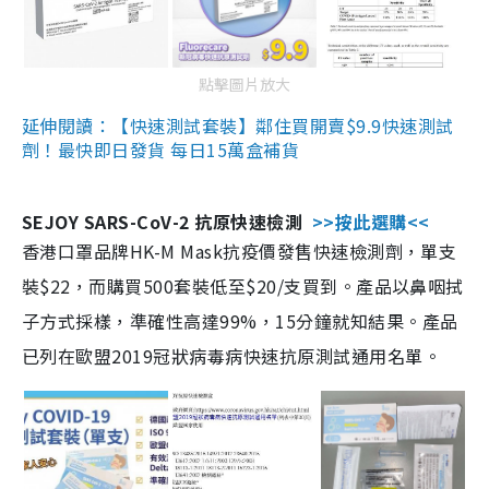
點擊圖片放大
延伸閱讀：【快速測試套裝】鄰住買開賣$9.9快速測試
劑！最快即日發貨 每日15萬盒補貨
SEJOY SARS-CoV-2 抗原快速檢測
>>按此選購<<
香港口罩品牌HK-M Mask抗疫價發售快速檢測劑，單支
裝$22，而購買500套裝低至$20/支買到。產品以鼻咽拭
子方式採樣，準確性高達99%，15分鐘就知結果。產品
已列在歐盟2019冠狀病毒病快速抗原測試通用名單。