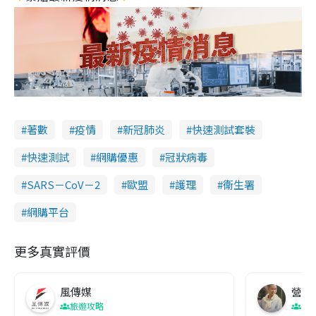
著數
疫情
新冠肺炎
快速測試套裝
快速測試
網購優惠
冠狀病毒
SARS－CoV－2
歐盟
護理
衞生署
網購平台
更多真實評價
風傳媒
營養教
旅遊攻略
生