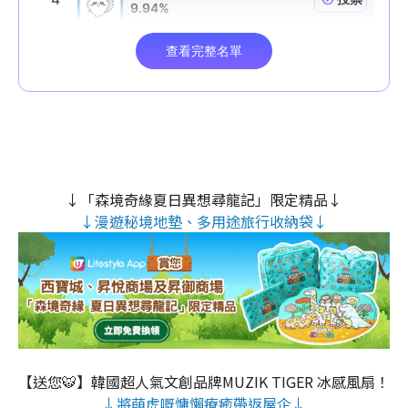
↓「森境奇緣夏日異想尋龍記」限定精品↓
↓漫遊秘境地墊、多用途旅行收納袋↓
【送您🐯】韓國超人氣文創品牌MUZIK TIGER 冰感風扇！
↓將萌虎嘅慵懶療癒帶返屋企↓