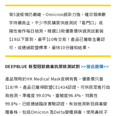
第5波疫情仍嚴峻，Omicron感染力強，確診個案數
字持續高企。不少市民購買快速測試「看門口」或
陽性後作每日檢測。精選13款優惠價快速測試套裝
$19以下買到，最平$10有交易！產品已獲衛生署認
可，或通過歐盟標準，最快10分鐘知結果。
DEEPBLUE 新型冠狀病毒抗原檢測試劑
>>按此選購<<
產品現時於HK Medical Mask官網有售，優惠價只要
$18/件。產品已獲得歐盟CE1434認證，可供民眾進行自
我檢測。準確度 99.03%、靈敏度96.4%、特異性
99.8%，已經通過臨床實驗認證，有效檢測新冠病毒變
種毒株，包括Omicron 及Delta變種病毒。使用鼻拭子