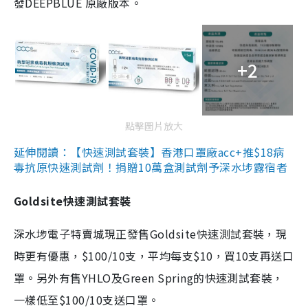
發DEEPBLUE 原廠版本。
+2
點擊圖片放大
延伸閱讀：【快速測試套裝】香港口罩廠acc+推$18病
毒抗原快速測試劑！捐贈10萬盒測試劑予深水埗露宿者
Goldsite快速測試套裝
深水埗電子特賣城現正發售Goldsite快速測試套裝，現
時更有優惠，$100/10支，平均每支$10，買10支再送口
罩。另外有售YHLO及Green Spring的快速測試套裝，
一樣低至$100/10支送口罩。