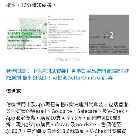
樣本，15分鐘知結果。
+2
點擊圖片放大
延伸閱讀：【快速測試套裝】香港口罩品牌開賣2款快速
檢測劑 最平$18起 ！可檢測Delta/Omicron病毒
億世家
億家世門市及App現已有售6款快速測試套裝，包括香港
公司研發的Wesail、Goldsite、Safecare、及V-Chek。
App限定優惠，購買10支可享75折，而門市則10支8
折。現凡於App購買Safecare及Goldsite，售價低至
$186.7，平均每支只需$18.6就買到。V-Chek門市購買