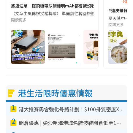
香港
旅遊注意｜搭飛機帶尿袋標明mAh都會被沒收😱出發前切記檢查「1
#連皮帶籽都
（文章由風傳媒授權轉載） 準備前往韓國旅遊的民眾，近期要特別留
夏天其中一種時
閱讀更多
閱讀更多
港生活限時優惠情報
1
港大推賽馬會強化骨骼計劃！$100骨質密度X光檢查 完成免費運動訓練送超市禮券！附參加資格
2
開倉優惠 | 尖沙咀海港城名牌波鞋開倉低至1折！On鞋$899起／Joy&Peace鞋履$98起