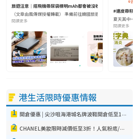
香港
旅遊注意｜搭飛機帶尿袋標明mAh都會被沒收😱出發前切記檢查「1
#連皮帶籽都
（文章由風傳媒授權轉載） 準備前往韓國旅遊的民眾，近期要特別留
夏天其中一種時
閱讀更多
閱讀更多
港生活限時優惠情報
1
開倉優惠 | 尖沙咀海港城名牌波鞋開倉低至1折！On鞋$899起／Joy&Peace鞋履$98起
2
CHANEL美妝限時減價低至3折！人氣粉底/唇膏/精華液低至$275！COCO香水都有平