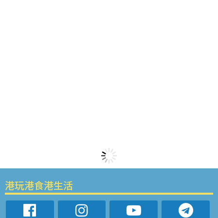
港玩港食港生活