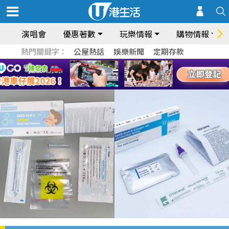
演唱會
優惠著數
玩樂情報
購物情報
熱門關鍵字：
公屋熱話
娛樂新聞
定期存款