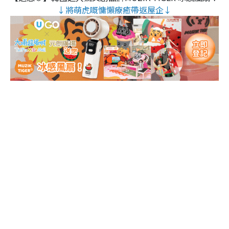
↓將萌虎嘅慵懶療癒帶返屋企↓