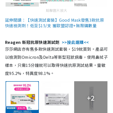
點擊圖片放大
延伸閱讀：【快速測試套裝】Good Mask發售3款抗原
快速檢測劑！低至$15/支 獲歐盟認證+無限購數量
Reagen 新冠抗原快速測試劑
>>按此選購<<
莎莎網店亦有售多款快速測試套裝，$19就買到。產品可
以檢測到Omicron及Delta等新型冠狀病毒，使用鼻拭子
樣本，只需15分鐘就可以取得快速抗原測試結果。靈敏
度95.2%，特異度98.1%。
+2