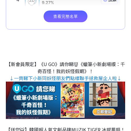
【新會員限定】《U GO》請你睇👹《蠟筆小新劇場版：千
奇百怪！我的妖怪假期》！
↓一齊睇下小新同妖怪朋友們點樣聯手拯救屋企人啦↓
【送您🐯】韓國超人氣文創品牌MUZIK TIGER 冰感風扇！