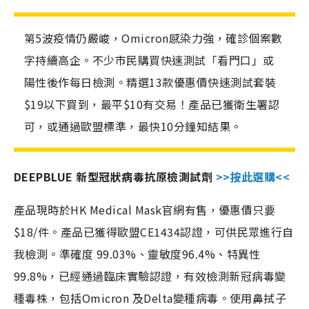
第5波疫情仍嚴峻，Omicron感染力強，確診個案數
字持續高企。不少市民購買快速測試「看門口」或
陽性後作每日檢測。精選13款優惠價快速測試套裝
$19以下買到，最平$10有交易！產品已獲衛生署認
可，或通過歐盟標準，最快10分鐘知結果。
DEEPBLUE 新型冠狀病毒抗原檢測試劑
>>按此選購<<
產品現時於HK Medical Mask官網有售，優惠價只要
$18/件。產品已獲得歐盟CE1434認證，可供民眾進行自
我檢測。準確度 99.03%、靈敏度96.4%、特異性
99.8%，已經通過臨床實驗認證，有效檢測新冠病毒變
種毒株，包括Omicron 及Delta變種病毒。使用鼻拭子