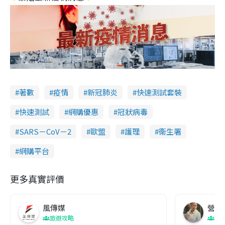
著數
疫情
新冠肺炎
快速測試套裝
快速測試
網購優惠
冠狀病毒
SARS－CoV－2
歐盟
護理
衞生署
網購平台
更多真實評價
風傳媒
營養教
旅遊攻略
生