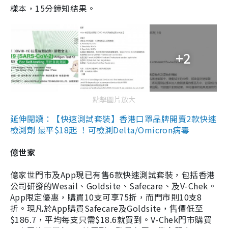
樣本，15分鐘知結果。
+2
點擊圖片放大
延伸閱讀：【快速測試套裝】香港口罩品牌開賣2款快速
檢測劑 最平$18起 ！可檢測Delta/Omicron病毒
億世家
億家世門市及App現已有售6款快速測試套裝，包括香港
公司研發的Wesail、Goldsite、Safecare、及V-Chek。
App限定優惠，購買10支可享75折，而門市則10支8
折。現凡於App購買Safecare及Goldsite，售價低至
$186.7，平均每支只需$18.6就買到。V-Chek門市購買