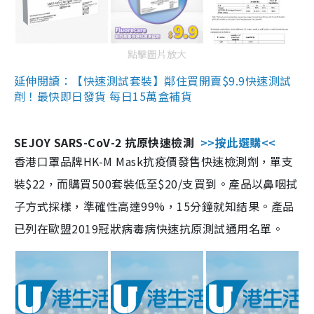
點擊圖片放大
延伸閱讀：【快速測試套裝】鄰住買開賣$9.9快速測試
劑！最快即日發貨 每日15萬盒補貨
SEJOY SARS-CoV-2 抗原快速檢測
>>按此選購<<
香港口罩品牌HK-M Mask抗疫價發售快速檢測劑，單支
裝$22，而購買500套裝低至$20/支買到。產品以鼻咽拭
子方式採樣，準確性高達99%，15分鐘就知結果。產品
已列在歐盟2019冠狀病毒病快速抗原測試通用名單。