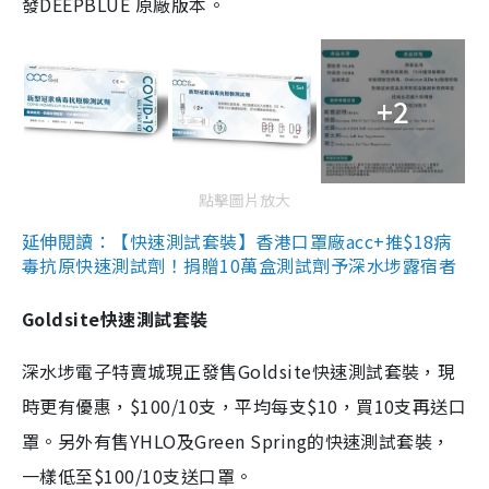
發DEEPBLUE 原廠版本。
+2
點擊圖片放大
延伸閱讀：【快速測試套裝】香港口罩廠acc+推$18病
毒抗原快速測試劑！捐贈10萬盒測試劑予深水埗露宿者
Goldsite快速測試套裝
深水埗電子特賣城現正發售Goldsite快速測試套裝，現
時更有優惠，$100/10支，平均每支$10，買10支再送口
罩。另外有售YHLO及Green Spring的快速測試套裝，
一樣低至$100/10支送口罩。