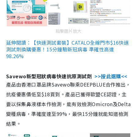
點擊圖片放大
延伸閱讀：【快速測試套裝】CATALO全線門市$16快速
測試劑換購優惠！15分鐘驗新冠病毒 準確性高達
98.26%
Savewo新型冠狀病毒快速抗原測試劑
>>按此選購<<
產品由香港口罩品牌Savewo聯乘DEEPBLUE合作推出，
抗疫優惠價低至$18買到。產品已獲得歐盟CE認證，主
要以採集鼻液樣本作檢測，能有效檢測Omicron及Delta
變種病毒，準確度達至99%，最快15分鐘就能知道檢測
結果。