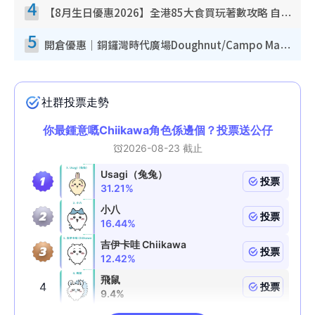
4
【8月生日優惠2026】全港85大食買玩著數攻略 自助餐/火鍋放題同行免費＋誠品/DONKI送現金券
5
開倉優惠｜銅鑼灣時代廣場Doughnut/Campo Marzio開倉低至1折！背囊、書包、手袋劈價$200起