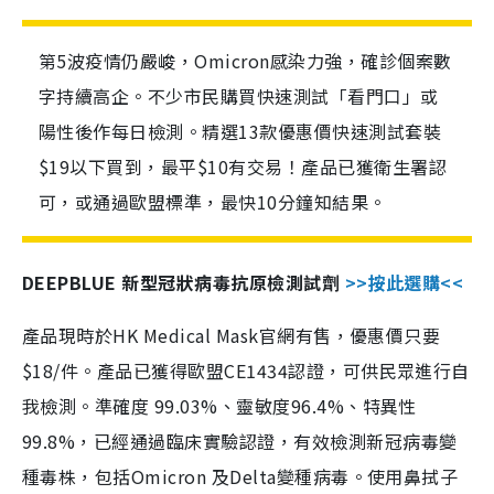
第5波疫情仍嚴峻，Omicron感染力強，確診個案數
字持續高企。不少市民購買快速測試「看門口」或
陽性後作每日檢測。精選13款優惠價快速測試套裝
$19以下買到，最平$10有交易！產品已獲衛生署認
可，或通過歐盟標準，最快10分鐘知結果。
DEEPBLUE 新型冠狀病毒抗原檢測試劑
>>按此選購<<
產品現時於HK Medical Mask官網有售，優惠價只要
$18/件。產品已獲得歐盟CE1434認證，可供民眾進行自
我檢測。準確度 99.03%、靈敏度96.4%、特異性
99.8%，已經通過臨床實驗認證，有效檢測新冠病毒變
種毒株，包括Omicron 及Delta變種病毒。使用鼻拭子