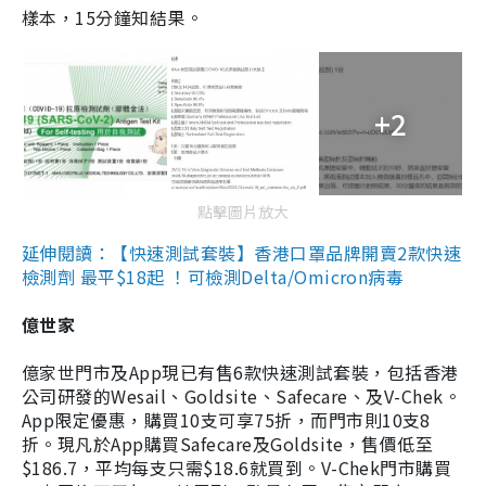
樣本，15分鐘知結果。
+2
點擊圖片放大
延伸閱讀：【快速測試套裝】香港口罩品牌開賣2款快速
檢測劑 最平$18起 ！可檢測Delta/Omicron病毒
億世家
億家世門市及App現已有售6款快速測試套裝，包括香港
公司研發的Wesail、Goldsite、Safecare、及V-Chek。
App限定優惠，購買10支可享75折，而門市則10支8
折。現凡於App購買Safecare及Goldsite，售價低至
$186.7，平均每支只需$18.6就買到。V-Chek門市購買