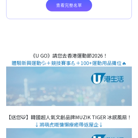
《U GO》請您去香港運動節2026！
體驗新興運動💦＋競技賽事💪＋100+運動用品攤位🔥
【送您🐯】韓國超人氣文創品牌MUZIK TIGER 冰感風扇！
↓將萌虎嘅慵懶療癒帶返屋企↓