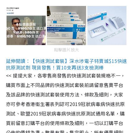
點擊圖片放大
延伸閱讀：【快速測試套裝】深水埗電子特賣城$15快速
抗原測試劑 現貨發售！買10支再送3支檢測棒
<< 提提大家，各零售商發售的快速測試套裝規格不一，
購買市面上不同品牌的快速測試套裝前請留意售賣平台
及該品牌的快速測試套裝使用方法、條款及細則，大家
亦可參考香港衞生署表列認可2019冠狀病毒病快速抗原
測試、歐盟2019冠狀病毒病快速抗原測試通用名單，購
買前留意訂購平台的使用條款及細則，一切以訂購平台
公佈的價錢為準。數量有限，售完即止；所有優惠細則