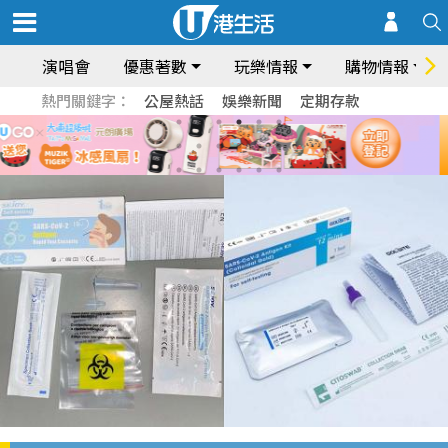
演唱會
優惠著數
玩樂情報
購物情報
熱門關鍵字：
公屋熱話
娛樂新聞
定期存款