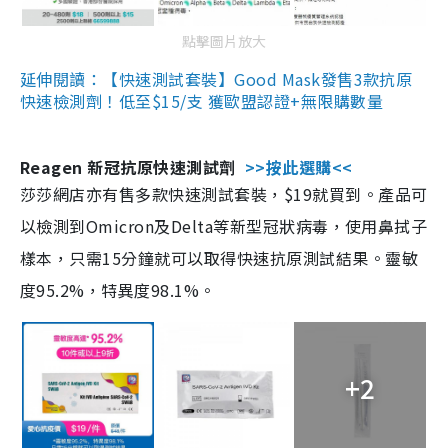
點擊圖片放大
延伸閱讀：【快速測試套裝】Good Mask發售3款抗原
快速檢測劑！低至$15/支 獲歐盟認證+無限購數量
Reagen 新冠抗原快速測試劑
>>按此選購<<
莎莎網店亦有售多款快速測試套裝，$19就買到。產品可
以檢測到Omicron及Delta等新型冠狀病毒，使用鼻拭子
樣本，只需15分鐘就可以取得快速抗原測試結果。靈敏
度95.2%，特異度98.1%。
+2