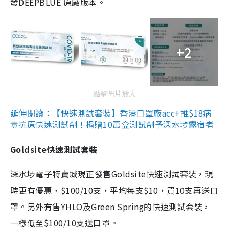
發DEEPBLUE 原廠版本。
+2
點擊圖片放大
延伸閱讀：【快速測試套裝】香港口罩廠acc+推$18病
毒抗原快速測試劑！捐贈10萬盒測試劑予深水埗露宿者
Goldsite快速測試套裝
深水埗電子特賣城現正發售Goldsite快速測試套裝，現
時更有優惠，$100/10支，平均每支$10，買10支再送口
罩。另外有售YHLO及Green Spring的快速測試套裝，
一樣低至$100/10支送口罩。