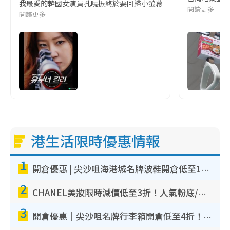
我最愛的韓國女演員孔曉振終於要回歸小螢幕啦!這次的劇本改編自同名
閱讀更多
閱讀更多
港生活限時優惠情報
1
開倉優惠 | 尖沙咀海港城名牌波鞋開倉低至1折！On鞋$899起／Joy&Peace鞋履$98起
2
CHANEL美妝限時減價低至3折！人氣粉底/唇膏/精華液低至$275！COCO香水都有平
3
開倉優惠｜尖沙咀名牌行李箱開倉低至4折！一連5日 American Tourister/ace./Hallmark $200起！