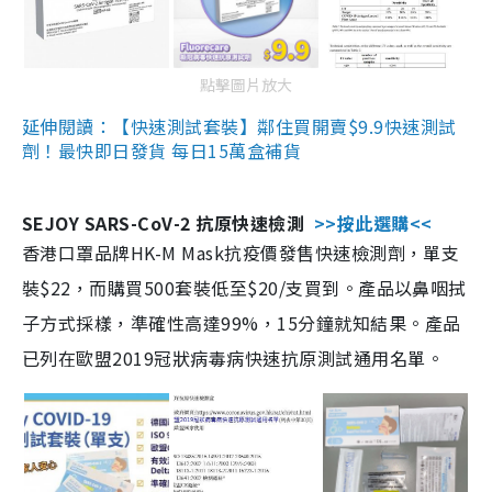
點擊圖片放大
延伸閱讀：【快速測試套裝】鄰住買開賣$9.9快速測試
劑！最快即日發貨 每日15萬盒補貨
SEJOY SARS-CoV-2 抗原快速檢測
>>按此選購<<
香港口罩品牌HK-M Mask抗疫價發售快速檢測劑，單支
裝$22，而購買500套裝低至$20/支買到。產品以鼻咽拭
子方式採樣，準確性高達99%，15分鐘就知結果。產品
已列在歐盟2019冠狀病毒病快速抗原測試通用名單。