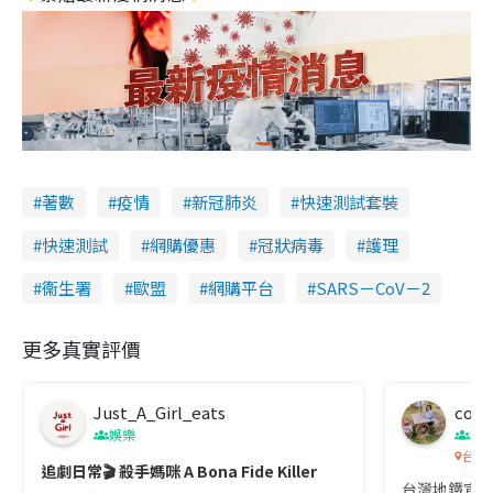
著數
疫情
新冠肺炎
快速測試套裝
快速測試
網購優惠
冠狀病毒
護理
衞生署
歐盟
網購平台
SARS－CoV－2
更多真實評價
Just_A_Girl_eats
co c
娛樂
吹
台灣
追劇日常🎬 殺手媽咪 A Bona Fide Killer
台灣地鐵宣