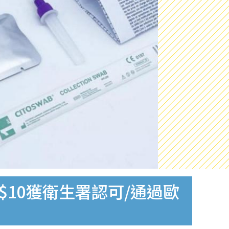
$10獲衛生署認可/通過歐