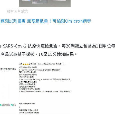
點擊圖片放大
測試劑優惠 無限購數量！可檢測Omicron病毒
are SARS-Cov-2 抗原快速檢測盒，每20劑獨立包裝為1個單位
5。產品以鼻拭子採樣，10至15分鐘知結果。