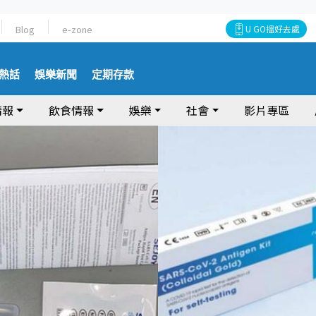
Blog
e-zone
U GO搵好去處
熱話
娛樂新聞
定期存款
情報
飲食情報
娛樂
社會
影片專區