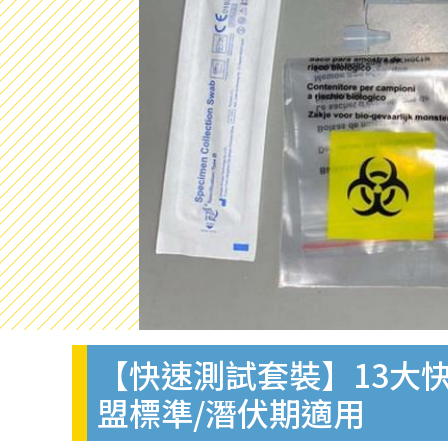
【快速測試套裝】13大快
盟標準/潛伏期適用