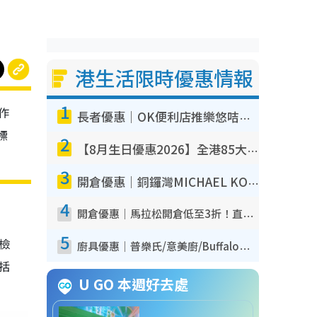
港生活限時優惠情報
1
作
長者優惠｜OK便利店推樂悠咭優惠！買麵包/牛奶/保健品拍卡即減
標
2
【8月生日優惠2026】全港85大食買玩著數攻略 自助餐/火鍋放題同行免費＋誠品/DONKI送現金券
3
開倉優惠｜銅鑼灣MICHAEL KORS開倉低至17折！直擊$500起買手袋/銀包/鞋款 必買經典Jet Set系列
4
開倉優惠｜馬拉松開倉低至3折！直擊$99起買adidas／New Balance／Puma鞋款 STANLEY保溫杯劈價至$119起
5
我檢
廚具優惠｜普樂氏/意美廚/Buffalo廚具低至3折！$89起買煎鍋／炒鑊／個人鍋 同場小家電激減至$99起
包括
U GO 本週好去處