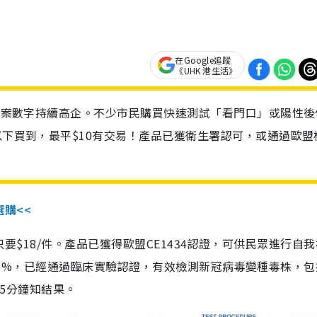
在Google追蹤
《UHK 港生活》
診個案數字持續高企。不少市民購買快速測試「看門口」或陽性後
以下買到，最平$10有交易！產品已獲衛生署認可，或通過歐盟
選購<<
惠價只要$18/件。產品已獲得歐盟CE1434認證，可供民眾進行自
性99.8%，已經通過臨床實驗認證，有效檢測新冠病毒變種毒株，
，15分鐘知結果。