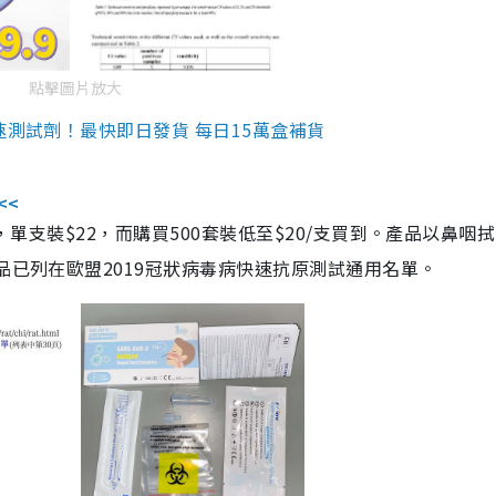
點擊圖片放大
速測試劑！最快即日發貨 每日15萬盒補貨
<<
，單支裝$22，而購買500套裝低至$20/支買到。產品以鼻咽
品已列在歐盟2019冠狀病毒病快速抗原測試通用名單。