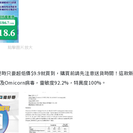
點擊圖片放大
劑，現時只要超低價$9.9就買到，購買前請先注意送貨時間！這款
Omicorn病毒，靈敏度92.2%，特異度100%。