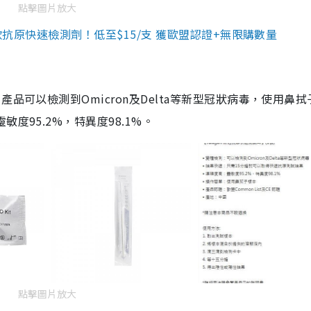
點擊圖片放大
3款抗原快速檢測劑！低至$15/支 獲歐盟認證+無限購數量
品可以檢測到Omicron及Delta等新型冠狀病毒，使用鼻拭
度95.2%，特異度98.1%。
點擊圖片放大