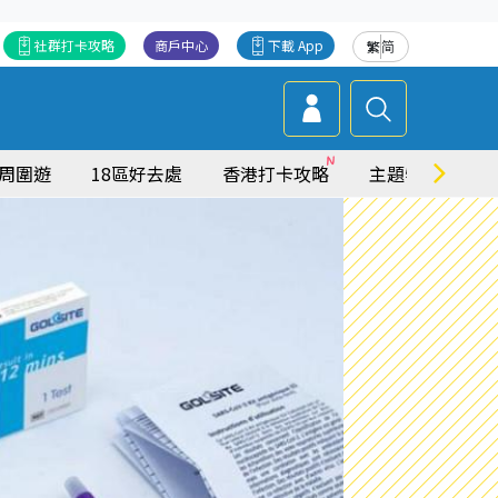
社群打卡攻略
商戶中心
下載 App
繁
简
周圍遊
18區好去處
香港打卡攻略
主題特集