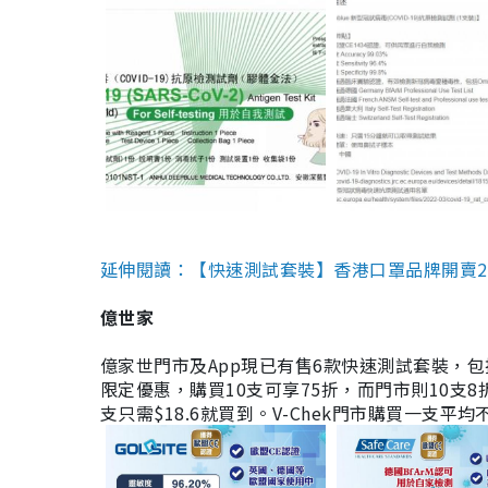
延伸閱讀：【快速測試套裝】香港口罩品牌開賣2款快速
億世家
億家世門市及App現已有售6款快速測試套裝，包括香港公司
限定優惠，購買10支可享75折，而門市則10支8折。現
支只需$18.6就買到。V-Chek門市購買一支平