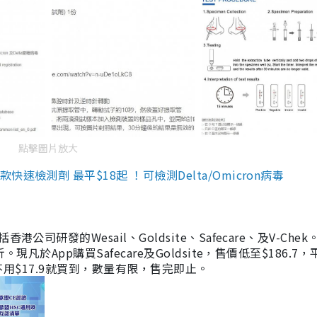
點擊圖片放大
檢測劑 最平$18起 ！可檢測Delta/Omicron病毒
研發的Wesail、Goldsite、Safecare、及V-Chek。
凡於App購買Safecare及Goldsite，售價低至$186.7
均不用$17.9就買到，數量有限，售完即止。