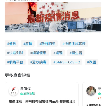
著數
疫情
新冠肺炎
快速測試套裝
快速測試
網購優惠
護理
衞生署
網購平台
冠狀病毒
SARS－CoV－2
歐盟
更多真實評價
風傳媒
營養教
旅遊攻略
生
香港
旅遊注意｜搭飛機帶尿袋標明mAh都會被沒收😱出發前切記檢查「1
#連皮帶籽都