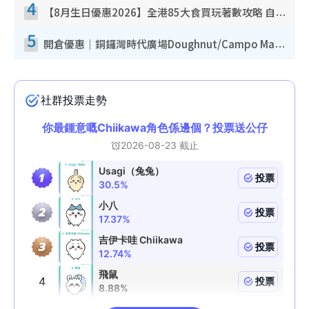
4
【8月生日優惠2026】全港85大食買玩著數攻略 自助餐/火鍋放題同行免費＋誠品/DONKI送現金券
5
開倉優惠｜銅鑼灣時代廣場Doughnut/Campo Marzio開倉低至1折！背囊、書包、手袋劈價$200起