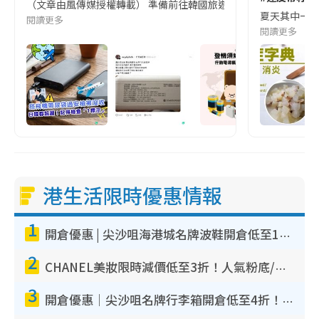
（文章由風傳媒授權轉載） 準備前往韓國旅遊的民眾，近期要特別留
夏天其中一種時
閱讀更多
閱讀更多
港生活限時優惠情報
1
開倉優惠 | 尖沙咀海港城名牌波鞋開倉低至1折！On鞋$899起／Joy&Peace鞋履$98起
2
CHANEL美妝限時減價低至3折！人氣粉底/唇膏/精華液低至$275！COCO香水都有平
3
開倉優惠｜尖沙咀名牌行李箱開倉低至4折！一連5日 American Tourister/ace./Hallmark $200起！