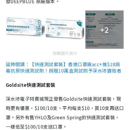
發DEEPBLUE 原廠版本。
+2
點擊圖片放大
延伸閱讀：【快速測試套裝】香港口罩廠acc+推$18病
毒抗原快速測試劑！捐贈10萬盒測試劑予深水埗露宿者
Goldsite快速測試套裝
深水埗電子特賣城現正發售Goldsite快速測試套裝，現
時更有優惠，$100/10支，平均每支$10，買10支再送口
罩。另外有售YHLO及Green Spring的快速測試套裝，
一樣低至$100/10支送口罩。