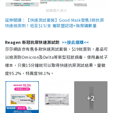
點擊圖片放大
延伸閱讀：【快速測試套裝】Good Mask發售3款抗原
快速檢測劑！低至$15/支 獲歐盟認證+無限購數量
Reagen 新冠抗原快速測試劑
>>按此選購<<
莎莎網店亦有售多款快速測試套裝，$19就買到。產品可
以檢測到Omicron及Delta等新型冠狀病毒，使用鼻拭子
樣本，只需15分鐘就可以取得快速抗原測試結果。靈敏
度95.2%，特異度98.1%。
+2