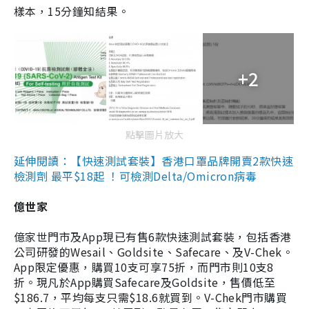
樣本，15分鐘知結果。
+2
點擊圖片放大
延伸閱讀：【快速測試套裝】香港口罩品牌開賣2款快速
檢測劑 最平$18起 ！可檢測Delta/Omicron病毒
億世家
億家世門市及App現已有售6款快速測試套裝，包括香港
公司研發的Wesail、Goldsite、Safecare、及V-Chek。
App限定優惠，購買10支可享75折，而門市則10支8
折。現凡於App購買Safecare及Goldsite，售價低至
$186.7，平均每支只需$18.6就買到。V-Chek門市購買