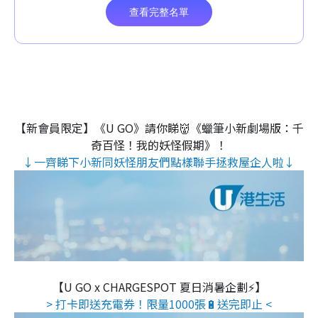
【新會員限定】《U GO》請你睇👹《蠟筆小新劇場版：千
奇百怪！我的妖怪假期》！
↓一齊睇下小新同妖怪朋友們點樣聯手拯救屋企人啦↓
【U GO x CHARGESPOT 夏日消暑企劃⚡】
> 打卡即送充電券！限量1000張🔋送完即止 <