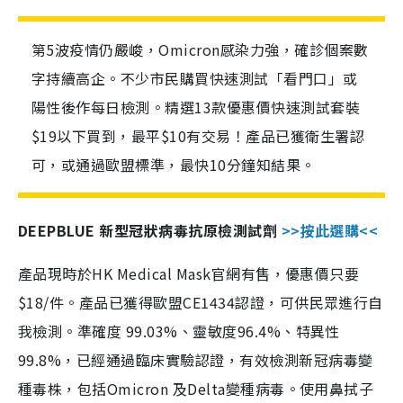
第5波疫情仍嚴峻，Omicron感染力強，確診個案數
字持續高企。不少市民購買快速測試「看門口」或
陽性後作每日檢測。精選13款優惠價快速測試套裝
$19以下買到，最平$10有交易！產品已獲衛生署認
可，或通過歐盟標準，最快10分鐘知結果。
DEEPBLUE 新型冠狀病毒抗原檢測試劑
>>按此選購<<
產品現時於HK Medical Mask官網有售，優惠價只要
$18/件。產品已獲得歐盟CE1434認證，可供民眾進行自
我檢測。準確度 99.03%、靈敏度96.4%、特異性
99.8%，已經通過臨床實驗認證，有效檢測新冠病毒變
種毒株，包括Omicron 及Delta變種病毒。使用鼻拭子