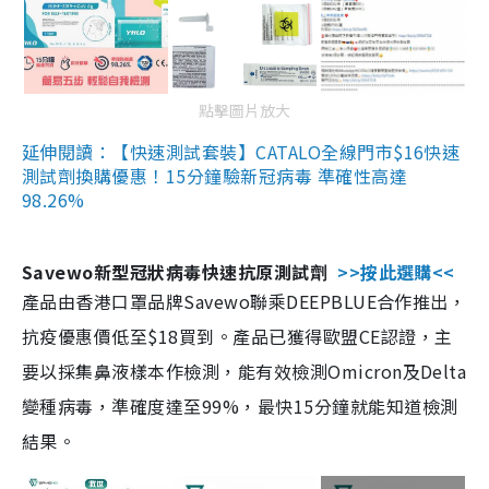
點擊圖片放大
延伸閱讀：【快速測試套裝】CATALO全線門市$16快速
測試劑換購優惠！15分鐘驗新冠病毒 準確性高達
98.26%
Savewo新型冠狀病毒快速抗原測試劑
>>按此選購<<
產品由香港口罩品牌Savewo聯乘DEEPBLUE合作推出，
抗疫優惠價低至$18買到。產品已獲得歐盟CE認證，主
要以採集鼻液樣本作檢測，能有效檢測Omicron及Delta
變種病毒，準確度達至99%，最快15分鐘就能知道檢測
結果。