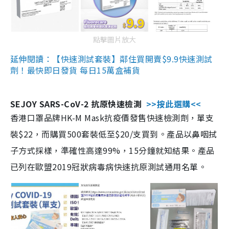
點擊圖片放大
延伸閱讀：【快速測試套裝】鄰住買開賣$9.9快速測試
劑！最快即日發貨 每日15萬盒補貨
SEJOY SARS-CoV-2 抗原快速檢測
>>按此選購<<
香港口罩品牌HK-M Mask抗疫價發售快速檢測劑，單支
裝$22，而購買500套裝低至$20/支買到。產品以鼻咽拭
子方式採樣，準確性高達99%，15分鐘就知結果。產品
已列在歐盟2019冠狀病毒病快速抗原測試通用名單。