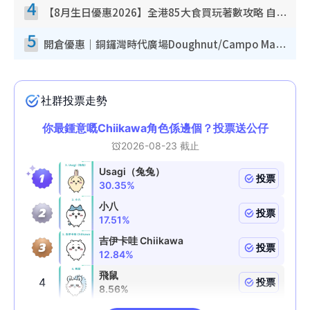
4
【8月生日優惠2026】全港85大食買玩著數攻略 自助餐/火鍋放題同行免費＋誠品/DONKI送現金券
5
開倉優惠｜銅鑼灣時代廣場Doughnut/Campo Marzio開倉低至1折！背囊、書包、手袋劈價$200起