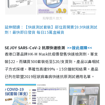
點擊圖片放大
延伸閱讀：【快速測試套裝】鄰住買開賣$9.9快速測試
劑！最快即日發貨 每日15萬盒補貨
SEJOY SARS-CoV-2 抗原快速檢測
>>按此選購<<
香港口罩品牌HK-M Mask抗疫價發售快速檢測劑，單支
裝$22，而購買500套裝低至$20/支買到。產品以鼻咽拭
子方式採樣，準確性高達99%，15分鐘就知結果。產品
已列在歐盟2019冠狀病毒病快速抗原測試通用名單。