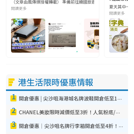
（文章由風傳媒授權轉載） 準備前往韓國旅遊的民眾，近期要特別留
夏天其中一種時
閱讀更多
閱讀更多
港生活限時優惠情報
1
開倉優惠 | 尖沙咀海港城名牌波鞋開倉低至1折！On鞋$899起／Joy&Peace鞋履$98起
2
CHANEL美妝限時減價低至3折！人氣粉底/唇膏/精華液低至$275！COCO香水都有平
3
開倉優惠｜尖沙咀名牌行李箱開倉低至4折！一連5日 American Tourister/ace./Hallmark $200起！