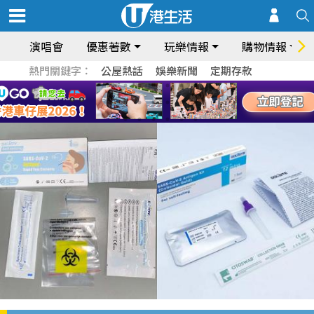
演唱會
優惠著數
玩樂情報
購物情報
熱門關鍵字：
公屋熱話
娛樂新聞
定期存款