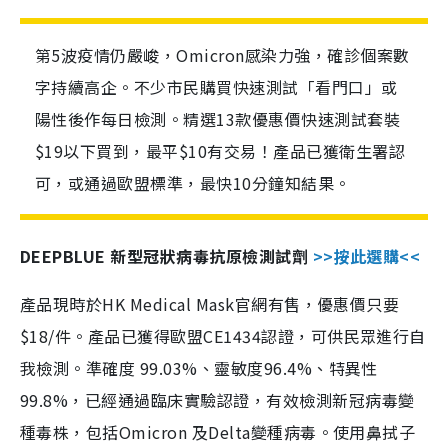
第5波疫情仍嚴峻，Omicron感染力強，確診個案數
字持續高企。不少市民購買快速測試「看門口」或
陽性後作每日檢測。精選13款優惠價快速測試套裝
$19以下買到，最平$10有交易！產品已獲衛生署認
可，或通過歐盟標準，最快10分鐘知結果。
DEEPBLUE 新型冠狀病毒抗原檢測試劑
>>按此選購<<
產品現時於HK Medical Mask官網有售，優惠價只要
$18/件。產品已獲得歐盟CE1434認證，可供民眾進行自
我檢測。準確度 99.03%、靈敏度96.4%、特異性
99.8%，已經通過臨床實驗認證，有效檢測新冠病毒變
種毒株，包括Omicron 及Delta變種病毒。使用鼻拭子