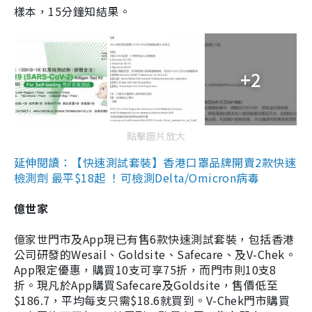
樣本，15分鐘知結果。
+2
點擊圖片放大
延伸閱讀：【快速測試套裝】香港口罩品牌開賣2款快速
檢測劑 最平$18起 ！可檢測Delta/Omicron病毒
億世家
億家世門市及App現已有售6款快速測試套裝，包括香港
公司研發的Wesail、Goldsite、Safecare、及V-Chek。
App限定優惠，購買10支可享75折，而門市則10支8
折。現凡於App購買Safecare及Goldsite，售價低至
$186.7，平均每支只需$18.6就買到。V-Chek門市購買