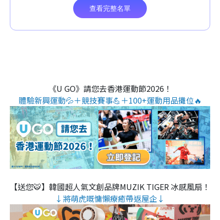
《U GO》請您去香港運動節2026！
體驗新興運動💦＋競技賽事💪＋100+運動用品攤位🔥
【送您🐯】韓國超人氣文創品牌MUZIK TIGER 冰感風扇！
↓將萌虎嘅慵懶療癒帶返屋企↓