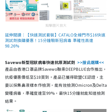
點擊圖片放大
延伸閱讀：【快速測試套裝】CATALO全線門市$16快速
測試劑換購優惠！15分鐘驗新冠病毒 準確性高達
98.26%
Savewo新型冠狀病毒快速抗原測試劑
>>按此選購<<
產品由香港口罩品牌Savewo聯乘DEEPBLUE合作推出，
抗疫優惠價低至$18買到。產品已獲得歐盟CE認證，主
要以採集鼻液樣本作檢測，能有效檢測Omicron及Delta
變種病毒，準確度達至99%，最快15分鐘就能知道檢測
結果。