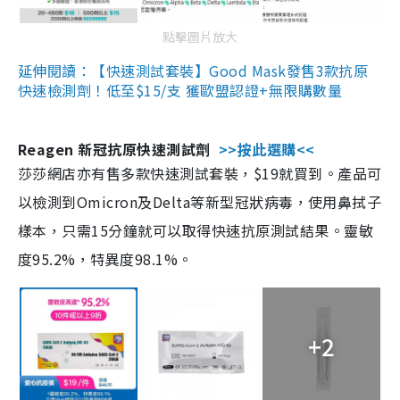
點擊圖片放大
延伸閱讀：【快速測試套裝】Good Mask發售3款抗原
快速檢測劑！低至$15/支 獲歐盟認證+無限購數量
Reagen 新冠抗原快速測試劑
>>按此選購<<
莎莎網店亦有售多款快速測試套裝，$19就買到。產品可
以檢測到Omicron及Delta等新型冠狀病毒，使用鼻拭子
樣本，只需15分鐘就可以取得快速抗原測試結果。靈敏
度95.2%，特異度98.1%。
+2