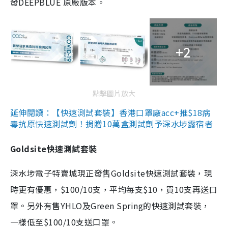
發DEEPBLUE 原廠版本。
+2
點擊圖片放大
延伸閱讀：【快速測試套裝】香港口罩廠acc+推$18病
毒抗原快速測試劑！捐贈10萬盒測試劑予深水埗露宿者
Goldsite快速測試套裝
深水埗電子特賣城現正發售Goldsite快速測試套裝，現
時更有優惠，$100/10支，平均每支$10，買10支再送口
罩。另外有售YHLO及Green Spring的快速測試套裝，
一樣低至$100/10支送口罩。