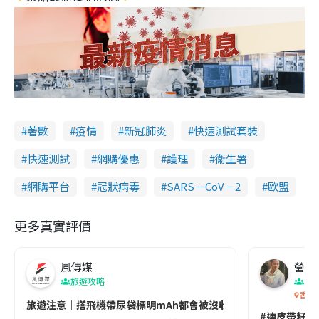
著數
疫情
新冠肺炎
快速測試套裝
快速測試
網購優惠
護理
衞生署
網購平台
冠狀病毒
SARS－CoV－2
歐盟
更多真實評價
風傳媒
營養教
旅遊攻略
生
香港
旅遊注意｜搭飛機帶尿袋標明mAh都會被沒收😱出發前切記檢查「1
#連皮帶籽都