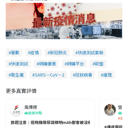
著數
疫情
新冠肺炎
快速測試套裝
快速測試
網購優惠
網購平台
歐盟
衞生署
SARS－CoV－2
冠狀病毒
護理
更多真實評價
風傳媒
營養教
旅遊攻略
生
香港
旅遊注意｜搭飛機帶尿袋標明mAh都會被沒收😱出發前切記檢查「1
#連皮帶籽都