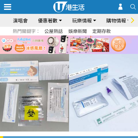
演唱會
優惠著數
玩樂情報
購物情報
熱門關鍵字：
公屋熱話
娛樂新聞
定期存款