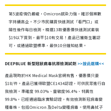
第5波疫情仍嚴峻，Omicron感染力強，確診個案數
字持續高企。不少市民購買快速測試「看門口」或
陽性後作每日檢測。精選13款優惠價快速測試套裝
$19以下買到，最平$10有交易！產品已獲衛生署認
可，或通過歐盟標準，最快10分鐘知結果。
DEEPBLUE 新型冠狀病毒抗原檢測試劑
>>按此選購<<
產品現時於HK Medical Mask官網有售，優惠價只要
$18/件。產品已獲得歐盟CE1434認證，可供民眾進行自
我檢測。準確度 99.03%、靈敏度96.4%、特異性
99.8%，已經通過臨床實驗認證，有效檢測新冠病毒變
種毒株，包括Omicron 及Delta變種病毒。使用鼻拭子