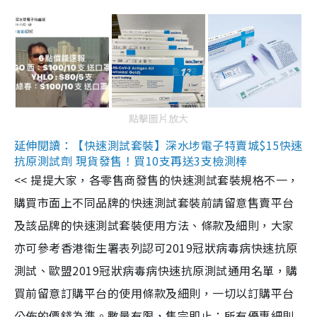
點擊圖片放大
延伸閱讀：【快速測試套裝】深水埗電子特賣城$15快速
抗原測試劑 現貨發售！買10支再送3支檢測棒
<< 提提大家，各零售商發售的快速測試套裝規格不一，
購買市面上不同品牌的快速測試套裝前請留意售賣平台
及該品牌的快速測試套裝使用方法、條款及細則，大家
亦可參考香港衞生署表列認可2019冠狀病毒病快速抗原
測試、歐盟2019冠狀病毒病快速抗原測試通用名單，購
買前留意訂購平台的使用條款及細則，一切以訂購平台
公佈的價錢為準。數量有限，售完即止；所有優惠細則