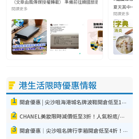
（文章由風傳媒授權轉載） 準備前往韓國旅遊的民眾，近期要特別留
夏天其中一種時
閱讀更多
閱讀更多
港生活限時優惠情報
1
開倉優惠 | 尖沙咀海港城名牌波鞋開倉低至1折！On鞋$899起／Joy&Peace鞋履$98起
2
CHANEL美妝限時減價低至3折！人氣粉底/唇膏/精華液低至$275！COCO香水都有平
3
開倉優惠｜尖沙咀名牌行李箱開倉低至4折！一連5日 American Tourister/ace./Hallmark $200起！