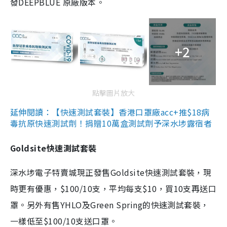
發DEEPBLUE 原廠版本。
+2
點擊圖片放大
延伸閱讀：【快速測試套裝】香港口罩廠acc+推$18病
毒抗原快速測試劑！捐贈10萬盒測試劑予深水埗露宿者
Goldsite快速測試套裝
深水埗電子特賣城現正發售Goldsite快速測試套裝，現
時更有優惠，$100/10支，平均每支$10，買10支再送口
罩。另外有售YHLO及Green Spring的快速測試套裝，
一樣低至$100/10支送口罩。