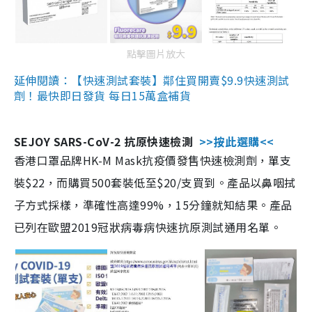
點擊圖片放大
延伸閱讀：【快速測試套裝】鄰住買開賣$9.9快速測試
劑！最快即日發貨 每日15萬盒補貨
SEJOY SARS-CoV-2 抗原快速檢測
>>按此選購<<
香港口罩品牌HK-M Mask抗疫價發售快速檢測劑，單支
裝$22，而購買500套裝低至$20/支買到。產品以鼻咽拭
子方式採樣，準確性高達99%，15分鐘就知結果。產品
已列在歐盟2019冠狀病毒病快速抗原測試通用名單。