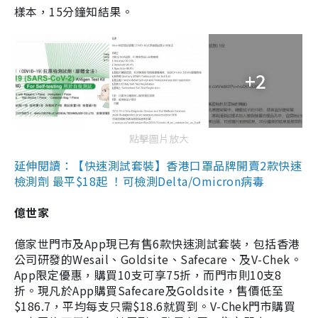
樣本，15分鐘知結果。
+2
點擊圖片放大
延伸閱讀：【快速測試套裝】香港口罩品牌開賣2款快速
檢測劑 最平$18起 ！可檢測Delta/Omicron病毒
億世家
億家世門市及App現已有售6款快速測試套裝，包括香港
公司研發的Wesail、Goldsite、Safecare、及V-Chek。
App限定優惠，購買10支可享75折，而門市則10支8
折。現凡於App購買Safecare及Goldsite，售價低至
$186.7，平均每支只需$18.6就買到。V-Chek門市購買