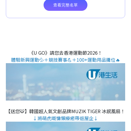
《U GO》請您去香港運動節2026！
體驗新興運動💦＋競技賽事💪＋100+運動用品攤位🔥
【送您🐯】韓國超人氣文創品牌MUZIK TIGER 冰感風扇！
↓將萌虎嘅慵懶療癒帶返屋企↓