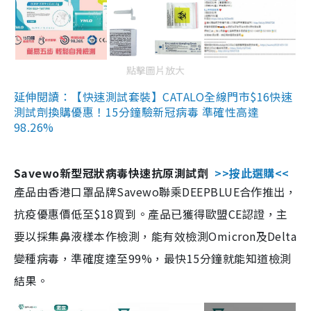
點擊圖片放大
延伸閱讀：【快速測試套裝】CATALO全線門市$16快速
測試劑換購優惠！15分鐘驗新冠病毒 準確性高達
98.26%
Savewo新型冠狀病毒快速抗原測試劑
>>按此選購<<
產品由香港口罩品牌Savewo聯乘DEEPBLUE合作推出，
抗疫優惠價低至$18買到。產品已獲得歐盟CE認證，主
要以採集鼻液樣本作檢測，能有效檢測Omicron及Delta
變種病毒，準確度達至99%，最快15分鐘就能知道檢測
結果。