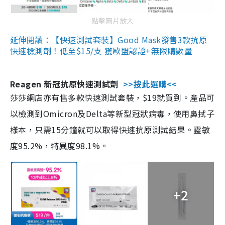
點擊圖片放大
延伸閱讀：【快速測試套裝】Good Mask發售3款抗原
快速檢測劑！低至$15/支 獲歐盟認證+無限購數量
Reagen 新冠抗原快速測試劑
>>按此選購<<
莎莎網店亦有售多款快速測試套裝，$19就買到。產品可
以檢測到Omicron及Delta等新型冠狀病毒，使用鼻拭子
樣本，只需15分鐘就可以取得快速抗原測試結果。靈敏
度95.2%，特異度98.1%。
+2