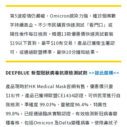
第5波疫情仍嚴峻，Omicron感染力強，確診個案數
字持續高企。不少市民購買快速測試「看門口」或
陽性後作每日檢測。精選13款優惠價快速測試套裝
$19以下買到，最平$10有交易！產品已獲衛生署認
可，或通過歐盟標準，最快10分鐘知結果。
DEEPBLUE 新型冠狀病毒抗原檢測試劑
>>按此選購<<
產品現時於HK Medical Mask官網有售，優惠價只要
$18/件。產品已獲得歐盟CE1434認證，可供民眾進行自
我檢測。準確度 99.03%、靈敏度96.4%、特異性
99.8%，已經通過臨床實驗認證，有效檢測新冠病毒變
種毒株，包括Omicron 及Delta變種病毒。使用鼻拭子