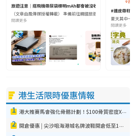
香港
旅遊注意｜搭飛機帶尿袋標明mAh都會被沒收😱出發前切記檢查「1
#連皮帶籽都
（文章由風傳媒授權轉載） 準備前往韓國旅遊的民眾，近期要特別留
夏天其中一種時
閱讀更多
閱讀更多
港生活限時優惠情報
1
港大推賽馬會強化骨骼計劃！$100骨質密度X光檢查 完成免費運動訓練送超市禮券！附參加資格
2
開倉優惠 | 尖沙咀海港城名牌波鞋開倉低至1折！On鞋$899起／Joy&Peace鞋履$98起