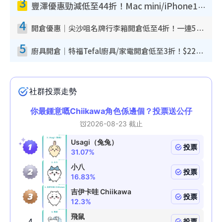
3
豐澤優惠勁減低至44折！Mac mini/iPhone17Pro大減價！廚房家電$220起
4
開倉優惠｜尖沙咀名牌行李箱開倉低至4折！一連5日 American Tourister/ace./Hallmark $200起！
5
廚具開倉｜特福Tefal廚具/家電開倉低至3折！$220起買平底鍋/炒鑊/湯煲！電飯煲/吸塵機/燙斗$418起