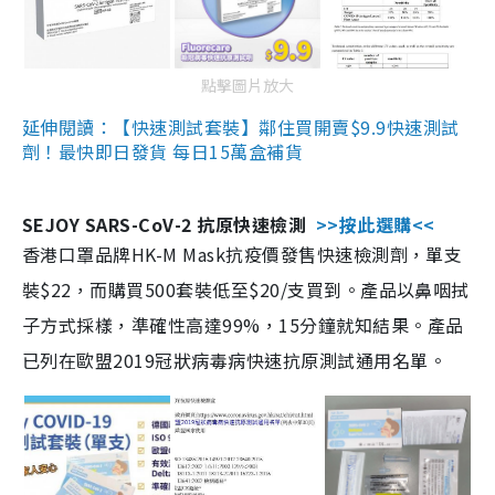
點擊圖片放大
延伸閱讀：【快速測試套裝】鄰住買開賣$9.9快速測試
劑！最快即日發貨 每日15萬盒補貨
SEJOY SARS-CoV-2 抗原快速檢測
>>按此選購<<
香港口罩品牌HK-M Mask抗疫價發售快速檢測劑，單支
裝$22，而購買500套裝低至$20/支買到。產品以鼻咽拭
子方式採樣，準確性高達99%，15分鐘就知結果。產品
已列在歐盟2019冠狀病毒病快速抗原測試通用名單。