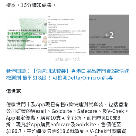
樣本，15分鐘知結果。
+2
點擊圖片放大
延伸閱讀：【快速測試套裝】香港口罩品牌開賣2款快速
檢測劑 最平$18起 ！可檢測Delta/Omicron病毒
億世家
億家世門市及App現已有售6款快速測試套裝，包括香港
公司研發的Wesail、Goldsite、Safecare、及V-Chek。
App限定優惠，購買10支可享75折，而門市則10支8
折。現凡於App購買Safecare及Goldsite，售價低至
$186.7，平均每支只需$18.6就買到。V-Chek門市購買