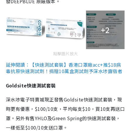
發DEEPBLUE 原廠版本。
+2
點擊圖片放大
延伸閱讀：【快速測試套裝】香港口罩廠acc+推$18病
毒抗原快速測試劑！捐贈10萬盒測試劑予深水埗露宿者
Goldsite快速測試套裝
深水埗電子特賣城現正發售Goldsite快速測試套裝，現
時更有優惠，$100/10支，平均每支$10，買10支再送口
罩。另外有售YHLO及Green Spring的快速測試套裝，
一樣低至$100/10支送口罩。