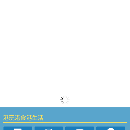
港玩港食港生活