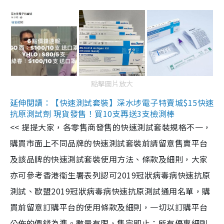
點擊圖片放大
延伸閱讀：【快速測試套裝】深水埗電子特賣城$15快速
抗原測試劑 現貨發售！買10支再送3支檢測棒
<< 提提大家，各零售商發售的快速測試套裝規格不一，
購買市面上不同品牌的快速測試套裝前請留意售賣平台
及該品牌的快速測試套裝使用方法、條款及細則，大家
亦可參考香港衞生署表列認可2019冠狀病毒病快速抗原
測試、歐盟2019冠狀病毒病快速抗原測試通用名單，購
買前留意訂購平台的使用條款及細則，一切以訂購平台
公佈的價錢為準。數量有限，售完即止；所有優惠細則