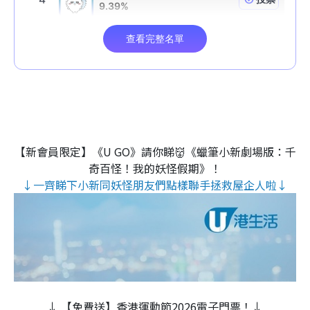
【新會員限定】《U GO》請你睇👹《蠟筆小新劇場版：千
奇百怪！我的妖怪假期》！
↓一齊睇下小新同妖怪朋友們點樣聯手拯救屋企人啦↓
↓ 【免費送】香港運動節2026電子門票！↓