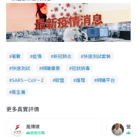
著數
疫情
新冠肺炎
快速測試套裝
快速測試
網購優惠
冠狀病毒
SARS－CoV－2
歐盟
護理
網購平台
衞生署
更多真實評價
風傳媒
營養教
旅遊攻略
生