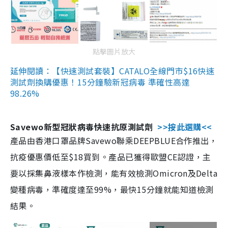
點擊圖片放大
延伸閱讀：【快速測試套裝】CATALO全線門市$16快速
測試劑換購優惠！15分鐘驗新冠病毒 準確性高達
98.26%
Savewo新型冠狀病毒快速抗原測試劑
>>按此選購<<
產品由香港口罩品牌Savewo聯乘DEEPBLUE合作推出，
抗疫優惠價低至$18買到。產品已獲得歐盟CE認證，主
要以採集鼻液樣本作檢測，能有效檢測Omicron及Delta
變種病毒，準確度達至99%，最快15分鐘就能知道檢測
結果。