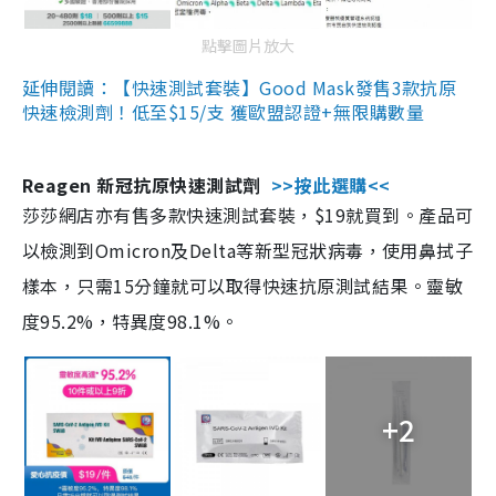
點擊圖片放大
延伸閱讀：【快速測試套裝】Good Mask發售3款抗原
快速檢測劑！低至$15/支 獲歐盟認證+無限購數量
Reagen 新冠抗原快速測試劑
>>按此選購<<
莎莎網店亦有售多款快速測試套裝，$19就買到。產品可
以檢測到Omicron及Delta等新型冠狀病毒，使用鼻拭子
樣本，只需15分鐘就可以取得快速抗原測試結果。靈敏
度95.2%，特異度98.1%。
+2