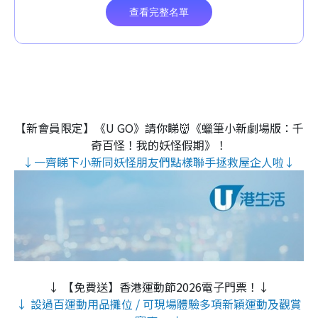
【新會員限定】《U GO》請你睇👹《蠟筆小新劇場版：千
奇百怪！我的妖怪假期》！
↓一齊睇下小新同妖怪朋友們點樣聯手拯救屋企人啦↓
↓ 【免費送】香港運動節2026電子門票！↓
↓ 設過百運動用品攤位 / 可現場體驗多項新穎運動及觀賞