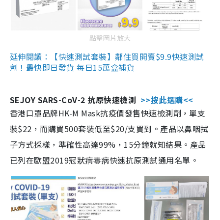
點擊圖片放大
延伸閱讀：【快速測試套裝】鄰住買開賣$9.9快速測試
劑！最快即日發貨 每日15萬盒補貨
SEJOY SARS-CoV-2 抗原快速檢測
>>按此選購<<
香港口罩品牌HK-M Mask抗疫價發售快速檢測劑，單支
裝$22，而購買500套裝低至$20/支買到。產品以鼻咽拭
子方式採樣，準確性高達99%，15分鐘就知結果。產品
已列在歐盟2019冠狀病毒病快速抗原測試通用名單。