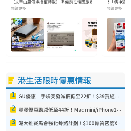
（文章由風傳媒授權轉載） 準備前往韓國旅遊的民眾，近期要特別留
💊 ｢精神返
閱讀更多
閱讀更多
港生活限時優惠情報
1
GU優惠｜手袋突發減價低至22折！$39買經典波士頓包/餃子袋！飾物同步減價$29起！
2
豐澤優惠勁減低至44折！Mac mini/iPhone17Pro大減價！廚房家電$220起
3
港大推賽馬會強化骨骼計劃！$100骨質密度X光檢查 完成免費運動訓練送超市禮券！附參加資格