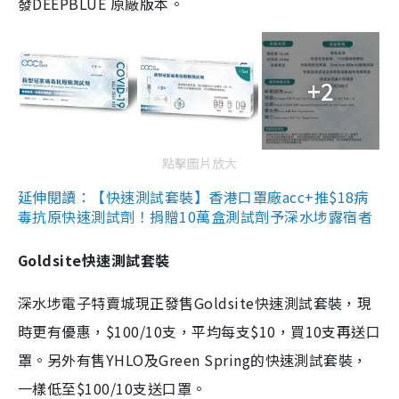
發DEEPBLUE 原廠版本。
+2
點擊圖片放大
延伸閱讀：【快速測試套裝】香港口罩廠acc+推$18病
毒抗原快速測試劑！捐贈10萬盒測試劑予深水埗露宿者
Goldsite快速測試套裝
深水埗電子特賣城現正發售Goldsite快速測試套裝，現
時更有優惠，$100/10支，平均每支$10，買10支再送口
罩。另外有售YHLO及Green Spring的快速測試套裝，
一樣低至$100/10支送口罩。