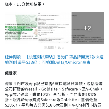
樣本，15分鐘知結果。
+2
點擊圖片放大
延伸閱讀：【快速測試套裝】香港口罩品牌開賣2款快速
檢測劑 最平$18起 ！可檢測Delta/Omicron病毒
億世家
億家世門市及App現已有售6款快速測試套裝，包括香港
公司研發的Wesail、Goldsite、Safecare、及V-Chek。
App限定優惠，購買10支可享75折，而門市則10支8
折。現凡於App購買Safecare及Goldsite，售價低至
$186.7，平均每支只需$18.6就買到。V-Chek門市購買