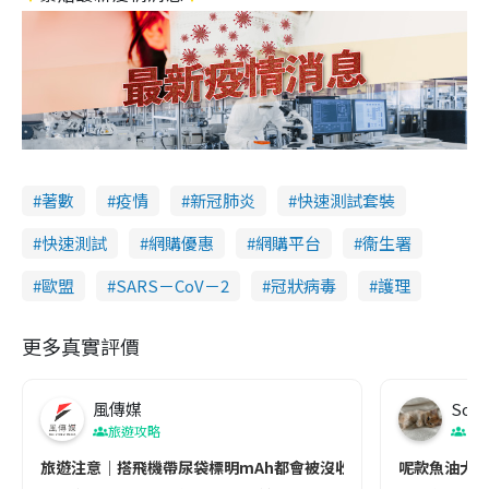
著數
疫情
新冠肺炎
快速測試套裝
快速測試
網購優惠
網購平台
衞生署
歐盟
SARS－CoV－2
冠狀病毒
護理
更多真實評價
風傳媒
Soul
旅遊攻略
生
旅遊注意｜搭飛機帶尿袋標明mAh都會被沒收😱出發前切記檢查「1
呢款魚油大家