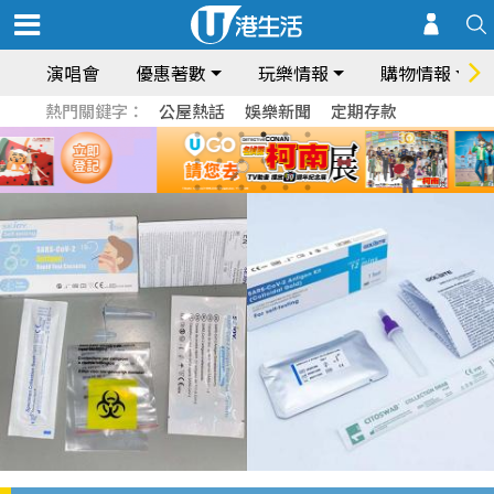
演唱會
優惠著數
玩樂情報
購物情報
熱門關鍵字：
公屋熱話
娛樂新聞
定期存款