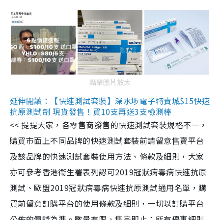
點擊圖片放大
延伸閱讀：【快速測試套裝】深水埗電子特賣城$15快速
抗原測試劑 現貨發售！買10支再送3支檢測棒
<< 提提大家，各零售商發售的快速測試套裝規格不一，
購買市面上不同品牌的快速測試套裝前請留意售賣平台
及該品牌的快速測試套裝使用方法、條款及細則，大家
亦可參考香港衞生署表列認可2019冠狀病毒病快速抗原
測試、歐盟2019冠狀病毒病快速抗原測試通用名單，購
買前留意訂購平台的使用條款及細則，一切以訂購平台
公佈的價錢為準。數量有限，售完即止；所有優惠細則