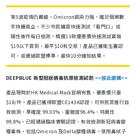
第5波疫情仍嚴峻，Omicron感染力強，確診個案數
字持續高企。不少市民購買快速測試「看門口」或
陽性後作每日檢測。精選13款優惠價快速測試套裝
$19以下買到，最平$10有交易！產品已獲衛生署認
可，或通過歐盟標準，最快10分鐘知結果。
DEEPBLUE 新型冠狀病毒抗原檢測試劑
>>按此選購<<
產品現時於HK Medical Mask官網有售，優惠價只要
$18/件。產品已獲得歐盟CE1434認證，可供民眾進行自
我檢測。準確度 99.03%、靈敏度96.4%、特異性
99.8%，已經通過臨床實驗認證，有效檢測新冠病毒變
種毒株，包括Omicron 及Delta變種病毒。使用鼻拭子