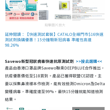
點擊圖片放大
延伸閱讀：【快速測試套裝】CATALO全線門市$16快速
測試劑換購優惠！15分鐘驗新冠病毒 準確性高達
98.26%
Savewo新型冠狀病毒快速抗原測試劑
>>按此選購<<
產品由香港口罩品牌Savewo聯乘DEEPBLUE合作推出，
抗疫優惠價低至$18買到。產品已獲得歐盟CE認證，主
要以採集鼻液樣本作檢測，能有效檢測Omicron及Delta
變種病毒，準確度達至99%，最快15分鐘就能知道檢測
結果。