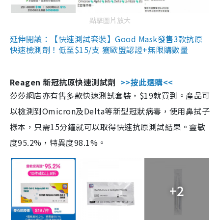
點擊圖片放大
延伸閱讀：【快速測試套裝】Good Mask發售3款抗原
快速檢測劑！低至$15/支 獲歐盟認證+無限購數量
Reagen 新冠抗原快速測試劑
>>按此選購<<
莎莎網店亦有售多款快速測試套裝，$19就買到。產品可
以檢測到Omicron及Delta等新型冠狀病毒，使用鼻拭子
樣本，只需15分鐘就可以取得快速抗原測試結果。靈敏
度95.2%，特異度98.1%。
+2