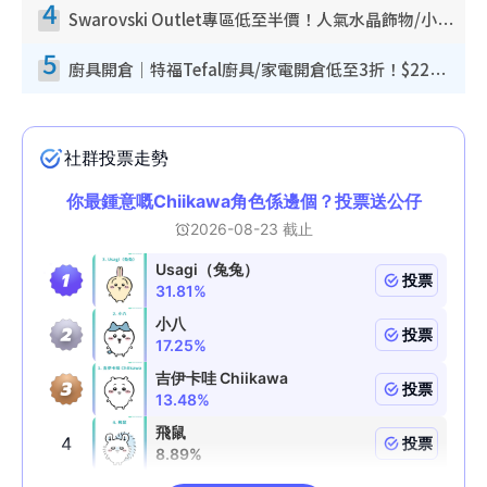
4
Swarovski Outlet專區低至半價！人氣水晶飾物/小擺設$138起！迪士尼款/水晶高跟鞋都有平
5
廚具開倉｜特福Tefal廚具/家電開倉低至3折！$220起買平底鍋/炒鑊/湯煲！電飯煲/吸塵機/燙斗$418起