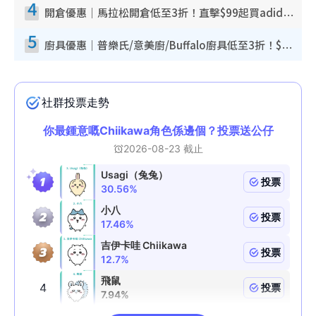
4
開倉優惠｜馬拉松開倉低至3折！直擊$99起買adidas／New Balance／Puma鞋款 STANLEY保溫杯劈價至$119起
5
廚具優惠｜普樂氏/意美廚/Buffalo廚具低至3折！$89起買煎鍋／炒鑊／個人鍋 同場小家電激減至$99起