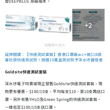
發DEEPBLUE 原廠版本。
+2
點擊圖片放大
延伸閱讀：【快速測試套裝】香港口罩廠acc+推$18病
毒抗原快速測試劑！捐贈10萬盒測試劑予深水埗露宿者
Goldsite快速測試套裝
深水埗電子特賣城現正發售Goldsite快速測試套裝，現
時更有優惠，$100/10支，平均每支$10，買10支再送口
罩。另外有售YHLO及Green Spring的快速測試套裝，
一樣低至$100/10支送口罩。