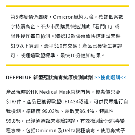
第5波疫情仍嚴峻，Omicron感染力強，確診個案數
字持續高企。不少市民購買快速測試「看門口」或
陽性後作每日檢測。精選13款優惠價快速測試套裝
$19以下買到，最平$10有交易！產品已獲衛生署認
可，或通過歐盟標準，最快10分鐘知結果。
DEEPBLUE 新型冠狀病毒抗原檢測試劑
>>按此選購<<
產品現時於HK Medical Mask官網有售，優惠價只要
$18/件。產品已獲得歐盟CE1434認證，可供民眾進行自
我檢測。準確度 99.03%、靈敏度96.4%、特異性
99.8%，已經通過臨床實驗認證，有效檢測新冠病毒變
種毒株，包括Omicron 及Delta變種病毒。使用鼻拭子