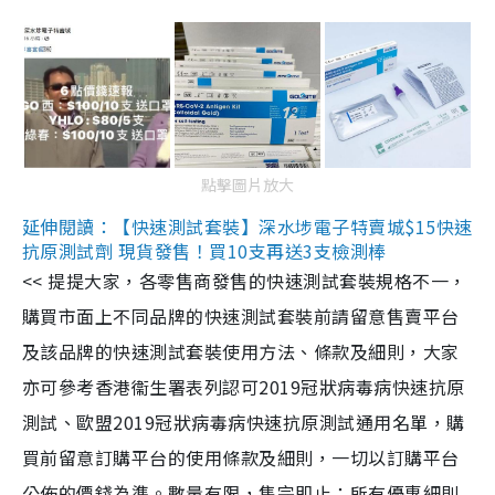
點擊圖片放大
延伸閱讀：【快速測試套裝】深水埗電子特賣城$15快速
抗原測試劑 現貨發售！買10支再送3支檢測棒
<< 提提大家，各零售商發售的快速測試套裝規格不一，
購買市面上不同品牌的快速測試套裝前請留意售賣平台
及該品牌的快速測試套裝使用方法、條款及細則，大家
亦可參考香港衞生署表列認可2019冠狀病毒病快速抗原
測試、歐盟2019冠狀病毒病快速抗原測試通用名單，購
買前留意訂購平台的使用條款及細則，一切以訂購平台
公佈的價錢為準。數量有限，售完即止；所有優惠細則