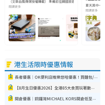
（文章由風傳媒授權轉載） 準備前往韓國旅遊的民眾，近期要特別留
夏天其中一種時
閱讀更多
閱讀更多
港生活限時優惠情報
1
長者優惠｜OK便利店推樂悠咭優惠！買麵包/牛奶/保健品拍卡即減
2
【8月生日優惠2026】全港85大食買玩著數攻略 自助餐/火鍋放題同行免費＋誠品/DONKI送現金券
3
開倉優惠｜銅鑼灣MICHAEL KORS開倉低至17折！直擊$500起買手袋/銀包/鞋款 必買經典Jet Set系列