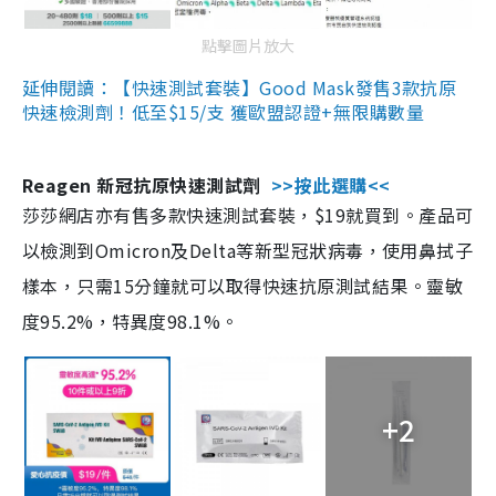
點擊圖片放大
延伸閱讀：【快速測試套裝】Good Mask發售3款抗原
快速檢測劑！低至$15/支 獲歐盟認證+無限購數量
Reagen 新冠抗原快速測試劑
>>按此選購<<
莎莎網店亦有售多款快速測試套裝，$19就買到。產品可
以檢測到Omicron及Delta等新型冠狀病毒，使用鼻拭子
樣本，只需15分鐘就可以取得快速抗原測試結果。靈敏
度95.2%，特異度98.1%。
+2