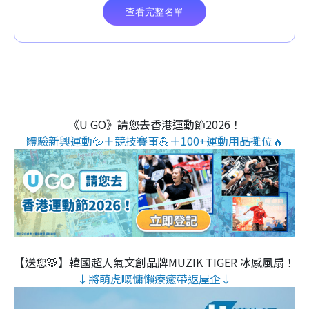
《U GO》請您去香港運動節2026！
體驗新興運動💦＋競技賽事💪＋100+運動用品攤位🔥
【送您🐯】韓國超人氣文創品牌MUZIK TIGER 冰感風扇！
↓將萌虎嘅慵懶療癒帶返屋企↓