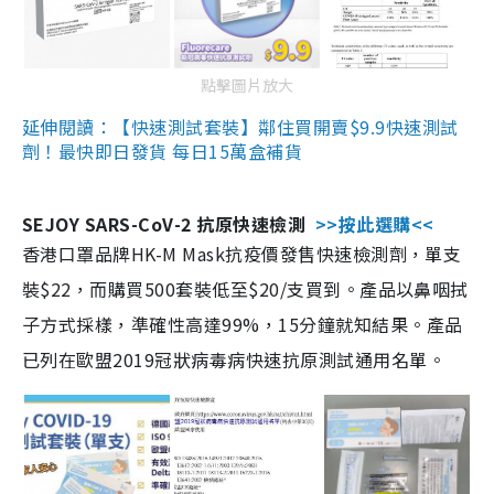
點擊圖片放大
延伸閱讀：【快速測試套裝】鄰住買開賣$9.9快速測試
劑！最快即日發貨 每日15萬盒補貨
SEJOY SARS-CoV-2 抗原快速檢測
>>按此選購<<
香港口罩品牌HK-M Mask抗疫價發售快速檢測劑，單支
裝$22，而購買500套裝低至$20/支買到。產品以鼻咽拭
子方式採樣，準確性高達99%，15分鐘就知結果。產品
已列在歐盟2019冠狀病毒病快速抗原測試通用名單。