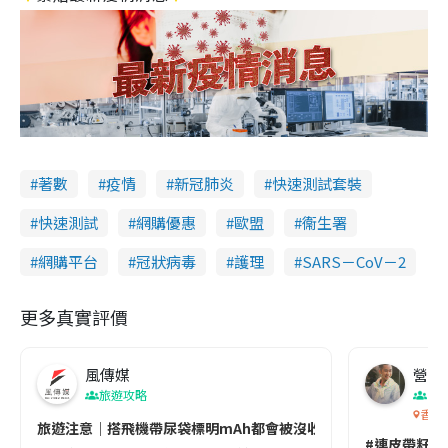
著數
疫情
新冠肺炎
快速測試套裝
快速測試
網購優惠
歐盟
衞生署
網購平台
冠狀病毒
護理
SARS－CoV－2
更多真實評價
風傳媒
營養教
旅遊攻略
生
香港
旅遊注意｜搭飛機帶尿袋標明mAh都會被沒收😱出發前切記檢查「1
#連皮帶籽都