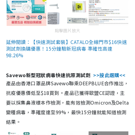
點擊圖片放大
延伸閱讀：【快速測試套裝】CATALO全線門市$16快速
測試劑換購優惠！15分鐘驗新冠病毒 準確性高達
98.26%
Savewo新型冠狀病毒快速抗原測試劑
>>按此選購<<
產品由香港口罩品牌Savewo聯乘DEEPBLUE合作推出，
抗疫優惠價低至$18買到。產品已獲得歐盟CE認證，主
要以採集鼻液樣本作檢測，能有效檢測Omicron及Delta
變種病毒，準確度達至99%，最快15分鐘就能知道檢測
結果。