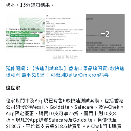
樣本，15分鐘知結果。
+2
點擊圖片放大
延伸閱讀：【快速測試套裝】香港口罩品牌開賣2款快速
檢測劑 最平$18起 ！可檢測Delta/Omicron病毒
億世家
億家世門市及App現已有售6款快速測試套裝，包括香港
公司研發的Wesail、Goldsite、Safecare、及V-Chek。
App限定優惠，購買10支可享75折，而門市則10支8
折。現凡於App購買Safecare及Goldsite，售價低至
$186.7，平均每支只需$18.6就買到。V-Chek門市購買