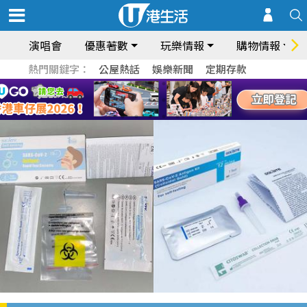
演唱會
優惠著數
玩樂情報
購物情報
熱門關鍵字：
公屋熱話
娛樂新聞
定期存款