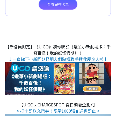
【新會員限定】《U GO》請你睇👹《蠟筆小新劇場版：千
奇百怪！我的妖怪假期》！
↓一齊睇下小新同妖怪朋友們點樣聯手拯救屋企人啦↓
【U GO x CHARGESPOT 夏日消暑企劃⚡】
> 打卡即送充電券！限量1000張🔋送完即止 <