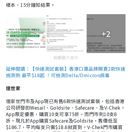
樣本，15分鐘知結果。
+2
點擊圖片放大
延伸閱讀：【快速測試套裝】香港口罩品牌開賣2款快速
檢測劑 最平$18起 ！可檢測Delta/Omicron病毒
億世家
億家世門市及App現已有售6款快速測試套裝，包括香港
公司研發的Wesail、Goldsite、Safecare、及V-Chek。
App限定優惠，購買10支可享75折，而門市則10支8
折。現凡於App購買Safecare及Goldsite，售價低至
$186.7，平均每支只需$18.6就買到。V-Chek門市購買