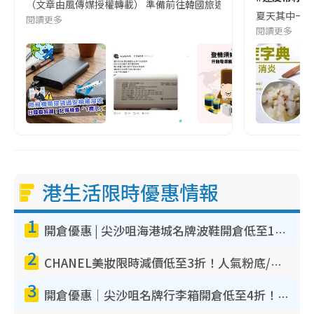
（文章由風傳媒授權轉載） 準備前往韓國旅遊的民眾，近期要特別留
夏天其中一種時
閱讀更多
閱讀更多
港生活限時優惠情報
1
開倉優惠 | 尖沙咀海港城名牌波鞋開倉低至1折！On鞋$899起／Joy&Peace鞋履$98起
2
CHANEL美妝限時減價低至3折！人氣粉底/唇膏/精華液低至$275！COCO香水都有平
3
開倉優惠｜尖沙咀名牌行李箱開倉低至4折！一連5日 American Tourister/ace./Hallmark $200起！