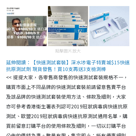
點擊圖片放大
延伸閱讀：【快速測試套裝】深水埗電子特賣城$15快速
抗原測試劑 現貨發售！買10支再送3支檢測棒
<< 提提大家，各零售商發售的快速測試套裝規格不一，
購買市面上不同品牌的快速測試套裝前請留意售賣平台
及該品牌的快速測試套裝使用方法、條款及細則，大家
亦可參考香港衞生署表列認可2019冠狀病毒病快速抗原
測試、歐盟2019冠狀病毒病快速抗原測試通用名單，購
買前留意訂購平台的使用條款及細則，一切以訂購平台
公佈的價錢為準。數量有限，售完即止；所有優惠細則