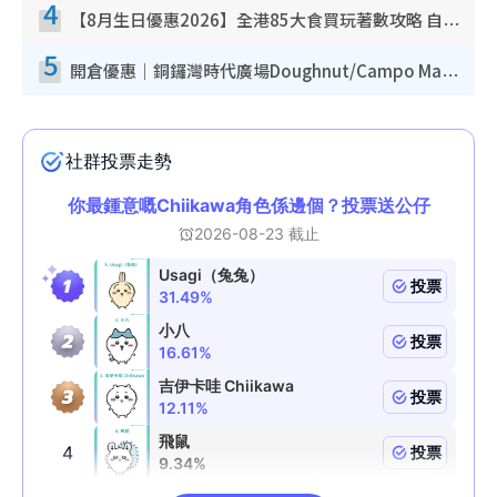
4
【8月生日優惠2026】全港85大食買玩著數攻略 自助餐/火鍋放題同行免費＋誠品/DONKI送現金券
5
開倉優惠｜銅鑼灣時代廣場Doughnut/Campo Marzio開倉低至1折！背囊、書包、手袋劈價$200起