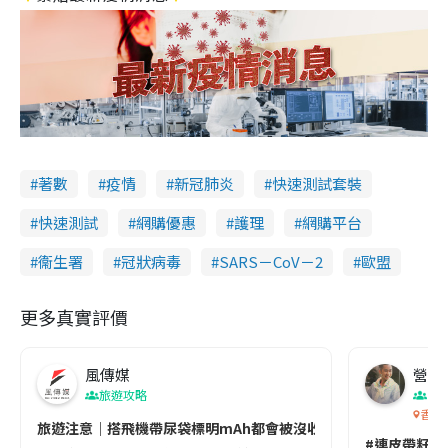
著數
疫情
新冠肺炎
快速測試套裝
快速測試
網購優惠
護理
網購平台
衞生署
冠狀病毒
SARS－CoV－2
歐盟
更多真實評價
風傳媒
營養教
旅遊攻略
生
香港
旅遊注意｜搭飛機帶尿袋標明mAh都會被沒收😱出發前切記檢查「1
#連皮帶籽都