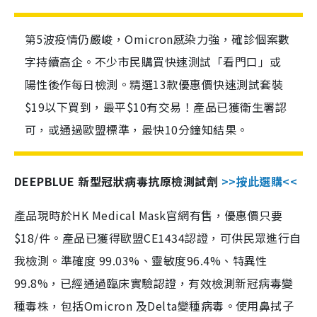
第5波疫情仍嚴峻，Omicron感染力強，確診個案數
字持續高企。不少市民購買快速測試「看門口」或
陽性後作每日檢測。精選13款優惠價快速測試套裝
$19以下買到，最平$10有交易！產品已獲衛生署認
可，或通過歐盟標準，最快10分鐘知結果。
DEEPBLUE 新型冠狀病毒抗原檢測試劑
>>按此選購<<
產品現時於HK Medical Mask官網有售，優惠價只要
$18/件。產品已獲得歐盟CE1434認證，可供民眾進行自
我檢測。準確度 99.03%、靈敏度96.4%、特異性
99.8%，已經通過臨床實驗認證，有效檢測新冠病毒變
種毒株，包括Omicron 及Delta變種病毒。使用鼻拭子