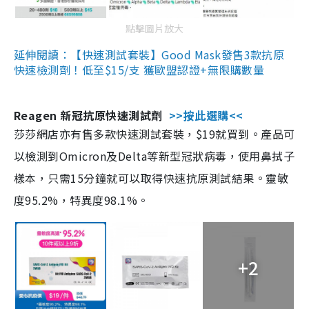
點擊圖片放大
延伸閱讀：【快速測試套裝】Good Mask發售3款抗原
快速檢測劑！低至$15/支 獲歐盟認證+無限購數量
Reagen 新冠抗原快速測試劑
>>按此選購<<
莎莎網店亦有售多款快速測試套裝，$19就買到。產品可
以檢測到Omicron及Delta等新型冠狀病毒，使用鼻拭子
樣本，只需15分鐘就可以取得快速抗原測試結果。靈敏
度95.2%，特異度98.1%。
+2