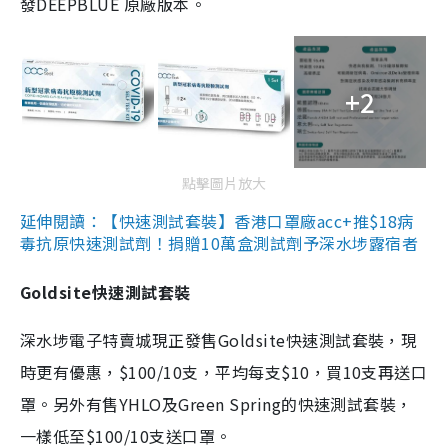
發DEEPBLUE 原廠版本。
+2
點擊圖片放大
延伸閱讀：【快速測試套裝】香港口罩廠acc+推$18病
毒抗原快速測試劑！捐贈10萬盒測試劑予深水埗露宿者
Goldsite快速測試套裝
深水埗電子特賣城現正發售Goldsite快速測試套裝，現
時更有優惠，$100/10支，平均每支$10，買10支再送口
罩。另外有售YHLO及Green Spring的快速測試套裝，
一樣低至$100/10支送口罩。