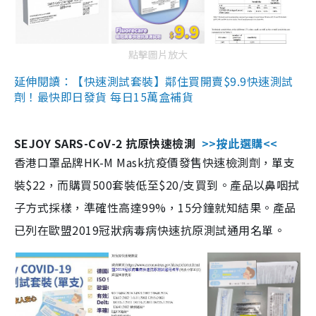
點擊圖片放大
延伸閱讀：【快速測試套裝】鄰住買開賣$9.9快速測試
劑！最快即日發貨 每日15萬盒補貨
SEJOY SARS-CoV-2 抗原快速檢測
>>按此選購<<
香港口罩品牌HK-M Mask抗疫價發售快速檢測劑，單支
裝$22，而購買500套裝低至$20/支買到。產品以鼻咽拭
子方式採樣，準確性高達99%，15分鐘就知結果。產品
已列在歐盟2019冠狀病毒病快速抗原測試通用名單。