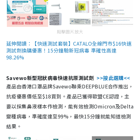
點擊圖片放大
延伸閱讀：【快速測試套裝】CATALO全線門市$16快速
測試劑換購優惠！15分鐘驗新冠病毒 準確性高達
98.26%
Savewo新型冠狀病毒快速抗原測試劑
>>按此選購<<
產品由香港口罩品牌Savewo聯乘DEEPBLUE合作推出，
抗疫優惠價低至$18買到。產品已獲得歐盟CE認證，主
要以採集鼻液樣本作檢測，能有效檢測Omicron及Delta
變種病毒，準確度達至99%，最快15分鐘就能知道檢測
結果。