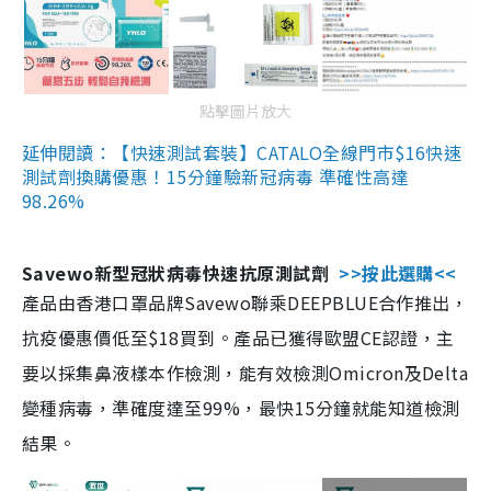
點擊圖片放大
延伸閱讀：【快速測試套裝】CATALO全線門市$16快速
測試劑換購優惠！15分鐘驗新冠病毒 準確性高達
98.26%
Savewo新型冠狀病毒快速抗原測試劑
>>按此選購<<
產品由香港口罩品牌Savewo聯乘DEEPBLUE合作推出，
抗疫優惠價低至$18買到。產品已獲得歐盟CE認證，主
要以採集鼻液樣本作檢測，能有效檢測Omicron及Delta
變種病毒，準確度達至99%，最快15分鐘就能知道檢測
結果。