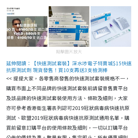
點擊圖片放大
延伸閱讀：【快速測試套裝】深水埗電子特賣城$15快速
抗原測試劑 現貨發售！買10支再送3支檢測棒
<< 提提大家，各零售商發售的快速測試套裝規格不一，
購買市面上不同品牌的快速測試套裝前請留意售賣平台
及該品牌的快速測試套裝使用方法、條款及細則，大家
亦可參考香港衞生署表列認可2019冠狀病毒病快速抗原
測試、歐盟2019冠狀病毒病快速抗原測試通用名單，購
買前留意訂購平台的使用條款及細則，一切以訂購平台
公佈的價錢為準。數量有限，售完即止；所有優惠細則