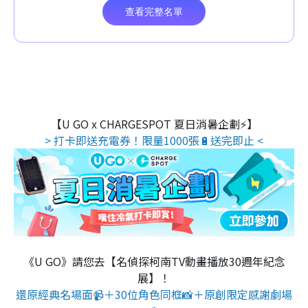
【U GO x CHARGESPOT 夏日消暑企劃⚡】
> 打卡即送充電券！限量1000張🔋送完即止 <
《U GO》請您去【名偵探柯南TV動畫播放30週年紀念
展】！
還原經典名場面📹＋30位角色同框📸＋原創限定感謝劇場