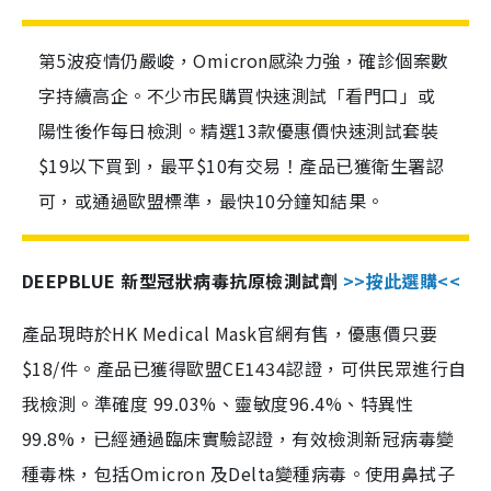
第5波疫情仍嚴峻，Omicron感染力強，確診個案數
字持續高企。不少市民購買快速測試「看門口」或
陽性後作每日檢測。精選13款優惠價快速測試套裝
$19以下買到，最平$10有交易！產品已獲衛生署認
可，或通過歐盟標準，最快10分鐘知結果。
DEEPBLUE 新型冠狀病毒抗原檢測試劑
>>按此選購<<
產品現時於HK Medical Mask官網有售，優惠價只要
$18/件。產品已獲得歐盟CE1434認證，可供民眾進行自
我檢測。準確度 99.03%、靈敏度96.4%、特異性
99.8%，已經通過臨床實驗認證，有效檢測新冠病毒變
種毒株，包括Omicron 及Delta變種病毒。使用鼻拭子