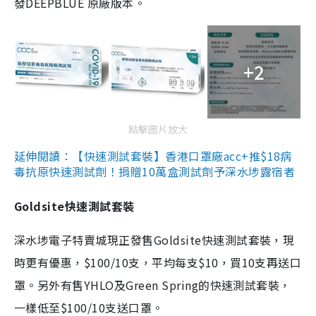
發DEEPBLUE 原廠版本。
+2
點擊圖片放大
延伸閱讀：【快速測試套裝】香港口罩廠acc+推$18病
毒抗原快速測試劑！捐贈10萬盒測試劑予深水埗露宿者
Goldsite快速測試套裝
深水埗電子特賣城現正發售Goldsite快速測試套裝，現
時更有優惠，$100/10支，平均每支$10，買10支再送口
罩。另外有售YHLO及Green Spring的快速測試套裝，
一樣低至$100/10支送口罩。