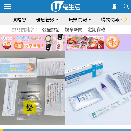
演唱會
優惠著數
玩樂情報
購物情報
熱門關鍵字：
公屋熱話
娛樂新聞
定期存款