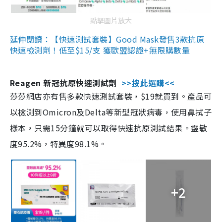
點擊圖片放大
延伸閱讀：【快速測試套裝】Good Mask發售3款抗原
快速檢測劑！低至$15/支 獲歐盟認證+無限購數量
Reagen 新冠抗原快速測試劑
>>按此選購<<
莎莎網店亦有售多款快速測試套裝，$19就買到。產品可
以檢測到Omicron及Delta等新型冠狀病毒，使用鼻拭子
樣本，只需15分鐘就可以取得快速抗原測試結果。靈敏
度95.2%，特異度98.1%。
+2