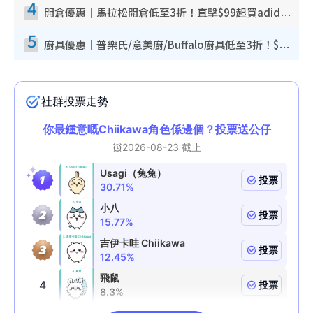
4
開倉優惠｜馬拉松開倉低至3折！直擊$99起買adidas／New Balance／Puma鞋款 STANLEY保溫杯劈價至$119起
5
廚具優惠｜普樂氏/意美廚/Buffalo廚具低至3折！$89起買煎鍋／炒鑊／個人鍋 同場小家電激減至$99起