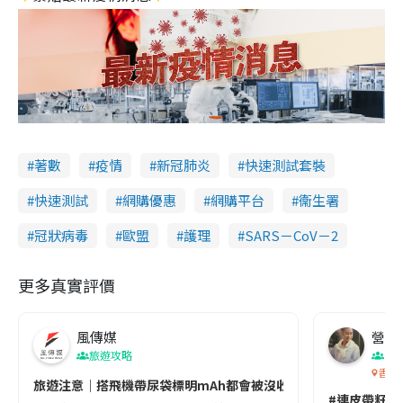
著數
疫情
新冠肺炎
快速測試套裝
快速測試
網購優惠
網購平台
衞生署
冠狀病毒
歐盟
護理
SARS－CoV－2
更多真實評價
風傳媒
營養教
旅遊攻略
生
香港
旅遊注意｜搭飛機帶尿袋標明mAh都會被沒收😱出發前切記檢查「1
#連皮帶籽都