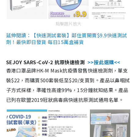
點擊圖片放大
延伸閱讀：【快速測試套裝】鄰住買開賣$9.9快速測試
劑！最快即日發貨 每日15萬盒補貨
SEJOY SARS-CoV-2 抗原快速檢測
>>按此選購<<
香港口罩品牌HK-M Mask抗疫價發售快速檢測劑，單支
裝$22，而購買500套裝低至$20/支買到。產品以鼻咽拭
子方式採樣，準確性高達99%，15分鐘就知結果。產品
已列在歐盟2019冠狀病毒病快速抗原測試通用名單。