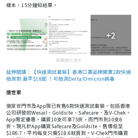
樣本，15分鐘知結果。
+2
點擊圖片放大
延伸閱讀：【快速測試套裝】香港口罩品牌開賣2款快速
檢測劑 最平$18起 ！可檢測Delta/Omicron病毒
億世家
億家世門市及App現已有售6款快速測試套裝，包括香港
公司研發的Wesail、Goldsite、Safecare、及V-Chek。
App限定優惠，購買10支可享75折，而門市則10支8
折。現凡於App購買Safecare及Goldsite，售價低至
$186.7，平均每支只需$18.6就買到。V-Chek門市購買