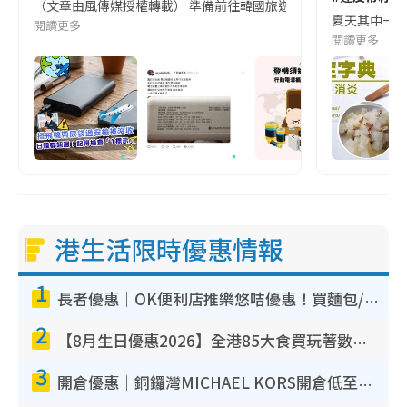
（文章由風傳媒授權轉載） 準備前往韓國旅遊的民眾，近期要特別留
夏天其中一種時
閱讀更多
閱讀更多
港生活限時優惠情報
1
長者優惠｜OK便利店推樂悠咭優惠！買麵包/牛奶/保健品拍卡即減
2
【8月生日優惠2026】全港85大食買玩著數攻略 自助餐/火鍋放題同行免費＋誠品/DONKI送現金券
3
開倉優惠｜銅鑼灣MICHAEL KORS開倉低至17折！直擊$500起買手袋/銀包/鞋款 必買經典Jet Set系列