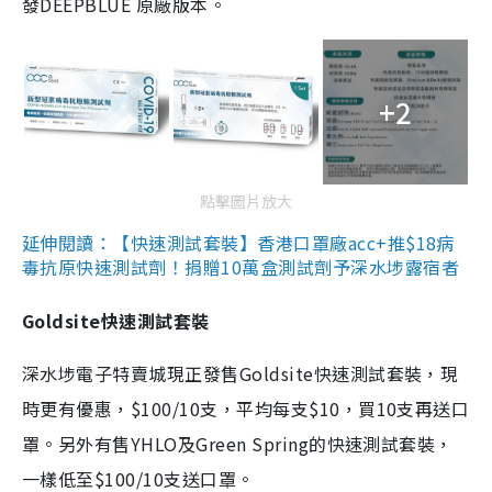
發DEEPBLUE 原廠版本。
+2
點擊圖片放大
延伸閱讀：【快速測試套裝】香港口罩廠acc+推$18病
毒抗原快速測試劑！捐贈10萬盒測試劑予深水埗露宿者
Goldsite快速測試套裝
深水埗電子特賣城現正發售Goldsite快速測試套裝，現
時更有優惠，$100/10支，平均每支$10，買10支再送口
罩。另外有售YHLO及Green Spring的快速測試套裝，
一樣低至$100/10支送口罩。