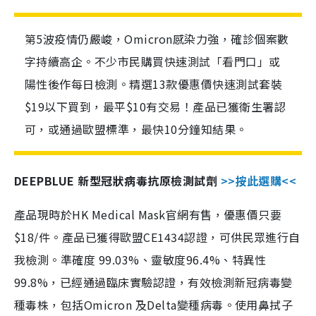
第5波疫情仍嚴峻，Omicron感染力強，確診個案數
字持續高企。不少市民購買快速測試「看門口」或
陽性後作每日檢測。精選13款優惠價快速測試套裝
$19以下買到，最平$10有交易！產品已獲衛生署認
可，或通過歐盟標準，最快10分鐘知結果。
DEEPBLUE 新型冠狀病毒抗原檢測試劑
>>按此選購<<
產品現時於HK Medical Mask官網有售，優惠價只要
$18/件。產品已獲得歐盟CE1434認證，可供民眾進行自
我檢測。準確度 99.03%、靈敏度96.4%、特異性
99.8%，已經通過臨床實驗認證，有效檢測新冠病毒變
種毒株，包括Omicron 及Delta變種病毒。使用鼻拭子