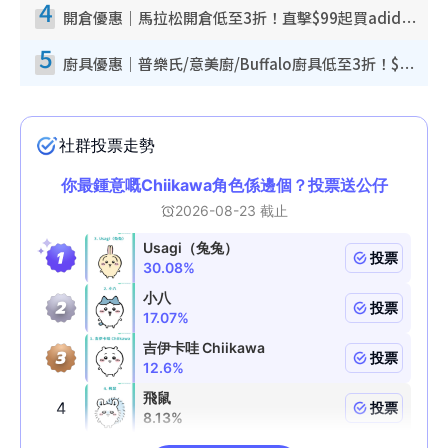
4
開倉優惠｜馬拉松開倉低至3折！直擊$99起買adidas／New Balance／Puma鞋款 STANLEY保溫杯劈價至$119起
5
廚具優惠｜普樂氏/意美廚/Buffalo廚具低至3折！$89起買煎鍋／炒鑊／個人鍋 同場小家電激減至$99起