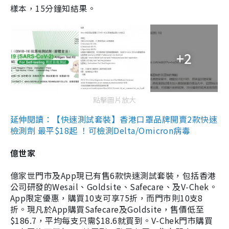
樣本，15分鐘知結果。
+2
點擊圖片放大
延伸閱讀：【快速測試套裝】香港口罩品牌開賣2款快速
檢測劑 最平$18起 ！可檢測Delta/Omicron病毒
億世家
億家世門市及App現已有售6款快速測試套裝，包括香港
公司研發的Wesail、Goldsite、Safecare、及V-Chek。
App限定優惠，購買10支可享75折，而門市則10支8
折。現凡於App購買Safecare及Goldsite，售價低至
$186.7，平均每支只需$18.6就買到。V-Chek門市購買