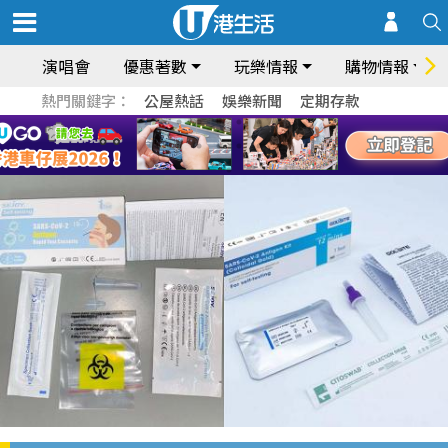
演唱會
優惠著數
玩樂情報
購物情報
熱門關鍵字：
公屋熱話
娛樂新聞
定期存款