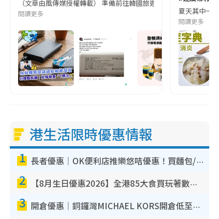
（文章由風傳媒授權轉載） 準備前往韓國旅遊的民眾，近期要特別留
夏天其中一種時
閱讀更多
閱讀更多
港生活限時優惠情報
1
長者優惠｜OK便利店推樂悠咭優惠！買麵包/牛奶/保健品拍卡即減
2
【8月生日優惠2026】全港85大食買玩著數攻略 自助餐/火鍋放題同行免費＋誠品/DONKI送現金券
3
開倉優惠｜銅鑼灣MICHAEL KORS開倉低至17折！直擊$500起買手袋/銀包/鞋款 必買經典Jet Set系列