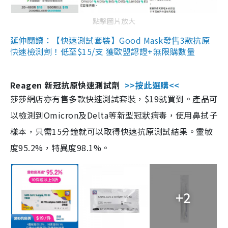
點擊圖片放大
延伸閱讀：【快速測試套裝】Good Mask發售3款抗原
快速檢測劑！低至$15/支 獲歐盟認證+無限購數量
Reagen 新冠抗原快速測試劑
>>按此選購<<
莎莎網店亦有售多款快速測試套裝，$19就買到。產品可
以檢測到Omicron及Delta等新型冠狀病毒，使用鼻拭子
樣本，只需15分鐘就可以取得快速抗原測試結果。靈敏
度95.2%，特異度98.1%。
+2