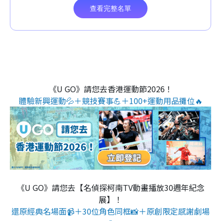
《U GO》請您去香港運動節2026！
體驗新興運動💦＋競技賽事💪＋100+運動用品攤位🔥
《U GO》請您去【名偵探柯南TV動畫播放30週年紀念
展】！
還原經典名場面📹＋30位角色同框📸＋原創限定感謝劇場