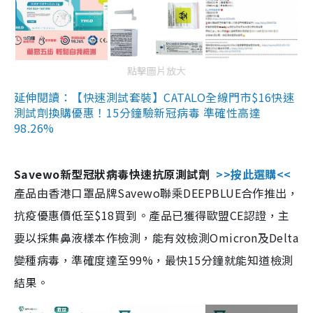
點擊圖片放大
延伸閱讀：【快速測試套裝】CATALO全線門市$16快速
測試劑換購優惠！15分鐘驗新冠病毒 準確性高達
98.26%
Savewo新型冠狀病毒快速抗原測試劑
>>按此選購<<
產品由香港口罩品牌Savewo聯乘DEEPBLUE合作推出，
抗疫優惠價低至$18買到。產品已獲得歐盟CE認證，主
要以採集鼻液樣本作檢測，能有效檢測Omicron及Delta
變種病毒，準確度達至99%，最快15分鐘就能知道檢測
結果。