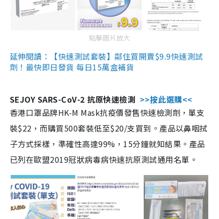
點擊圖片放大
延伸閱讀：【快速測試套裝】鄰住買開賣$9.9快速測試
劑！最快即日發貨 每日15萬盒補貨
SEJOY SARS-CoV-2 抗原快速檢測
>>按此選購<<
香港口罩品牌HK-M Mask抗疫價發售快速檢測劑，單支
裝$22，而購買500套裝低至$20/支買到。產品以鼻咽拭
子方式採樣，準確性高達99%，15分鐘就知結果。產品
已列在歐盟2019冠狀病毒病快速抗原測試通用名單。