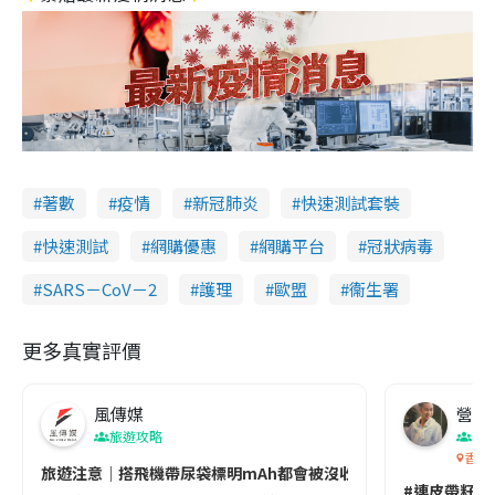
著數
疫情
新冠肺炎
快速測試套裝
快速測試
網購優惠
網購平台
冠狀病毒
SARS－CoV－2
護理
歐盟
衞生署
更多真實評價
風傳媒
營養教
旅遊攻略
生
香港
旅遊注意｜搭飛機帶尿袋標明mAh都會被沒收😱出發前切記檢查「1
#連皮帶籽都