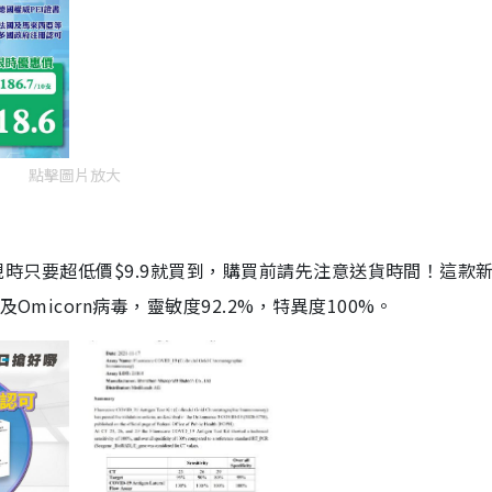
點擊圖片放大
劑，現時只要超低價$9.9就買到，購買前請先注意送貨時間！這款
Omicorn病毒，靈敏度92.2%，特異度100%。