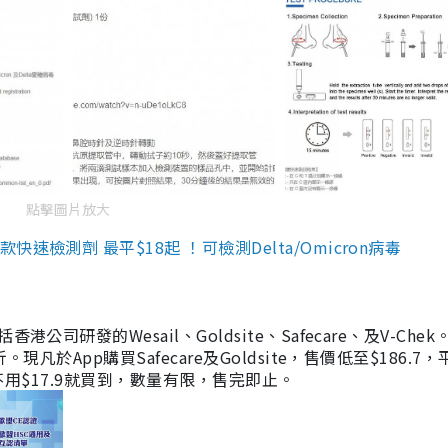
點擊圖片放大
檢測劑 最平$18起 ！可檢測Delta/Omicron病毒
研發的Wesail、Goldsite、Safecare、及V-Chek。
凡於App購買Safecare及Goldsite，售價低至$186.7
均不用$17.9就買到，數量有限，售完即止。