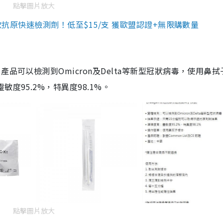
點擊圖片放大
3款抗原快速檢測劑！低至$15/支 獲歐盟認證+無限購數量
品可以檢測到Omicron及Delta等新型冠狀病毒，使用鼻拭
度95.2%，特異度98.1%。
點擊圖片放大