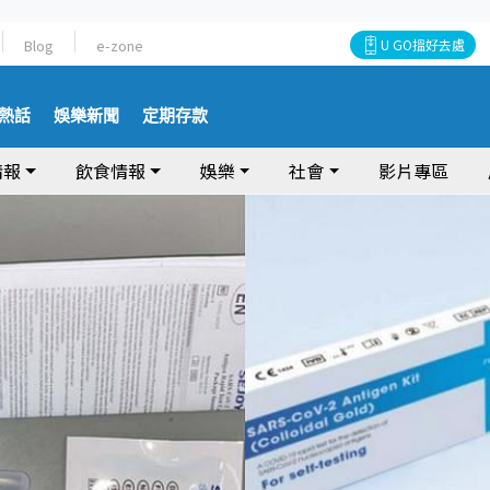
Blog
e-zone
U GO搵好去處
熱話
娛樂新聞
定期存款
情報
飲食情報
娛樂
社會
影片專區