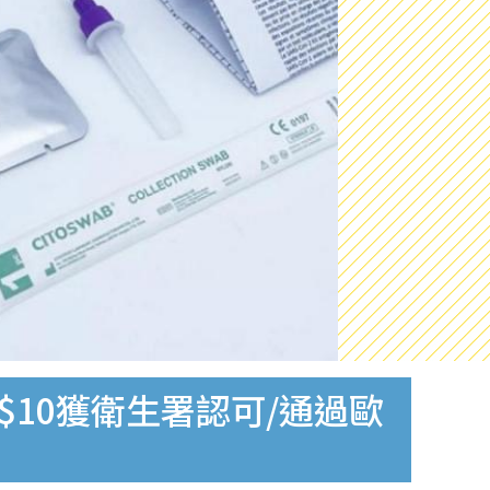
$10獲衛生署認可/通過歐