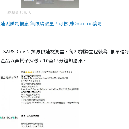
點擊圖片放大
測試劑優惠 無限購數量！可檢測Omicron病毒
are SARS-Cov-2 抗原快速檢測盒，每20劑獨立包裝為1個單位
5。產品以鼻拭子採樣，10至15分鐘知結果。