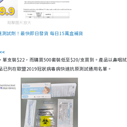
點擊圖片放大
速測試劑！最快即日發貨 每日15萬盒補貨
<<
，單支裝$22，而購買500套裝低至$20/支買到。產品以鼻咽
品已列在歐盟2019冠狀病毒病快速抗原測試通用名單。