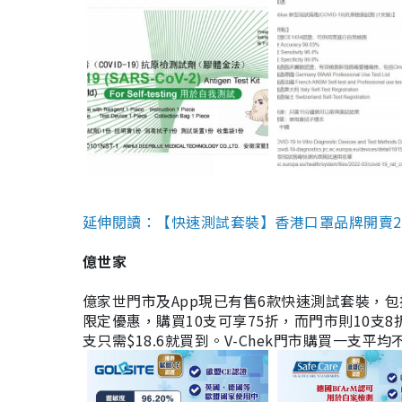
延伸閱讀：【快速測試套裝】香港口罩品牌開賣2款快速
億世家
億家世門市及App現已有售6款快速測試套裝，包括香港公司
限定優惠，購買10支可享75折，而門市則10支8折。現
支只需$18.6就買到。V-Chek門市購買一支平