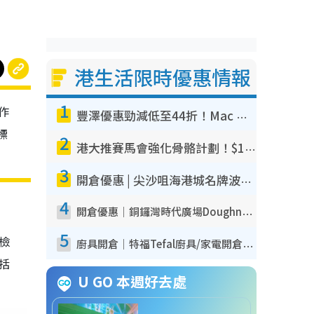
港生活限時優惠情報
1
作
豐澤優惠勁減低至44折！Mac mini/iPhone17Pro大減價！廚房家電$220起
標
2
港大推賽馬會強化骨骼計劃！$100骨質密度X光檢查 完成免費運動訓練送超市禮券！附參加資格
3
開倉優惠 | 尖沙咀海港城名牌波鞋開倉低至1折！On鞋$899起／Joy&Peace鞋履$98起
4
開倉優惠｜銅鑼灣時代廣場Doughnut/Campo Marzio開倉低至1折！背囊、書包、手袋劈價$200起
5
我檢
廚具開倉｜特福Tefal廚具/家電開倉低至3折！$220起買平底鍋/炒鑊/湯煲！電飯煲/吸塵機/燙斗$418起
包括
U GO 本週好去處