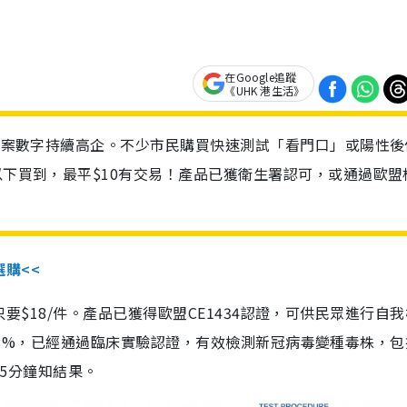
在Google追蹤
《UHK 港生活》
診個案數字持續高企。不少市民購買快速測試「看門口」或陽性後
以下買到，最平$10有交易！產品已獲衛生署認可，或通過歐盟
選購<<
惠價只要$18/件。產品已獲得歐盟CE1434認證，可供民眾進行自
性99.8%，已經通過臨床實驗認證，有效檢測新冠病毒變種毒株，
，15分鐘知結果。