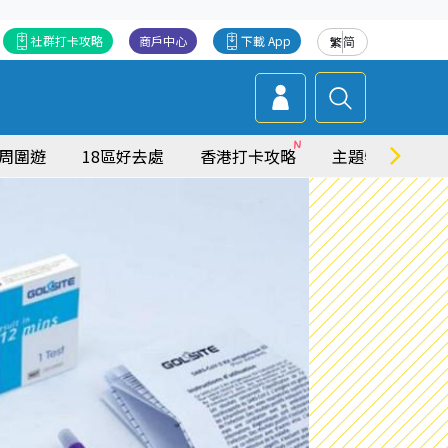
社群打卡攻略
商戶中心
下載 App
繁
简
周圍遊
18區好去處
香港打卡攻略
主題特集