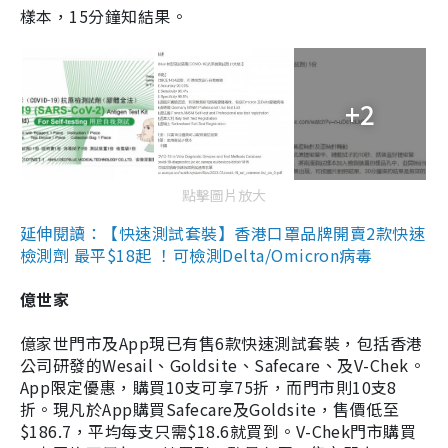
樣本，15分鐘知結果。
+2
點擊圖片放大
延伸閱讀：【快速測試套裝】香港口罩品牌開賣2款快速
檢測劑 最平$18起 ！可檢測Delta/Omicron病毒
億世家
億家世門市及App現已有售6款快速測試套裝，包括香港
公司研發的Wesail、Goldsite、Safecare、及V-Chek。
App限定優惠，購買10支可享75折，而門市則10支8
折。現凡於App購買Safecare及Goldsite，售價低至
$186.7，平均每支只需$18.6就買到。V-Chek門市購買