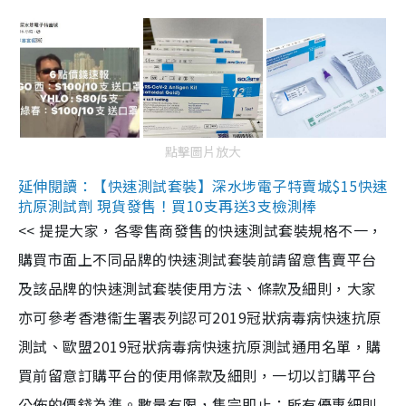
點擊圖片放大
延伸閱讀：【快速測試套裝】深水埗電子特賣城$15快速
抗原測試劑 現貨發售！買10支再送3支檢測棒
<< 提提大家，各零售商發售的快速測試套裝規格不一，
購買市面上不同品牌的快速測試套裝前請留意售賣平台
及該品牌的快速測試套裝使用方法、條款及細則，大家
亦可參考香港衞生署表列認可2019冠狀病毒病快速抗原
測試、歐盟2019冠狀病毒病快速抗原測試通用名單，購
買前留意訂購平台的使用條款及細則，一切以訂購平台
公佈的價錢為準。數量有限，售完即止；所有優惠細則