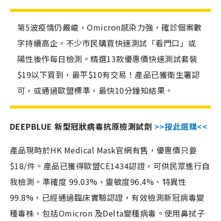
第5波疫情仍嚴峻，Omicron感染力強，確診個案數
字持續高企。不少市民購買快速測試「看門口」或
陽性後作每日檢測。精選13款優惠價快速測試套裝
$19以下買到，最平$10有交易！產品已獲衛生署認
可，或通過歐盟標準，最快10分鐘知結果。
DEEPBLUE 新型冠狀病毒抗原檢測試劑
>>按此選購<<
產品現時於HK Medical Mask官網有售，優惠價只要
$18/件。產品已獲得歐盟CE1434認證，可供民眾進行自
我檢測。準確度 99.03%、靈敏度96.4%、特異性
99.8%，已經通過臨床實驗認證，有效檢測新冠病毒變
種毒株，包括Omicron 及Delta變種病毒。使用鼻拭子