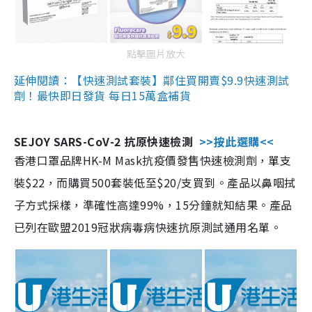
點擊圖片放大
延伸閱讀：【快速測試套裝】鄰住買開賣$9.9快速測試
劑！最快即日發貨 每日15萬盒補貨
SEJOY SARS-CoV-2 抗原快速檢測
>>按此選購<<
香港口罩品牌HK-M Mask抗疫價發售快速檢測劑，單支
裝$22，而購買500套裝低至$20/支買到。產品以鼻咽拭
子方式採樣，準確性高達99%，15分鐘就知結果。產品
已列在歐盟2019冠狀病毒病快速抗原測試通用名單。