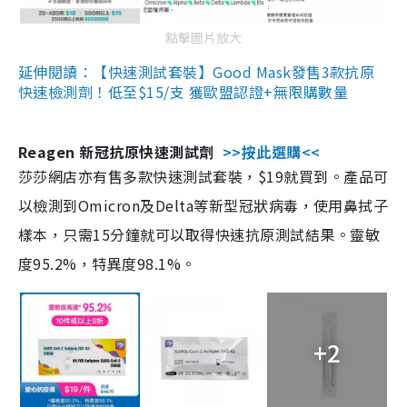
點擊圖片放大
延伸閱讀：【快速測試套裝】Good Mask發售3款抗原
快速檢測劑！低至$15/支 獲歐盟認證+無限購數量
Reagen 新冠抗原快速測試劑
>>按此選購<<
莎莎網店亦有售多款快速測試套裝，$19就買到。產品可
以檢測到Omicron及Delta等新型冠狀病毒，使用鼻拭子
樣本，只需15分鐘就可以取得快速抗原測試結果。靈敏
度95.2%，特異度98.1%。
+2