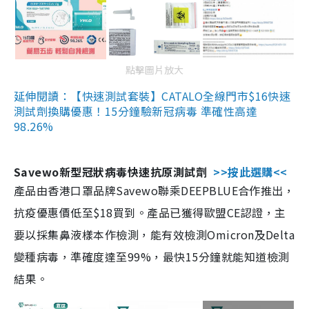
點擊圖片放大
延伸閱讀：【快速測試套裝】CATALO全線門市$16快速
測試劑換購優惠！15分鐘驗新冠病毒 準確性高達
98.26%
Savewo新型冠狀病毒快速抗原測試劑
>>按此選購<<
產品由香港口罩品牌Savewo聯乘DEEPBLUE合作推出，
抗疫優惠價低至$18買到。產品已獲得歐盟CE認證，主
要以採集鼻液樣本作檢測，能有效檢測Omicron及Delta
變種病毒，準確度達至99%，最快15分鐘就能知道檢測
結果。