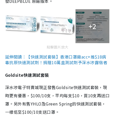
發DEEPBLUE 原廠版本。
+2
點擊圖片放大
延伸閱讀：【快速測試套裝】香港口罩廠acc+推$18病
毒抗原快速測試劑！捐贈10萬盒測試劑予深水埗露宿者
Goldsite快速測試套裝
深水埗電子特賣城現正發售Goldsite快速測試套裝，現
時更有優惠，$100/10支，平均每支$10，買10支再送口
罩。另外有售YHLO及Green Spring的快速測試套裝，
一樣低至$100/10支送口罩。