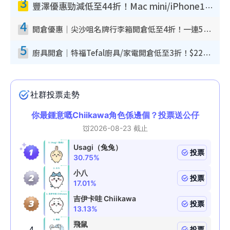
3
豐澤優惠勁減低至44折！Mac mini/iPhone17Pro大減價！廚房家電$220起
4
開倉優惠｜尖沙咀名牌行李箱開倉低至4折！一連5日 American Tourister/ace./Hallmark $200起！
5
廚具開倉｜特福Tefal廚具/家電開倉低至3折！$220起買平底鍋/炒鑊/湯煲！電飯煲/吸塵機/燙斗$418起