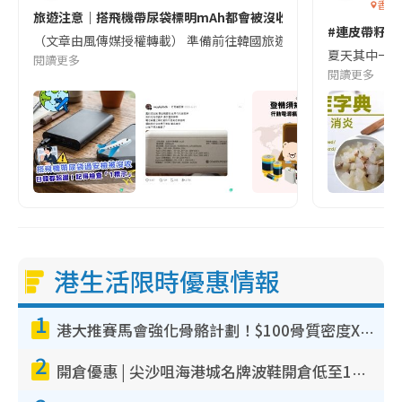
香港
旅遊注意｜搭飛機帶尿袋標明mAh都會被沒收😱出發前切記檢查「1
#連皮帶籽都
（文章由風傳媒授權轉載） 準備前往韓國旅遊的民眾，近期要特別留
夏天其中一種時
閱讀更多
閱讀更多
港生活限時優惠情報
1
港大推賽馬會強化骨骼計劃！$100骨質密度X光檢查 完成免費運動訓練送超市禮券！附參加資格
2
開倉優惠 | 尖沙咀海港城名牌波鞋開倉低至1折！On鞋$899起／Joy&Peace鞋履$98起