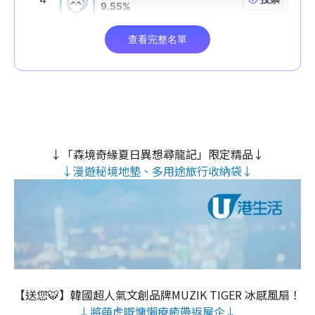
↓「森境奇緣夏日異想尋龍記」限定精品↓
↓漫遊秘境地墊、多用途旅行收納袋↓
【送您🐯】韓國超人氣文創品牌MUZIK TIGER 冰感風扇！
↓將萌虎嘅慵懶療癒帶返屋企↓