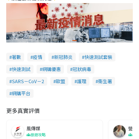
著數
疫情
新冠肺炎
快速測試套裝
快速測試
網購優惠
冠狀病毒
SARS－CoV－2
歐盟
護理
衞生署
網購平台
更多真實評價
風傳媒
營養教
旅遊攻略
生