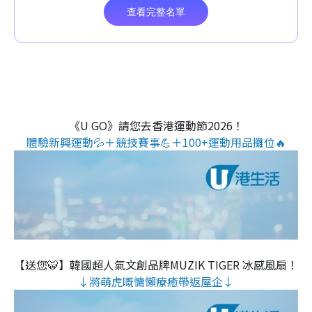
《U GO》請您去香港運動節2026！
體驗新興運動💦＋競技賽事💪＋100+運動用品攤位🔥
【送您🐯】韓國超人氣文創品牌MUZIK TIGER 冰感風扇！
↓將萌虎嘅慵懶療癒帶返屋企↓