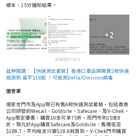
樣本，15分鐘知結果。
+2
點擊圖片放大
延伸閱讀：【快速測試套裝】香港口罩品牌開賣2款快速
檢測劑 最平$18起 ！可檢測Delta/Omicron病毒
億世家
億家世門市及App現已有售6款快速測試套裝，包括香港
公司研發的Wesail、Goldsite、Safecare、及V-Chek。
App限定優惠，購買10支可享75折，而門市則10支8
折。現凡於App購買Safecare及Goldsite，售價低至
$186.7，平均每支只需$18.6就買到。V-Chek門市購買