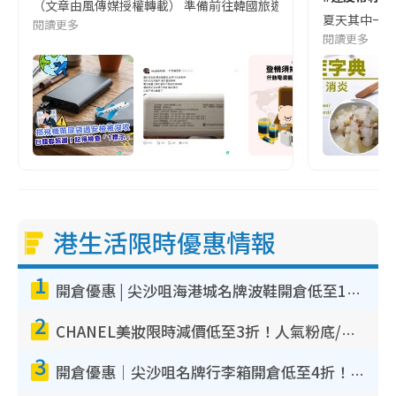
（文章由風傳媒授權轉載） 準備前往韓國旅遊的民眾，近期要特別留
夏天其中一種時
閱讀更多
閱讀更多
港生活限時優惠情報
1
開倉優惠 | 尖沙咀海港城名牌波鞋開倉低至1折！On鞋$899起／Joy&Peace鞋履$98起
2
CHANEL美妝限時減價低至3折！人氣粉底/唇膏/精華液低至$275！COCO香水都有平
3
開倉優惠｜尖沙咀名牌行李箱開倉低至4折！一連5日 American Tourister/ace./Hallmark $200起！