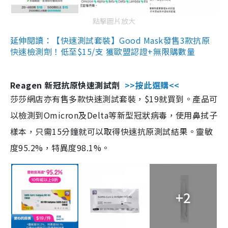
點擊圖片放大
延伸閱讀：【快速測試套裝】Good Mask發售3款抗原
快速檢測劑！低至$15/支 獲歐盟認證+無限購數量
Reagen 新冠抗原快速測試劑
>>按此選購<<
莎莎網店亦有售多款快速測試套裝，$19就買到。產品可
以檢測到Omicron及Delta等新型冠狀病毒，使用鼻拭子
樣本，只需15分鐘就可以取得快速抗原測試結果。靈敏
度95.2%，特異度98.1%。
+2