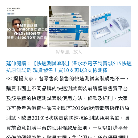
點擊圖片放大
延伸閱讀：【快速測試套裝】深水埗電子特賣城$15快速
抗原測試劑 現貨發售！買10支再送3支檢測棒
<< 提提大家，各零售商發售的快速測試套裝規格不一，
購買市面上不同品牌的快速測試套裝前請留意售賣平台
及該品牌的快速測試套裝使用方法、條款及細則，大家
亦可參考香港衞生署表列認可2019冠狀病毒病快速抗原
測試、歐盟2019冠狀病毒病快速抗原測試通用名單，購
買前留意訂購平台的使用條款及細則，一切以訂購平台
公佈的價錢為準。數量有限，售完即止；所有優惠細則