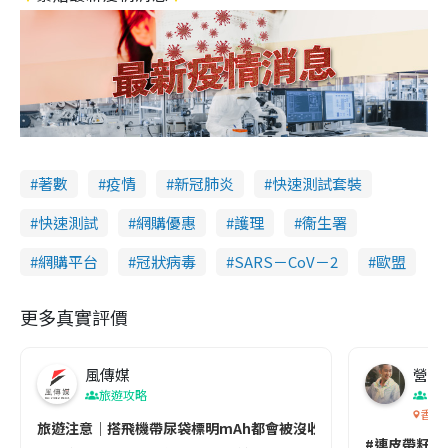
著數
疫情
新冠肺炎
快速測試套裝
快速測試
網購優惠
護理
衞生署
網購平台
冠狀病毒
SARS－CoV－2
歐盟
更多真實評價
風傳媒
營養教
旅遊攻略
生
香港
旅遊注意｜搭飛機帶尿袋標明mAh都會被沒收😱出發前切記檢查「1
#連皮帶籽都