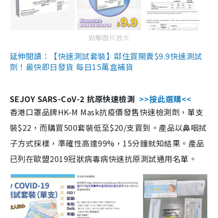
點擊圖片放大
延伸閱讀：【快速測試套裝】鄰住買開賣$9.9快速測試
劑！最快即日發貨 每日15萬盒補貨
SEJOY SARS-CoV-2 抗原快速檢測
>>按此選購<<
香港口罩品牌HK-M Mask抗疫價發售快速檢測劑，單支
裝$22，而購買500套裝低至$20/支買到。產品以鼻咽拭
子方式採樣，準確性高達99%，15分鐘就知結果。產品
已列在歐盟2019冠狀病毒病快速抗原測試通用名單。