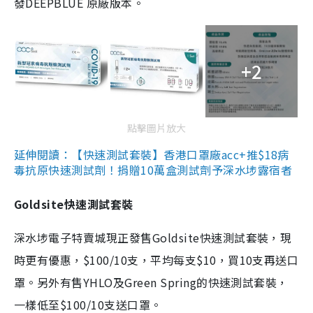
發DEEPBLUE 原廠版本。
+2
點擊圖片放大
延伸閱讀：【快速測試套裝】香港口罩廠acc+推$18病
毒抗原快速測試劑！捐贈10萬盒測試劑予深水埗露宿者
Goldsite快速測試套裝
深水埗電子特賣城現正發售Goldsite快速測試套裝，現
時更有優惠，$100/10支，平均每支$10，買10支再送口
罩。另外有售YHLO及Green Spring的快速測試套裝，
一樣低至$100/10支送口罩。