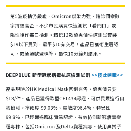
第5波疫情仍嚴峻，Omicron感染力強，確診個案數
字持續高企。不少市民購買快速測試「看門口」或
陽性後作每日檢測。精選13款優惠價快速測試套裝
$19以下買到，最平$10有交易！產品已獲衛生署認
可，或通過歐盟標準，最快10分鐘知結果。
DEEPBLUE 新型冠狀病毒抗原檢測試劑
>>按此選購<<
產品現時於HK Medical Mask官網有售，優惠價只要
$18/件。產品已獲得歐盟CE1434認證，可供民眾進行自
我檢測。準確度 99.03%、靈敏度96.4%、特異性
99.8%，已經通過臨床實驗認證，有效檢測新冠病毒變
種毒株，包括Omicron 及Delta變種病毒。使用鼻拭子