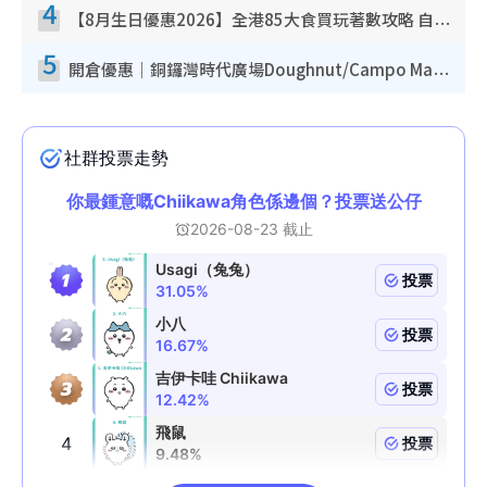
4
【8月生日優惠2026】全港85大食買玩著數攻略 自助餐/火鍋放題同行免費＋誠品/DONKI送現金券
5
開倉優惠｜銅鑼灣時代廣場Doughnut/Campo Marzio開倉低至1折！背囊、書包、手袋劈價$200起