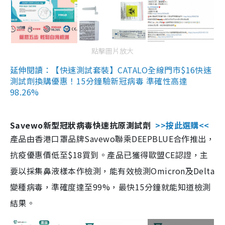
點擊圖片放大
延伸閱讀：【快速測試套裝】CATALO全線門市$16快速
測試劑換購優惠！15分鐘驗新冠病毒 準確性高達
98.26%
Savewo新型冠狀病毒快速抗原測試劑
>>按此選購<<
產品由香港口罩品牌Savewo聯乘DEEPBLUE合作推出，
抗疫優惠價低至$18買到。產品已獲得歐盟CE認證，主
要以採集鼻液樣本作檢測，能有效檢測Omicron及Delta
變種病毒，準確度達至99%，最快15分鐘就能知道檢測
結果。