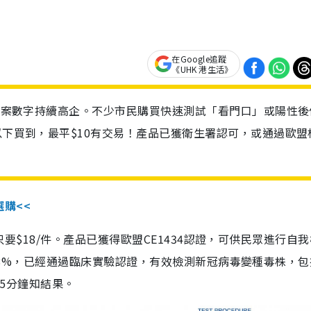
在Google追蹤
《UHK 港生活》
診個案數字持續高企。不少市民購買快速測試「看門口」或陽性後
以下買到，最平$10有交易！產品已獲衛生署認可，或通過歐盟
選購<<
惠價只要$18/件。產品已獲得歐盟CE1434認證，可供民眾進行自
性99.8%，已經通過臨床實驗認證，有效檢測新冠病毒變種毒株，
，15分鐘知結果。