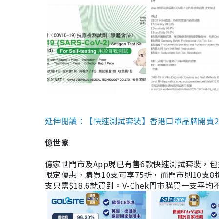
延伸閱讀：【快速測試套裝】香港口罩品牌開賣2款快速
億世家
億家世門市及App現已有售6款快速測試套裝，包括香港公司
限定優惠，購買10支可享75折，而門市則10支8折。現
支只需$18.6就買到。V-Chek門市購買一支平