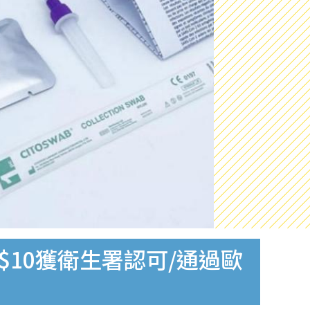
$10獲衛生署認可/通過歐