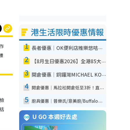
港生活限時優惠情報
1
作
長者優惠｜OK便利店推樂悠咭優惠！買麵包/牛奶/保健品拍卡即減
標
2
【8月生日優惠2026】全港85大食買玩著數攻略 自助餐/火鍋放題同行免費＋誠品/DONKI送現金券
3
開倉優惠｜銅鑼灣MICHAEL KORS開倉低至17折！直擊$500起買手袋/銀包/鞋款 必買經典Jet Set系列
4
開倉優惠｜馬拉松開倉低至3折！直擊$99起買adidas／New Balance／Puma鞋款 STANLEY保溫杯劈價至$119起
5
我檢
廚具優惠｜普樂氏/意美廚/Buffalo廚具低至3折！$89起買煎鍋／炒鑊／個人鍋 同場小家電激減至$99起
包括
U GO 本週好去處