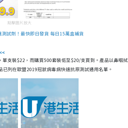
點擊圖片放大
速測試劑！最快即日發貨 每日15萬盒補貨
<<
，單支裝$22，而購買500套裝低至$20/支買到。產品以鼻咽
品已列在歐盟2019冠狀病毒病快速抗原測試通用名單。