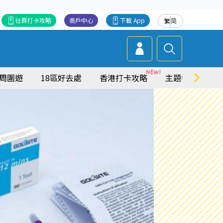
社群打卡攻略
商戶中心
下載 App
繁
简
周圍遊
18區好去處
香港打卡攻略
主題特集