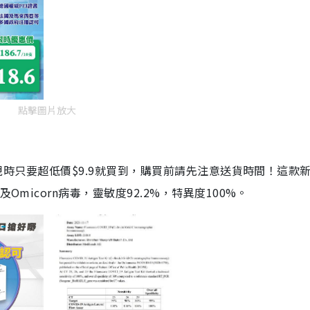
點擊圖片放大
劑，現時只要超低價$9.9就買到，購買前請先注意送貨時間！這款
Omicorn病毒，靈敏度92.2%，特異度100%。