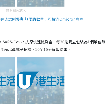
點擊圖片放大
測試劑優惠 無限購數量！可檢測Omicron病毒
are SARS-Cov-2 抗原快速檢測盒，每20劑獨立包裝為1個單位
5。產品以鼻拭子採樣，10至15分鐘知結果。