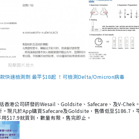
點擊圖片放大
檢測劑 最平$18起 ！可檢測Delta/Omicron病毒
研發的Wesail、Goldsite、Safecare、及V-Chek。
凡於App購買Safecare及Goldsite，售價低至$186.7
均不用$17.9就買到，數量有限，售完即止。