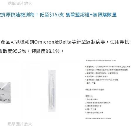
點擊圖片放大
3款抗原快速檢測劑！低至$15/支 獲歐盟認證+無限購數量
品可以檢測到Omicron及Delta等新型冠狀病毒，使用鼻拭
度95.2%，特異度98.1%。
點擊圖片放大