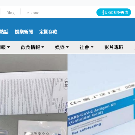
Blog
e-zone
U GO搵好去處
熱話
娛樂新聞
定期存款
情報
飲食情報
娛樂
社會
影片專區