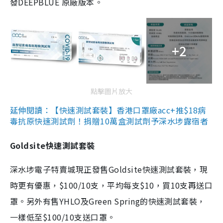
發DEEPBLUE 原廠版本。
+2
點擊圖片放大
延伸閱讀：【快速測試套裝】香港口罩廠acc+推$18病
毒抗原快速測試劑！捐贈10萬盒測試劑予深水埗露宿者
Goldsite快速測試套裝
深水埗電子特賣城現正發售Goldsite快速測試套裝，現
時更有優惠，$100/10支，平均每支$10，買10支再送口
罩。另外有售YHLO及Green Spring的快速測試套裝，
一樣低至$100/10支送口罩。