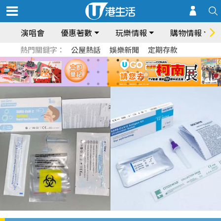
演唱會
優惠著數
玩樂情報
購物情報
熱門關鍵字：
公屋熱話
娛樂新聞
定期存款