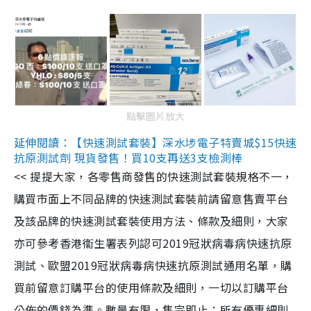
點擊圖片放大
延伸閱讀：【快速測試套裝】深水埗電子特賣城$15快速
抗原測試劑 現貨發售！買10支再送3支檢測棒
<< 提提大家，各零售商發售的快速測試套裝規格不一，
購買市面上不同品牌的快速測試套裝前請留意售賣平台
及該品牌的快速測試套裝使用方法、條款及細則，大家
亦可參考香港衞生署表列認可2019冠狀病毒病快速抗原
測試、歐盟2019冠狀病毒病快速抗原測試通用名單，購
買前留意訂購平台的使用條款及細則，一切以訂購平台
公佈的價錢為準。數量有限，售完即止；所有優惠細則