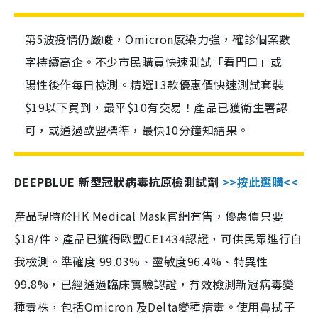
第5波疫情仍嚴峻，Omicron感染力強，確診個案數
字持續高企。不少市民購買快速測試「看門口」或
陽性後作每日檢測。精選13款優惠價快速測試套裝
$19以下買到，最平$10有交易！產品已獲衛生署認
可，或通過歐盟標準，最快10分鐘知結果。
DEEPBLUE 新型冠狀病毒抗原檢測試劑
>>按此選購<<
產品現時於HK Medical Mask官網有售，優惠價只要
$18/件。產品已獲得歐盟CE1434認證，可供民眾進行自
我檢測。準確度 99.03%、靈敏度96.4%、特異性
99.8%，已經通過臨床實驗認證，有效檢測新冠病毒變
種毒株，包括Omicron 及Delta變種病毒。使用鼻拭子