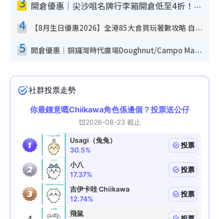
3
開倉優惠｜尖沙咀名牌行李箱開倉低至4折！一連5日 American Tourister/ace./Hallmark $200起！
4
【8月生日優惠2026】全港85大食買玩著數攻略 自助餐/火鍋放題同行免費＋誠品/DONKI送現金券
5
開倉優惠｜銅鑼灣時代廣場Doughnut/Campo Marzio開倉低至1折！背囊、書包、手袋劈價$200起