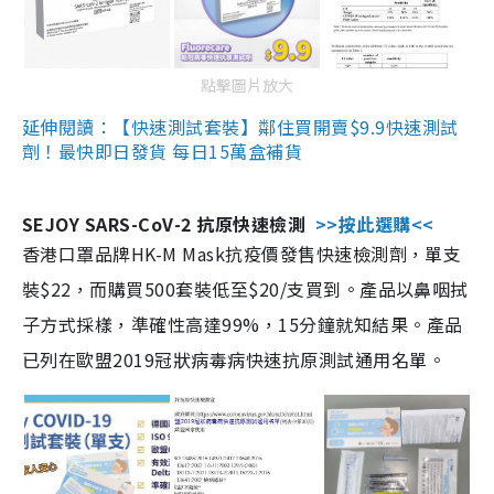
點擊圖片放大
延伸閱讀：【快速測試套裝】鄰住買開賣$9.9快速測試
劑！最快即日發貨 每日15萬盒補貨
SEJOY SARS-CoV-2 抗原快速檢測
>>按此選購<<
香港口罩品牌HK-M Mask抗疫價發售快速檢測劑，單支
裝$22，而購買500套裝低至$20/支買到。產品以鼻咽拭
子方式採樣，準確性高達99%，15分鐘就知結果。產品
已列在歐盟2019冠狀病毒病快速抗原測試通用名單。