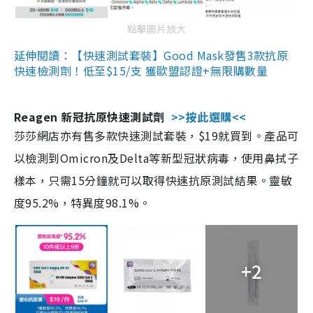
點擊圖片放大
延伸閱讀：【快速測試套裝】Good Mask發售3款抗原
快速檢測劑！低至$15/支 獲歐盟認證+無限購數量
Reagen 新冠抗原快速測試劑
>>按此選購<<
莎莎網店亦有售多款快速測試套裝，$19就買到。產品可
以檢測到Omicron及Delta等新型冠狀病毒，使用鼻拭子
樣本，只需15分鐘就可以取得快速抗原測試結果。靈敏
度95.2%，特異度98.1%。
+2