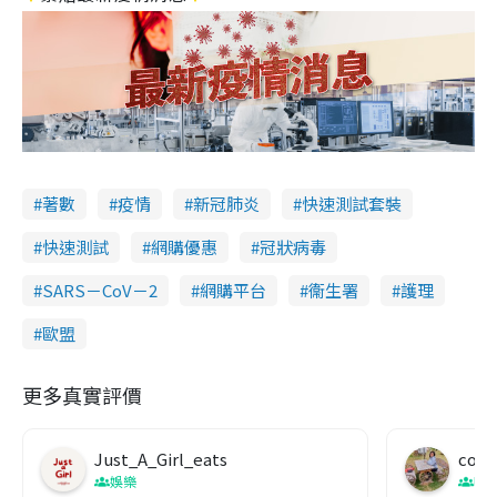
著數
疫情
新冠肺炎
快速測試套裝
快速測試
網購優惠
冠狀病毒
SARS－CoV－2
網購平台
衞生署
護理
歐盟
更多真實評價
Just_A_Girl_eats
co c
娛樂
吹