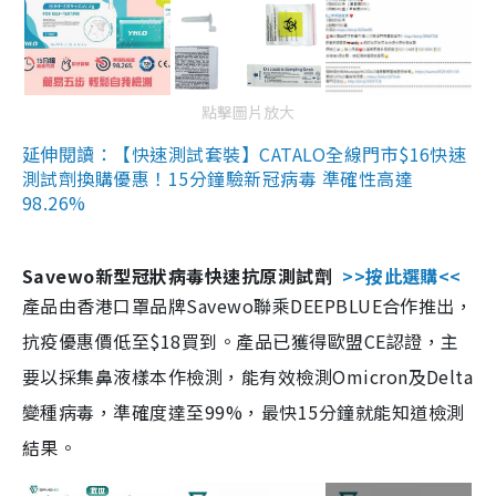
點擊圖片放大
延伸閱讀：【快速測試套裝】CATALO全線門市$16快速
測試劑換購優惠！15分鐘驗新冠病毒 準確性高達
98.26%
Savewo新型冠狀病毒快速抗原測試劑
>>按此選購<<
產品由香港口罩品牌Savewo聯乘DEEPBLUE合作推出，
抗疫優惠價低至$18買到。產品已獲得歐盟CE認證，主
要以採集鼻液樣本作檢測，能有效檢測Omicron及Delta
變種病毒，準確度達至99%，最快15分鐘就能知道檢測
結果。