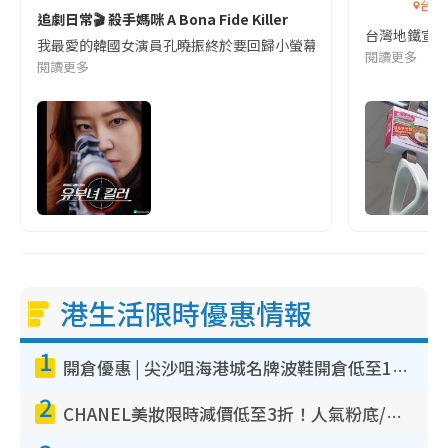
台灣
追劇日常🎬 殺手媽咪 A Bona Fide Killer
台灣地鐵宣
我最愛的韓國女演員孔曉振終於要回歸小螢幕啦!這次的劇本改編自同名
閱讀更多
閱讀更多
港生活限時優惠情報
1
開倉優惠 | 尖沙咀海港城名牌波鞋開倉低至1折！On鞋$899起／Joy&Peace鞋履$98起
2
CHANEL美妝限時減價低至3折！人氣粉底/唇膏/精華液低至$275！COCO香水都有平