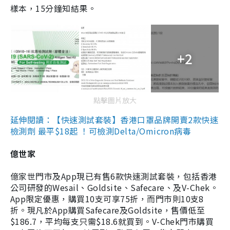
樣本，15分鐘知結果。
+2
點擊圖片放大
延伸閱讀：【快速測試套裝】香港口罩品牌開賣2款快速
檢測劑 最平$18起 ！可檢測Delta/Omicron病毒
億世家
億家世門市及App現已有售6款快速測試套裝，包括香港
公司研發的Wesail、Goldsite、Safecare、及V-Chek。
App限定優惠，購買10支可享75折，而門市則10支8
折。現凡於App購買Safecare及Goldsite，售價低至
$186.7，平均每支只需$18.6就買到。V-Chek門市購買