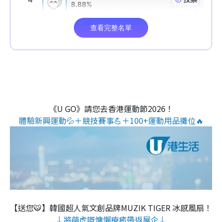
《U GO》請您去香港運動節2026！
體驗新興運動💦＋競技賽事💪＋100+運動用品攤位🔥
【送您🐯】韓國超人氣文創品牌MUZIK TIGER 冰感風扇！
↓將萌虎嘅慵懶療癒帶返屋企↓