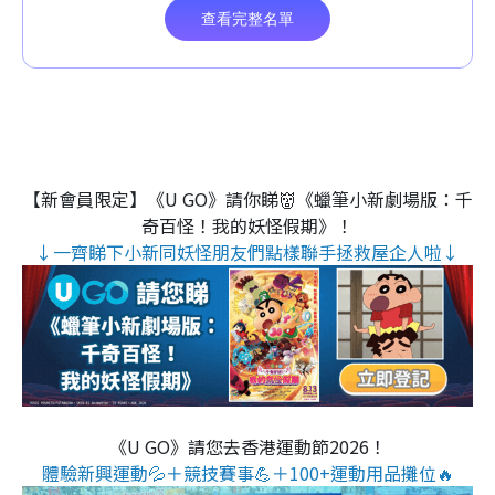
【新會員限定】《U GO》請你睇👹《蠟筆小新劇場版：千
奇百怪！我的妖怪假期》！
↓一齊睇下小新同妖怪朋友們點樣聯手拯救屋企人啦↓
《U GO》請您去香港運動節2026！
體驗新興運動💦＋競技賽事💪＋100+運動用品攤位🔥