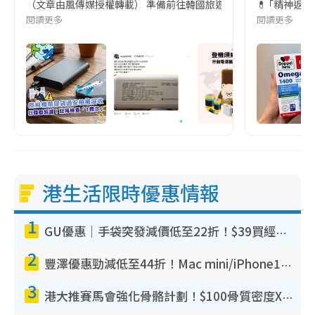
（文章由風傳媒授權轉載） 準備前往韓國旅遊的民眾，近期要特別留
💊 ｢精神返
閱讀更多
閱讀更多
港生活限時優惠情報
1
GU優惠｜手袋突發減價低至22折！$39買經典波士頓包/餃子袋！飾物同步減價$29起！
2
豐澤優惠勁減低至44折！Mac mini/iPhone17Pro大減價！廚房家電$220起
3
港大推賽馬會強化骨骼計劃！$100骨質密度X光檢查 完成免費運動訓練送超市禮券！附參加資格