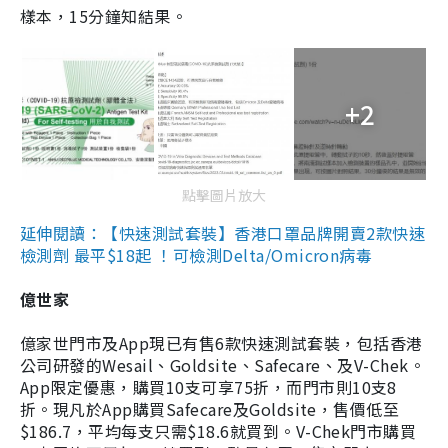
樣本，15分鐘知結果。
+2
點擊圖片放大
延伸閱讀：【快速測試套裝】香港口罩品牌開賣2款快速
檢測劑 最平$18起 ！可檢測Delta/Omicron病毒
億世家
億家世門市及App現已有售6款快速測試套裝，包括香港
公司研發的Wesail、Goldsite、Safecare、及V-Chek。
App限定優惠，購買10支可享75折，而門市則10支8
折。現凡於App購買Safecare及Goldsite，售價低至
$186.7，平均每支只需$18.6就買到。V-Chek門市購買