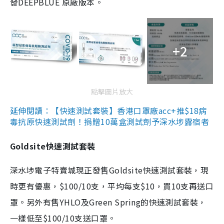
發DEEPBLUE 原廠版本。
+2
點擊圖片放大
延伸閱讀：【快速測試套裝】香港口罩廠acc+推$18病
毒抗原快速測試劑！捐贈10萬盒測試劑予深水埗露宿者
Goldsite快速測試套裝
深水埗電子特賣城現正發售Goldsite快速測試套裝，現
時更有優惠，$100/10支，平均每支$10，買10支再送口
罩。另外有售YHLO及Green Spring的快速測試套裝，
一樣低至$100/10支送口罩。