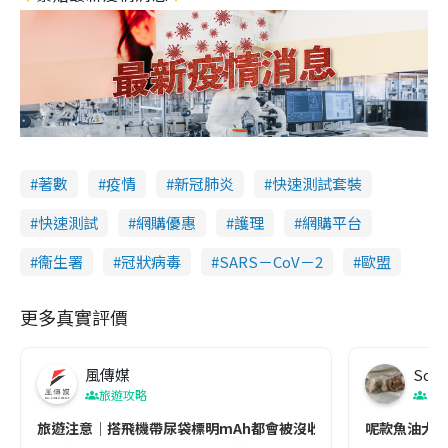
著數
疫情
新冠肺炎
快速測試套裝
快速測試
網購優惠
護理
網購平台
衞生署
冠狀病毒
SARS－CoV－2
歐盟
更多真實評價
風傳媒
Soul
旅遊攻略
生
旅遊注意｜搭飛機帶尿袋標明mAh都會被沒收😱出發前切記檢查「1
呢款魚油大家