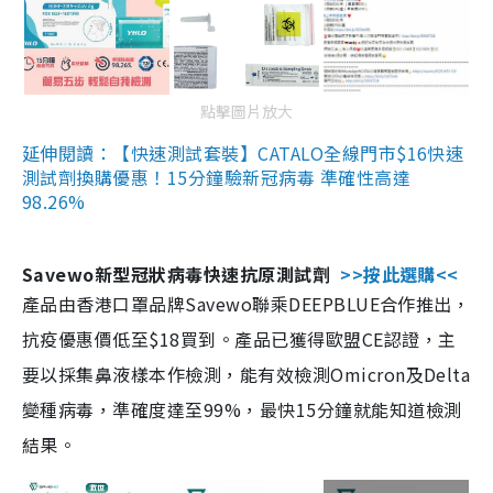
點擊圖片放大
延伸閱讀：【快速測試套裝】CATALO全線門市$16快速
測試劑換購優惠！15分鐘驗新冠病毒 準確性高達
98.26%
Savewo新型冠狀病毒快速抗原測試劑
>>按此選購<<
產品由香港口罩品牌Savewo聯乘DEEPBLUE合作推出，
抗疫優惠價低至$18買到。產品已獲得歐盟CE認證，主
要以採集鼻液樣本作檢測，能有效檢測Omicron及Delta
變種病毒，準確度達至99%，最快15分鐘就能知道檢測
結果。