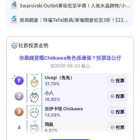
4
Swarovski Outlet專區低至半價！人氣水晶飾物/小擺設$138起！迪士尼款/水晶高跟鞋都有平
5
廚具開倉｜特福Tefal廚具/家電開倉低至3折！$220起買平底鍋/炒鑊/湯煲！電飯煲/吸塵機/燙斗$418起