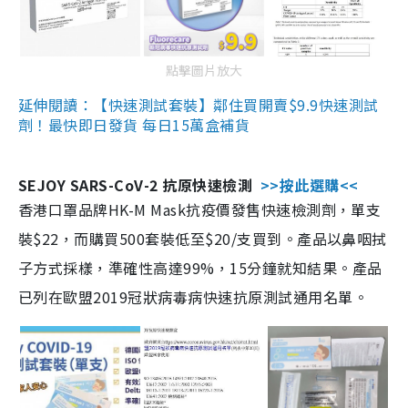
點擊圖片放大
延伸閱讀：【快速測試套裝】鄰住買開賣$9.9快速測試
劑！最快即日發貨 每日15萬盒補貨
SEJOY SARS-CoV-2 抗原快速檢測
>>按此選購<<
香港口罩品牌HK-M Mask抗疫價發售快速檢測劑，單支
裝$22，而購買500套裝低至$20/支買到。產品以鼻咽拭
子方式採樣，準確性高達99%，15分鐘就知結果。產品
已列在歐盟2019冠狀病毒病快速抗原測試通用名單。