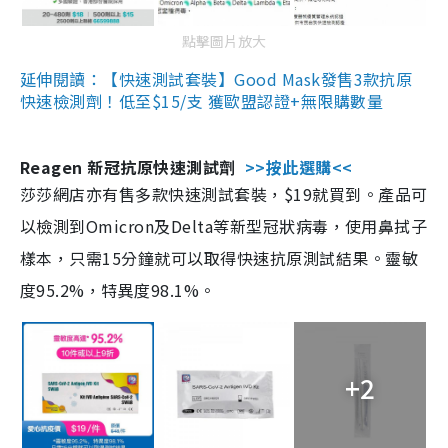
點擊圖片放大
延伸閱讀：【快速測試套裝】Good Mask發售3款抗原
快速檢測劑！低至$15/支 獲歐盟認證+無限購數量
Reagen 新冠抗原快速測試劑
>>按此選購<<
莎莎網店亦有售多款快速測試套裝，$19就買到。產品可
以檢測到Omicron及Delta等新型冠狀病毒，使用鼻拭子
樣本，只需15分鐘就可以取得快速抗原測試結果。靈敏
度95.2%，特異度98.1%。
+2