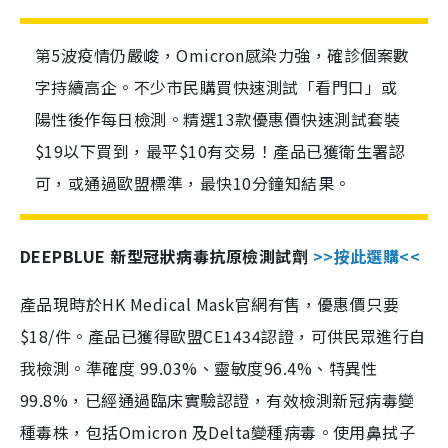
第5波疫情仍嚴峻，Omicron感染力強，確診個案數
字持續高企。不少市民購買快速測試「看門口」或
陽性後作每日檢測。精選13款優惠價快速測試套裝
$19以下買到，最平$10有交易！產品已獲衛生署認
可，或通過歐盟標準，最快10分鐘知結果。
DEEPBLUE 新型冠狀病毒抗原檢測試劑
>>按此選購<<
產品現時於HK Medical Mask官網有售，優惠價只要
$18/件。產品已獲得歐盟CE1434認證，可供民眾進行自
我檢測。準確度 99.03%、靈敏度96.4%、特異性
99.8%，已經通過臨床實驗認證，有效檢測新冠病毒變
種毒株，包括Omicron 及Delta變種病毒。使用鼻拭子