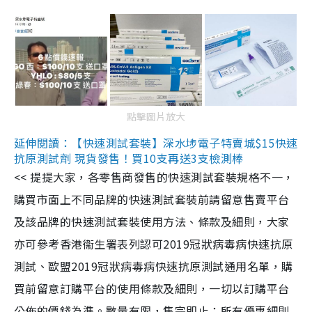
點擊圖片放大
延伸閱讀：【快速測試套裝】深水埗電子特賣城$15快速
抗原測試劑 現貨發售！買10支再送3支檢測棒
<< 提提大家，各零售商發售的快速測試套裝規格不一，
購買市面上不同品牌的快速測試套裝前請留意售賣平台
及該品牌的快速測試套裝使用方法、條款及細則，大家
亦可參考香港衞生署表列認可2019冠狀病毒病快速抗原
測試、歐盟2019冠狀病毒病快速抗原測試通用名單，購
買前留意訂購平台的使用條款及細則，一切以訂購平台
公佈的價錢為準。數量有限，售完即止；所有優惠細則