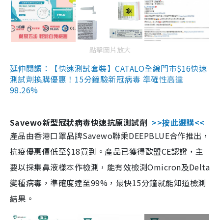
點擊圖片放大
延伸閱讀：【快速測試套裝】CATALO全線門市$16快速
測試劑換購優惠！15分鐘驗新冠病毒 準確性高達
98.26%
Savewo新型冠狀病毒快速抗原測試劑
>>按此選購<<
產品由香港口罩品牌Savewo聯乘DEEPBLUE合作推出，
抗疫優惠價低至$18買到。產品已獲得歐盟CE認證，主
要以採集鼻液樣本作檢測，能有效檢測Omicron及Delta
變種病毒，準確度達至99%，最快15分鐘就能知道檢測
結果。