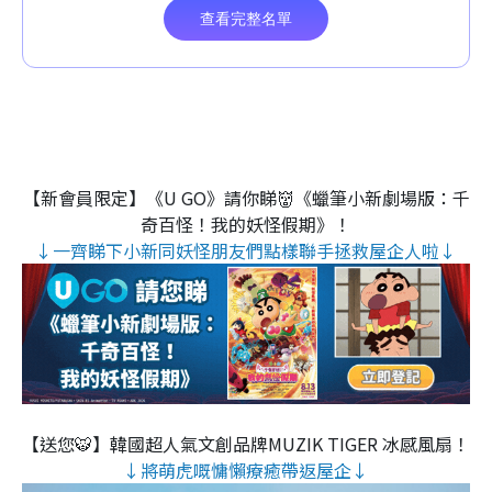
【新會員限定】《U GO》請你睇👹《蠟筆小新劇場版：千
奇百怪！我的妖怪假期》！
↓一齊睇下小新同妖怪朋友們點樣聯手拯救屋企人啦↓
【送您🐯】韓國超人氣文創品牌MUZIK TIGER 冰感風扇！
↓將萌虎嘅慵懶療癒帶返屋企↓