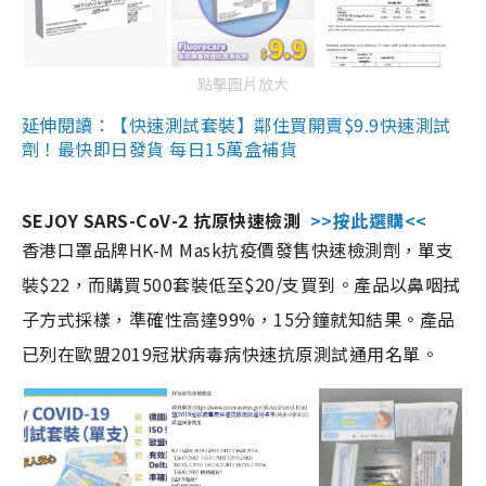
點擊圖片放大
延伸閱讀：【快速測試套裝】鄰住買開賣$9.9快速測試
劑！最快即日發貨 每日15萬盒補貨
SEJOY SARS-CoV-2 抗原快速檢測
>>按此選購<<
香港口罩品牌HK-M Mask抗疫價發售快速檢測劑，單支
裝$22，而購買500套裝低至$20/支買到。產品以鼻咽拭
子方式採樣，準確性高達99%，15分鐘就知結果。產品
已列在歐盟2019冠狀病毒病快速抗原測試通用名單。