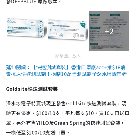
發DEEPBLUE 原廠版本。
+2
點擊圖片放大
延伸閱讀：【快速測試套裝】香港口罩廠acc+推$18病
毒抗原快速測試劑！捐贈10萬盒測試劑予深水埗露宿者
Goldsite快速測試套裝
深水埗電子特賣城現正發售Goldsite快速測試套裝，現
時更有優惠，$100/10支，平均每支$10，買10支再送口
罩。另外有售YHLO及Green Spring的快速測試套裝，
一樣低至$100/10支送口罩。