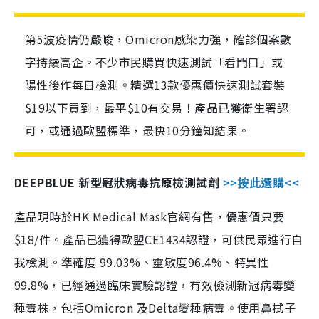
第5波疫情仍嚴峻，Omicron感染力強，確診個案數
字持續高企。不少市民購買快速測試「看門口」或
陽性後作每日檢測。精選13款優惠價快速測試套裝
$19以下買到，最平$10有交易！產品已獲衛生署認
可，或通過歐盟標準，最快10分鐘知結果。
DEEPBLUE 新型冠狀病毒抗原檢測試劑
>>按此選購<<
產品現時於HK Medical Mask官網有售，優惠價只要
$18/件。產品已獲得歐盟CE1434認證，可供民眾進行自
我檢測。準確度 99.03%、靈敏度96.4%、特異性
99.8%，已經通過臨床實驗認證，有效檢測新冠病毒變
種毒株，包括Omicron 及Delta變種病毒。使用鼻拭子