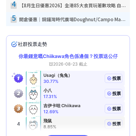
4
【8月生日優惠2026】全港85大食買玩著數攻略 自助餐/火鍋放題同行免費＋誠品/DONKI送現金券
5
開倉優惠｜銅鑼灣時代廣場Doughnut/Campo Marzio開倉低至1折！背囊、書包、手袋劈價$200起