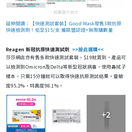
點擊圖片放大
延伸閱讀：【快速測試套裝】Good Mask發售3款抗原
快速檢測劑！低至$15/支 獲歐盟認證+無限購數量
Reagen 新冠抗原快速測試劑
>>按此選購<<
莎莎網店亦有售多款快速測試套裝，$19就買到。產品可
以檢測到Omicron及Delta等新型冠狀病毒，使用鼻拭子
樣本，只需15分鐘就可以取得快速抗原測試結果。靈敏
度95.2%，特異度98.1%。
+2