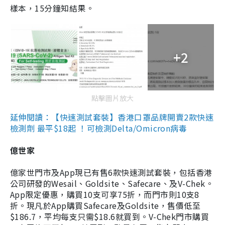
樣本，15分鐘知結果。
+2
點擊圖片放大
延伸閱讀：【快速測試套裝】香港口罩品牌開賣2款快速
檢測劑 最平$18起 ！可檢測Delta/Omicron病毒
億世家
億家世門市及App現已有售6款快速測試套裝，包括香港
公司研發的Wesail、Goldsite、Safecare、及V-Chek。
App限定優惠，購買10支可享75折，而門市則10支8
折。現凡於App購買Safecare及Goldsite，售價低至
$186.7，平均每支只需$18.6就買到。V-Chek門市購買