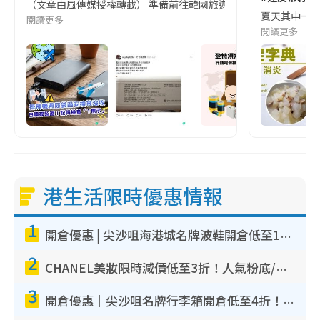
（文章由風傳媒授權轉載） 準備前往韓國旅遊的民眾，近期要特別留
夏天其中一種時
閱讀更多
閱讀更多
港生活限時優惠情報
1
開倉優惠 | 尖沙咀海港城名牌波鞋開倉低至1折！On鞋$899起／Joy&Peace鞋履$98起
2
CHANEL美妝限時減價低至3折！人氣粉底/唇膏/精華液低至$275！COCO香水都有平
3
開倉優惠｜尖沙咀名牌行李箱開倉低至4折！一連5日 American Tourister/ace./Hallmark $200起！