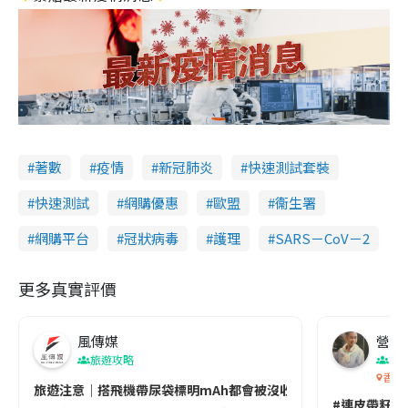
著數
疫情
新冠肺炎
快速測試套裝
快速測試
網購優惠
歐盟
衞生署
網購平台
冠狀病毒
護理
SARS－CoV－2
更多真實評價
風傳媒
營養教
旅遊攻略
生
香港
旅遊注意｜搭飛機帶尿袋標明mAh都會被沒收😱出發前切記檢查「1
#連皮帶籽都