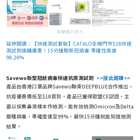
點擊圖片放大
延伸閱讀：【快速測試套裝】CATALO全線門市$16快速
測試劑換購優惠！15分鐘驗新冠病毒 準確性高達
98.26%
Savewo新型冠狀病毒快速抗原測試劑
>>按此選購<<
產品由香港口罩品牌Savewo聯乘DEEPBLUE合作推出，
抗疫優惠價低至$18買到。產品已獲得歐盟CE認證，主
要以採集鼻液樣本作檢測，能有效檢測Omicron及Delta
變種病毒，準確度達至99%，最快15分鐘就能知道檢測
結果。