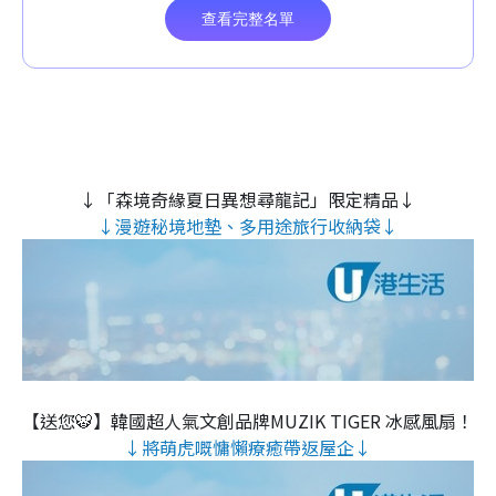
↓「森境奇緣夏日異想尋龍記」限定精品↓
↓漫遊秘境地墊、多用途旅行收納袋↓
【送您🐯】韓國超人氣文創品牌MUZIK TIGER 冰感風扇！
↓將萌虎嘅慵懶療癒帶返屋企↓