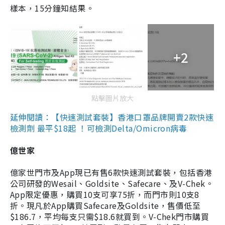
樣本，15分鐘知結果。
+2
點擊圖片放大
延伸閱讀：【快速測試套裝】香港口罩品牌開賣2款快速
檢測劑 最平$18起 ！可檢測Delta/Omicron病毒
億世家
億家世門市及App現已有售6款快速測試套裝，包括香港
公司研發的Wesail、Goldsite、Safecare、及V-Chek。
App限定優惠，購買10支可享75折，而門市則10支8
折。現凡於App購買Safecare及Goldsite，售價低至
$186.7，平均每支只需$18.6就買到。V-Chek門市購買