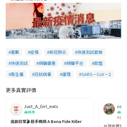
著數
疫情
新冠肺炎
快速測試套裝
快速測試
網購優惠
網購平台
歐盟
衞生署
冠狀病毒
護理
SARS－CoV－2
更多真實評價
Just_A_Girl_eats
co c
娛樂
吹
台灣
追劇日常🎬 殺手媽咪 A Bona Fide Killer
台灣地鐵宣