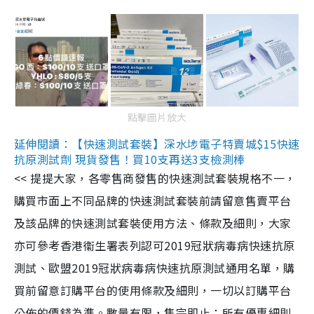
點擊圖片放大
延伸閱讀：【快速測試套裝】深水埗電子特賣城$15快速
抗原測試劑 現貨發售！買10支再送3支檢測棒
<< 提提大家，各零售商發售的快速測試套裝規格不一，
購買市面上不同品牌的快速測試套裝前請留意售賣平台
及該品牌的快速測試套裝使用方法、條款及細則，大家
亦可參考香港衞生署表列認可2019冠狀病毒病快速抗原
測試、歐盟2019冠狀病毒病快速抗原測試通用名單，購
買前留意訂購平台的使用條款及細則，一切以訂購平台
公佈的價錢為準。數量有限，售完即止；所有優惠細則