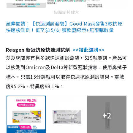
點擊圖片放大
延伸閱讀：【快速測試套裝】Good Mask發售3款抗原
快速檢測劑！低至$15/支 獲歐盟認證+無限購數量
Reagen 新冠抗原快速測試劑
>>按此選購<<
莎莎網店亦有售多款快速測試套裝，$19就買到。產品可
以檢測到Omicron及Delta等新型冠狀病毒，使用鼻拭子
樣本，只需15分鐘就可以取得快速抗原測試結果。靈敏
度95.2%，特異度98.1%。
+2