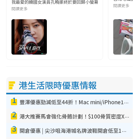
我最愛的韓國女演員孔曉振終於要回歸小螢幕啦!這次的劇本改編自同名
閱讀更多
閱讀更多
港生活限時優惠情報
1
豐澤優惠勁減低至44折！Mac mini/iPhone17Pro大減價！廚房家電$220起
2
港大推賽馬會強化骨骼計劃！$100骨質密度X光檢查 完成免費運動訓練送超市禮券！附參加資格
3
開倉優惠 | 尖沙咀海港城名牌波鞋開倉低至1折！On鞋$899起／Joy&Peace鞋履$98起