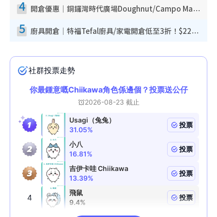
4
開倉優惠｜銅鑼灣時代廣場Doughnut/Campo Marzio開倉低至1折！背囊、書包、手袋劈價$200起
5
廚具開倉｜特福Tefal廚具/家電開倉低至3折！$220起買平底鍋/炒鑊/湯煲！電飯煲/吸塵機/燙斗$418起