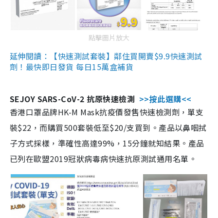
點擊圖片放大
延伸閱讀：【快速測試套裝】鄰住買開賣$9.9快速測試
劑！最快即日發貨 每日15萬盒補貨
SEJOY SARS-CoV-2 抗原快速檢測
>>按此選購<<
香港口罩品牌HK-M Mask抗疫價發售快速檢測劑，單支
裝$22，而購買500套裝低至$20/支買到。產品以鼻咽拭
子方式採樣，準確性高達99%，15分鐘就知結果。產品
已列在歐盟2019冠狀病毒病快速抗原測試通用名單。