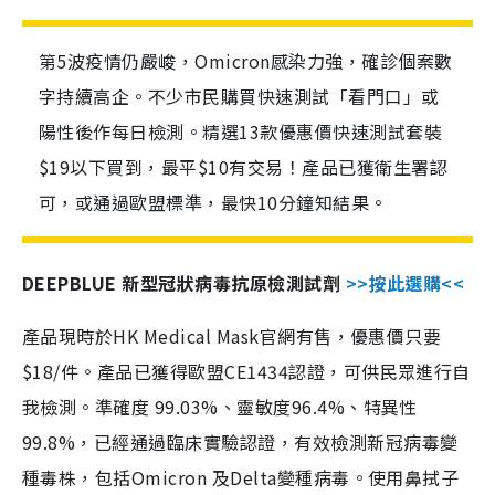
第5波疫情仍嚴峻，Omicron感染力強，確診個案數
字持續高企。不少市民購買快速測試「看門口」或
陽性後作每日檢測。精選13款優惠價快速測試套裝
$19以下買到，最平$10有交易！產品已獲衛生署認
可，或通過歐盟標準，最快10分鐘知結果。
DEEPBLUE 新型冠狀病毒抗原檢測試劑
>>按此選購<<
產品現時於HK Medical Mask官網有售，優惠價只要
$18/件。產品已獲得歐盟CE1434認證，可供民眾進行自
我檢測。準確度 99.03%、靈敏度96.4%、特異性
99.8%，已經通過臨床實驗認證，有效檢測新冠病毒變
種毒株，包括Omicron 及Delta變種病毒。使用鼻拭子