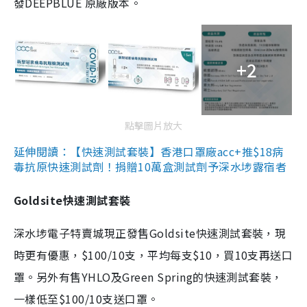
發DEEPBLUE 原廠版本。
+2
點擊圖片放大
延伸閱讀：【快速測試套裝】香港口罩廠acc+推$18病
毒抗原快速測試劑！捐贈10萬盒測試劑予深水埗露宿者
Goldsite快速測試套裝
深水埗電子特賣城現正發售Goldsite快速測試套裝，現
時更有優惠，$100/10支，平均每支$10，買10支再送口
罩。另外有售YHLO及Green Spring的快速測試套裝，
一樣低至$100/10支送口罩。