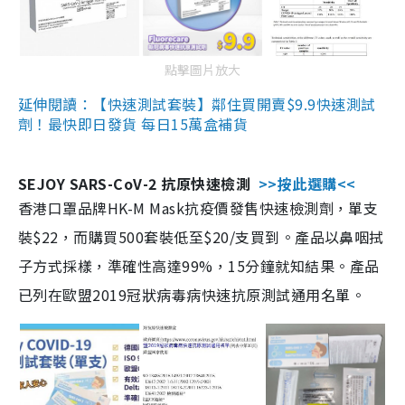
點擊圖片放大
延伸閱讀：【快速測試套裝】鄰住買開賣$9.9快速測試
劑！最快即日發貨 每日15萬盒補貨
SEJOY SARS-CoV-2 抗原快速檢測
>>按此選購<<
香港口罩品牌HK-M Mask抗疫價發售快速檢測劑，單支
裝$22，而購買500套裝低至$20/支買到。產品以鼻咽拭
子方式採樣，準確性高達99%，15分鐘就知結果。產品
已列在歐盟2019冠狀病毒病快速抗原測試通用名單。