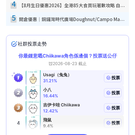
4
【8月生日優惠2026】全港85大食買玩著數攻略 自助餐/火鍋放題同行免費＋誠品/DONKI送現金券
5
開倉優惠｜銅鑼灣時代廣場Doughnut/Campo Marzio開倉低至1折！背囊、書包、手袋劈價$200起