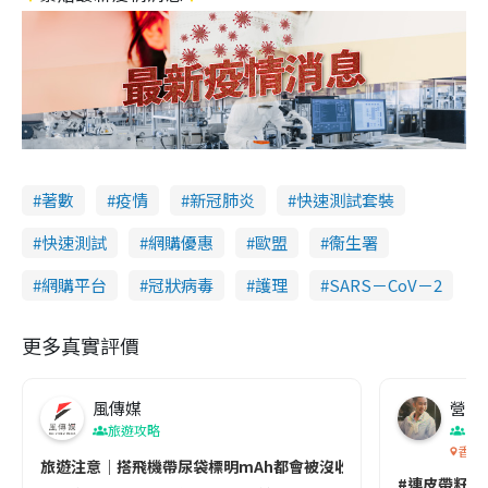
著數
疫情
新冠肺炎
快速測試套裝
快速測試
網購優惠
歐盟
衞生署
網購平台
冠狀病毒
護理
SARS－CoV－2
更多真實評價
風傳媒
營養教
旅遊攻略
生
香港
旅遊注意｜搭飛機帶尿袋標明mAh都會被沒收😱出發前切記檢查「1
#連皮帶籽都