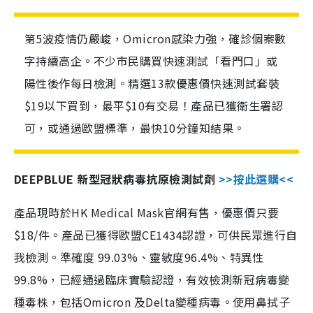
第5波疫情仍嚴峻，Omicron感染力強，確診個案數
字持續高企。不少市民購買快速測試「看門口」或
陽性後作每日檢測。精選13款優惠價快速測試套裝
$19以下買到，最平$10有交易！產品已獲衛生署認
可，或通過歐盟標準，最快10分鐘知結果。
DEEPBLUE 新型冠狀病毒抗原檢測試劑
>>按此選購<<
產品現時於HK Medical Mask官網有售，優惠價只要
$18/件。產品已獲得歐盟CE1434認證，可供民眾進行自
我檢測。準確度 99.03%、靈敏度96.4%、特異性
99.8%，已經通過臨床實驗認證，有效檢測新冠病毒變
種毒株，包括Omicron 及Delta變種病毒。使用鼻拭子