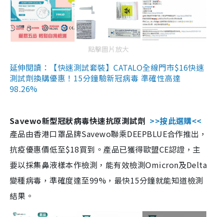
點擊圖片放大
延伸閱讀：【快速測試套裝】CATALO全線門市$16快速
測試劑換購優惠！15分鐘驗新冠病毒 準確性高達
98.26%
Savewo新型冠狀病毒快速抗原測試劑
>>按此選購<<
產品由香港口罩品牌Savewo聯乘DEEPBLUE合作推出，
抗疫優惠價低至$18買到。產品已獲得歐盟CE認證，主
要以採集鼻液樣本作檢測，能有效檢測Omicron及Delta
變種病毒，準確度達至99%，最快15分鐘就能知道檢測
結果。