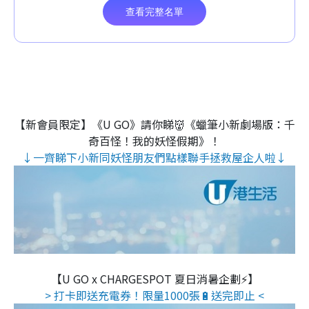
【新會員限定】《U GO》請你睇👹《蠟筆小新劇場版：千
奇百怪！我的妖怪假期》！
↓一齊睇下小新同妖怪朋友們點樣聯手拯救屋企人啦↓
【U GO x CHARGESPOT 夏日消暑企劃⚡】
> 打卡即送充電券！限量1000張🔋送完即止 <