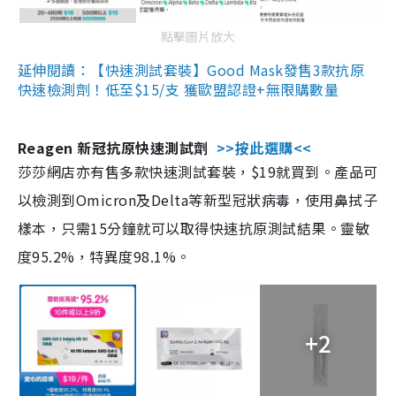
點擊圖片放大
延伸閱讀：【快速測試套裝】Good Mask發售3款抗原
快速檢測劑！低至$15/支 獲歐盟認證+無限購數量
Reagen 新冠抗原快速測試劑
>>按此選購<<
莎莎網店亦有售多款快速測試套裝，$19就買到。產品可
以檢測到Omicron及Delta等新型冠狀病毒，使用鼻拭子
樣本，只需15分鐘就可以取得快速抗原測試結果。靈敏
度95.2%，特異度98.1%。
+2