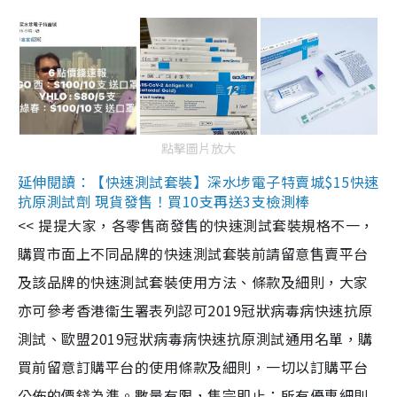
點擊圖片放大
延伸閱讀：【快速測試套裝】深水埗電子特賣城$15快速
抗原測試劑 現貨發售！買10支再送3支檢測棒
<< 提提大家，各零售商發售的快速測試套裝規格不一，
購買市面上不同品牌的快速測試套裝前請留意售賣平台
及該品牌的快速測試套裝使用方法、條款及細則，大家
亦可參考香港衞生署表列認可2019冠狀病毒病快速抗原
測試、歐盟2019冠狀病毒病快速抗原測試通用名單，購
買前留意訂購平台的使用條款及細則，一切以訂購平台
公佈的價錢為準。數量有限，售完即止；所有優惠細則