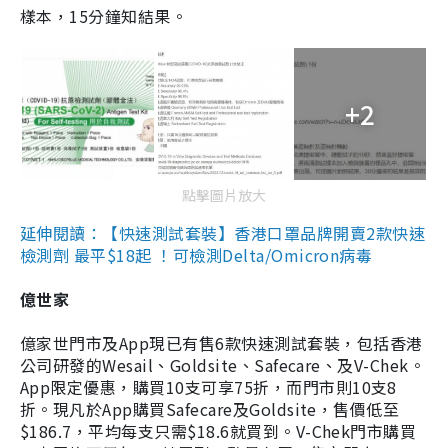
樣本，15分鐘知結果。
+2
點擊圖片放大
延伸閱讀：【快速測試套裝】香港口罩品牌開賣2款快速
檢測劑 最平$18起 ！可檢測Delta/Omicron病毒
億世家
億家世門市及App現已有售6款快速測試套裝，包括香港
公司研發的Wesail、Goldsite、Safecare、及V-Chek。
App限定優惠，購買10支可享75折，而門市則10支8
折。現凡於App購買Safecare及Goldsite，售價低至
$186.7，平均每支只需$18.6就買到。V-Chek門市購買