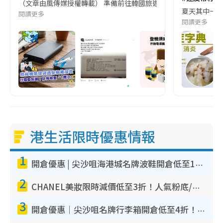
（文章由風傳媒授權轉載） 準備前往韓國旅遊的民眾，近期要特別留
夏天其中一種時
閱讀更多
閱讀更多
港生活限時優惠情報
1
開倉優惠 | 尖沙咀海港城名牌波鞋開倉低至1折！On鞋$899起／Joy&Peace鞋履$98起
2
CHANEL美妝限時減價低至3折！人氣粉底/唇膏/精華液低至$275！COCO香水都有平
3
開倉優惠｜尖沙咀名牌行李箱開倉低至4折！一連5日 American Tourister/ace./Hallmark $200起！