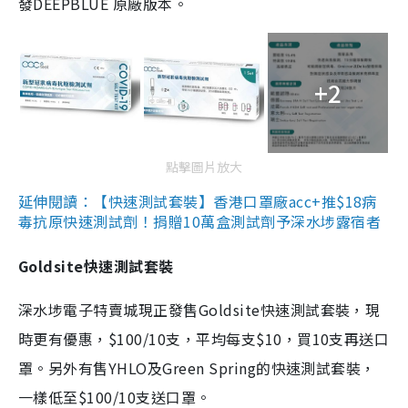
發DEEPBLUE 原廠版本。
+2
點擊圖片放大
延伸閱讀：【快速測試套裝】香港口罩廠acc+推$18病
毒抗原快速測試劑！捐贈10萬盒測試劑予深水埗露宿者
Goldsite快速測試套裝
深水埗電子特賣城現正發售Goldsite快速測試套裝，現
時更有優惠，$100/10支，平均每支$10，買10支再送口
罩。另外有售YHLO及Green Spring的快速測試套裝，
一樣低至$100/10支送口罩。