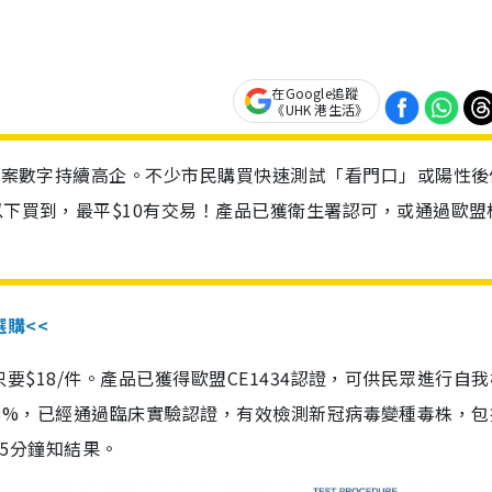
在Google追蹤
《UHK 港生活》
診個案數字持續高企。不少市民購買快速測試「看門口」或陽性後
以下買到，最平$10有交易！產品已獲衛生署認可，或通過歐盟
選購<<
惠價只要$18/件。產品已獲得歐盟CE1434認證，可供民眾進行自
性99.8%，已經通過臨床實驗認證，有效檢測新冠病毒變種毒株，
，15分鐘知結果。