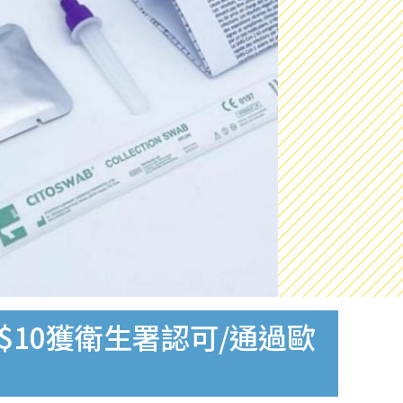
$10獲衛生署認可/通過歐