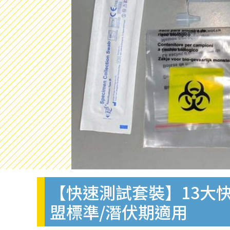
【快速測試套裝】13大快
盟標準/潛伏期適用