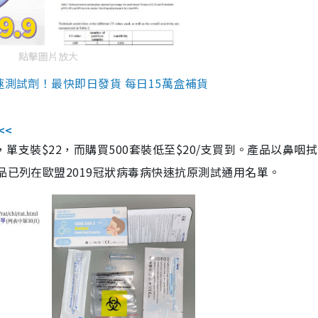
點擊圖片放大
速測試劑！最快即日發貨 每日15萬盒補貨
<<
，單支裝$22，而購買500套裝低至$20/支買到。產品以鼻咽
品已列在歐盟2019冠狀病毒病快速抗原測試通用名單。