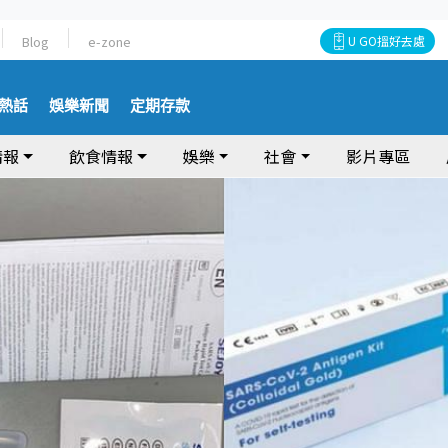
Blog
e-zone
U GO搵好去處
熱話
娛樂新聞
定期存款
情報
飲食情報
娛樂
社會
影片專區