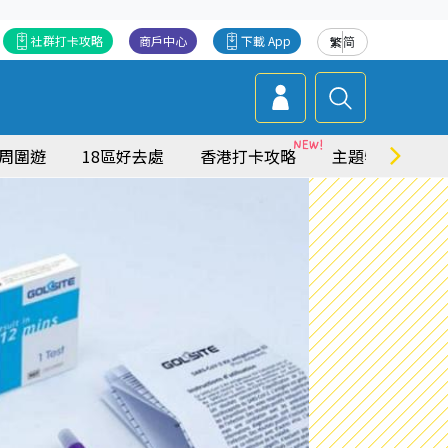
社群打卡攻略
商戶中心
下載 App
繁
简
周圍遊
18區好去處
香港打卡攻略
主題特集