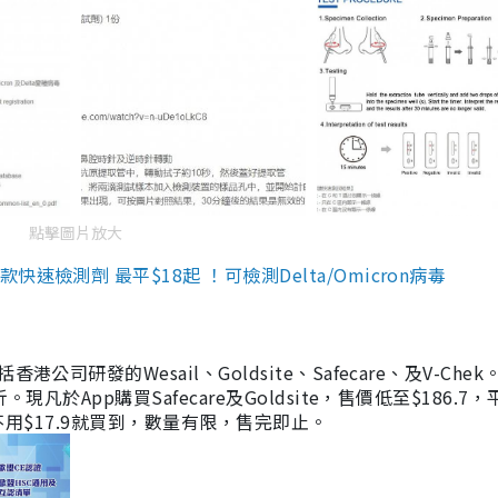
點擊圖片放大
檢測劑 最平$18起 ！可檢測Delta/Omicron病毒
研發的Wesail、Goldsite、Safecare、及V-Chek。
凡於App購買Safecare及Goldsite，售價低至$186.7
均不用$17.9就買到，數量有限，售完即止。