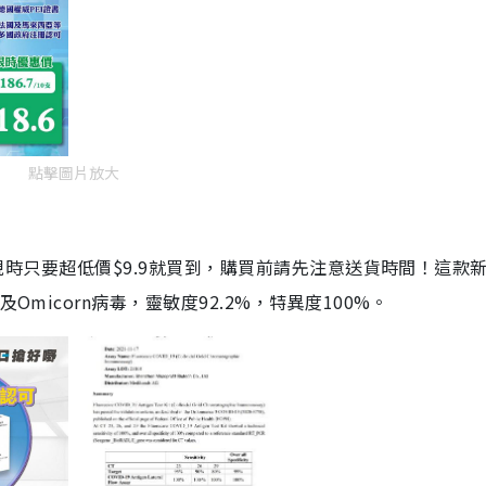
點擊圖片放大
劑，現時只要超低價$9.9就買到，購買前請先注意送貨時間！這款
Omicorn病毒，靈敏度92.2%，特異度100%。