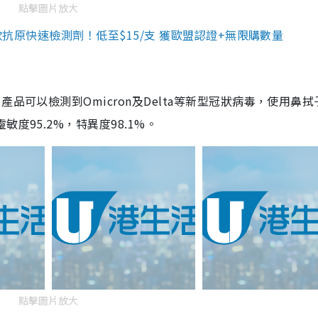
點擊圖片放大
3款抗原快速檢測劑！低至$15/支 獲歐盟認證+無限購數量
品可以檢測到Omicron及Delta等新型冠狀病毒，使用鼻拭
度95.2%，特異度98.1%。
點擊圖片放大