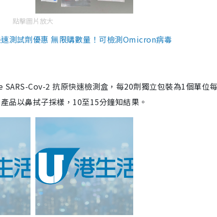
點擊圖片放大
測試劑優惠 無限購數量！可檢測Omicron病毒
are SARS-Cov-2 抗原快速檢測盒，每20劑獨立包裝為1個單位
5。產品以鼻拭子採樣，10至15分鐘知結果。