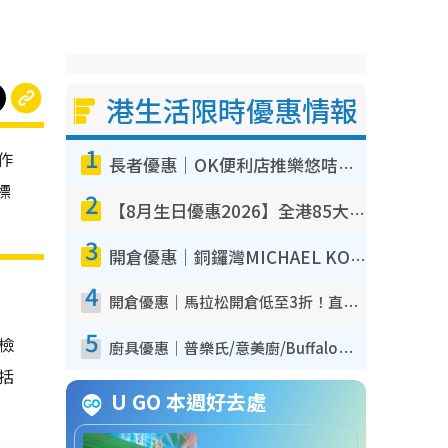
港生活限時優惠情報
1
作
長者優惠｜OK便利店推樂悠咭優惠！買麵包/牛奶/保健品拍卡即減
標
2
【8月生日優惠2026】全港85大食買玩著數攻略 自助餐/火鍋放題同行免費＋誠品/DONKI送現金券
3
開倉優惠｜銅鑼灣MICHAEL KORS開倉低至17折！直擊$500起買手袋/銀包/鞋款 必買經典Jet Set系列
4
開倉優惠｜馬拉松開倉低至3折！直擊$99起買adidas／New Balance／Puma鞋款 STANLEY保溫杯劈價至$119起
5
我檢
廚具優惠｜普樂氏/意美廚/Buffalo廚具低至3折！$89起買煎鍋／炒鑊／個人鍋 同場小家電激減至$99起
包括
U GO 本週好去處