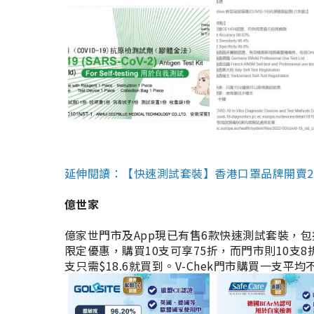
延伸閱讀：【快速測試套裝】香港口罩品牌開賣2款快速
億世家
億家世門市及App現已有售6款快速測試套裝，包括香港公司
限定優惠，購買10支可享75折，而門市則10支8折。現
支只需$18.6就買到。V-Chek門市購買一支平