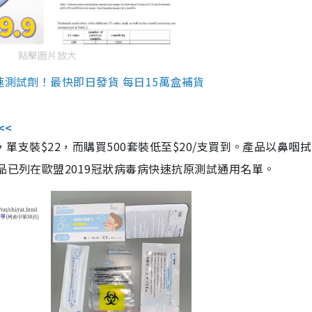
點擊圖片放大
速測試劑！最快即日發貨 每日15萬盒補貨
<<
，單支裝$22，而購買500套裝低至$20/支買到。產品以鼻咽
品已列在歐盟2019冠狀病毒病快速抗原測試通用名單。