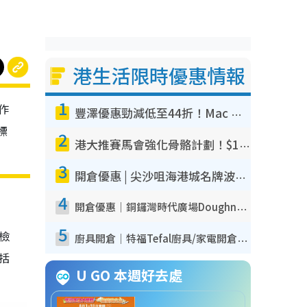
港生活限時優惠情報
1
作
豐澤優惠勁減低至44折！Mac mini/iPhone17Pro大減價！廚房家電$220起
標
2
港大推賽馬會強化骨骼計劃！$100骨質密度X光檢查 完成免費運動訓練送超市禮券！附參加資格
3
開倉優惠 | 尖沙咀海港城名牌波鞋開倉低至1折！On鞋$899起／Joy&Peace鞋履$98起
4
開倉優惠｜銅鑼灣時代廣場Doughnut/Campo Marzio開倉低至1折！背囊、書包、手袋劈價$200起
5
我檢
廚具開倉｜特福Tefal廚具/家電開倉低至3折！$220起買平底鍋/炒鑊/湯煲！電飯煲/吸塵機/燙斗$418起
包括
U GO 本週好去處