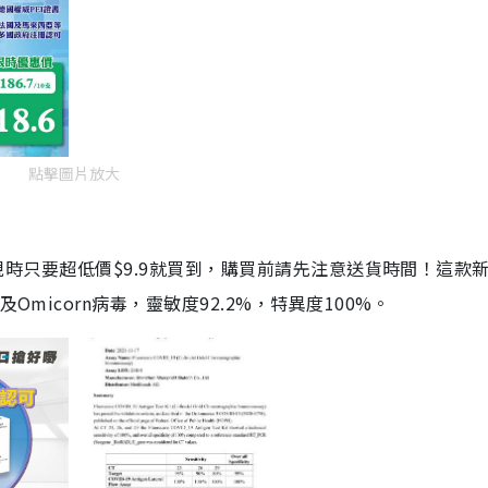
點擊圖片放大
劑，現時只要超低價$9.9就買到，購買前請先注意送貨時間！這款
Omicorn病毒，靈敏度92.2%，特異度100%。