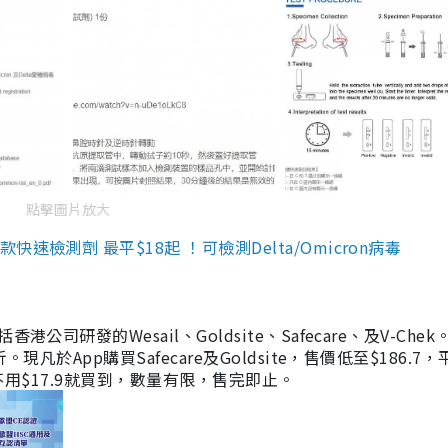
點擊圖片放大
檢測劑 最平$18起 ！可檢測Delta/Omicron病毒
研發的Wesail、Goldsite、Safecare、及V-Chek。
凡於App購買Safecare及Goldsite，售價低至$186.7
均不用$17.9就買到，數量有限，售完即止。