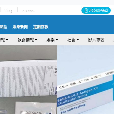
Blog
e-zone
U GO搵好去處
熱話
娛樂新聞
定期存款
情報
飲食情報
娛樂
社會
影片專區