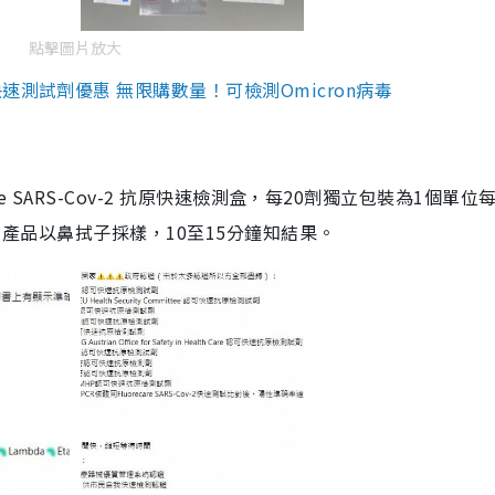
點擊圖片放大
測試劑優惠 無限購數量！可檢測Omicron病毒
are SARS-Cov-2 抗原快速檢測盒，每20劑獨立包裝為1個單位
5。產品以鼻拭子採樣，10至15分鐘知結果。