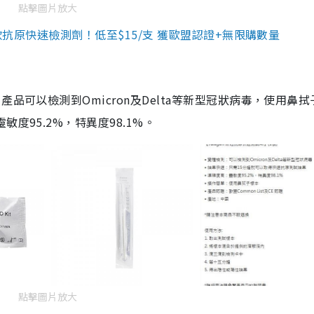
點擊圖片放大
3款抗原快速檢測劑！低至$15/支 獲歐盟認證+無限購數量
品可以檢測到Omicron及Delta等新型冠狀病毒，使用鼻拭
度95.2%，特異度98.1%。
點擊圖片放大