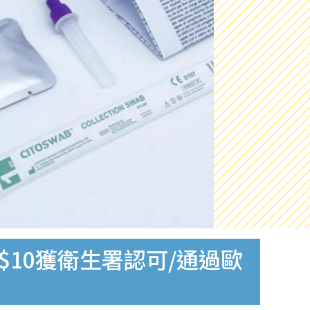
$10獲衛生署認可/通過歐