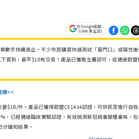
在Google追蹤
《UHK 港生活》
診個案數字持續高企。不少市民購買快速測試「看門口」或陽性後
以下買到，最平$10有交易！產品已獲衛生署認可，或通過歐盟
選購<<
惠價只要$18/件。產品已獲得歐盟CE1434認證，可供民眾進行自
性99.8%，已經通過臨床實驗認證，有效檢測新冠病毒變種毒株，
，15分鐘知結果。