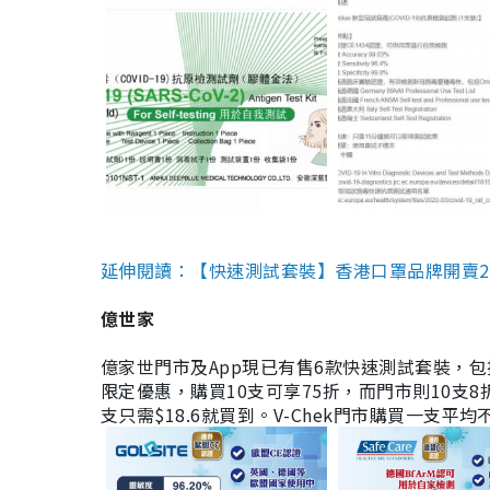
延伸閱讀：【快速測試套裝】香港口罩品牌開賣2款快速
億世家
億家世門市及App現已有售6款快速測試套裝，包括香港公司
限定優惠，購買10支可享75折，而門市則10支8折。現
支只需$18.6就買到。V-Chek門市購買一支平