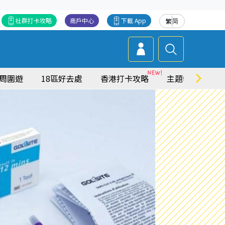
社群打卡攻略
商戶中心
下載 App
繁
简
周圍遊
18區好去處
香港打卡攻略
主題特集