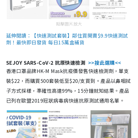
點擊圖片放大
延伸閱讀：【快速測試套裝】鄰住買開賣$9.9快速測試
劑！最快即日發貨 每日15萬盒補貨
SEJOY SARS-CoV-2 抗原快速檢測
>>按此選購<<
香港口罩品牌HK-M Mask抗疫價發售快速檢測劑，單支
裝$22，而購買500套裝低至$20/支買到。產品以鼻咽拭
子方式採樣，準確性高達99%，15分鐘就知結果。產品
已列在歐盟2019冠狀病毒病快速抗原測試通用名單。