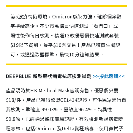
第5波疫情仍嚴峻，Omicron感染力強，確診個案數
字持續高企。不少市民購買快速測試「看門口」或
陽性後作每日檢測。精選13款優惠價快速測試套裝
$19以下買到，最平$10有交易！產品已獲衛生署認
可，或通過歐盟標準，最快10分鐘知結果。
DEEPBLUE 新型冠狀病毒抗原檢測試劑
>>按此選購<<
產品現時於HK Medical Mask官網有售，優惠價只要
$18/件。產品已獲得歐盟CE1434認證，可供民眾進行自
我檢測。準確度 99.03%、靈敏度96.4%、特異性
99.8%，已經通過臨床實驗認證，有效檢測新冠病毒變
種毒株，包括Omicron 及Delta變種病毒。使用鼻拭子