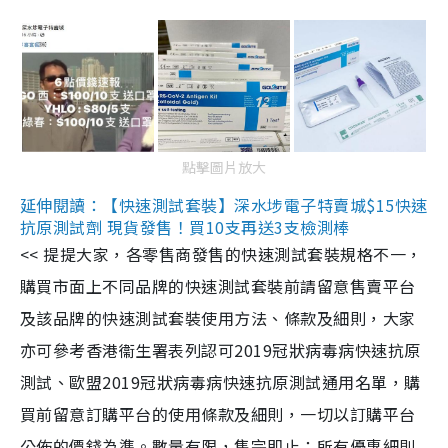
點擊圖片放大
延伸閱讀：【快速測試套裝】深水埗電子特賣城$15快速
抗原測試劑 現貨發售！買10支再送3支檢測棒
<< 提提大家，各零售商發售的快速測試套裝規格不一，
購買市面上不同品牌的快速測試套裝前請留意售賣平台
及該品牌的快速測試套裝使用方法、條款及細則，大家
亦可參考香港衞生署表列認可2019冠狀病毒病快速抗原
測試、歐盟2019冠狀病毒病快速抗原測試通用名單，購
買前留意訂購平台的使用條款及細則，一切以訂購平台
公佈的價錢為準。數量有限，售完即止；所有優惠細則