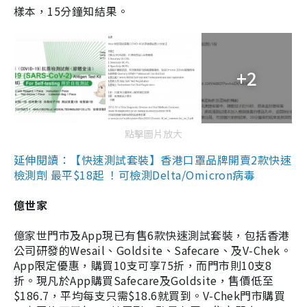
樣本，15分鐘知結果。
+2
點擊圖片放大
延伸閱讀：【快速測試套裝】香港口罩品牌開賣2款快速
檢測劑 最平$18起 ！可檢測Delta/Omicron病毒
億世家
億家世門市及App現已有售6款快速測試套裝，包括香港
公司研發的Wesail、Goldsite、Safecare、及V-Chek。
App限定優惠，購買10支可享75折，而門市則10支8
折。現凡於App購買Safecare及Goldsite，售價低至
$186.7，平均每支只需$18.6就買到。V-Chek門市購買