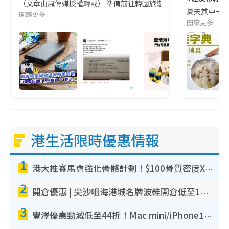
（文章由風傳媒授權轉載） 準備前往韓國旅遊的民眾，近期要特別留
夏天其中一種時
閱讀更多
閱讀更多
港生活限時優惠情報
1
港大推賽馬會強化骨骼計劃！$100骨質密度X光檢查 完成免費運動訓練送超市禮券！附參加資格
2
開倉優惠 | 尖沙咀海港城名牌波鞋開倉低至1折！On鞋$899起／Joy&Peace鞋履$98起
3
豐澤優惠勁減低至44折！Mac mini/iPhone17Pro大減價！廚房家電$220起