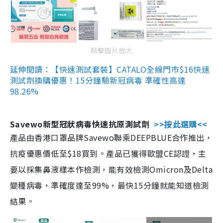
點擊圖片放大
延伸閱讀：【快速測試套裝】CATALO全線門市$16快速
測試劑換購優惠！15分鐘驗新冠病毒 準確性高達
98.26%
Savewo新型冠狀病毒快速抗原測試劑
>>按此選購<<
產品由香港口罩品牌Savewo聯乘DEEPBLUE合作推出，
抗疫優惠價低至$18買到。產品已獲得歐盟CE認證，主
要以採集鼻液樣本作檢測，能有效檢測Omicron及Delta
變種病毒，準確度達至99%，最快15分鐘就能知道檢測
結果。