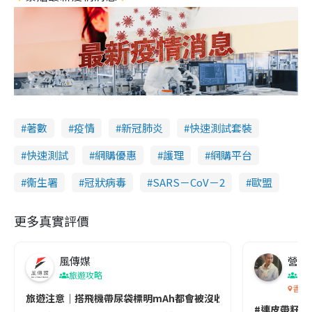
著數
疫情
新冠肺炎
快速測試套裝
快速測試
網購優惠
護理
網購平台
衞生署
冠狀病毒
SARS－CoV－2
歐盟
更多真實評價
風傳媒
營養教
旅遊攻略
生
香港
旅遊注意｜搭飛機帶尿袋標明mAh都會被沒收😱出發前切記檢查「1
#連皮帶籽都