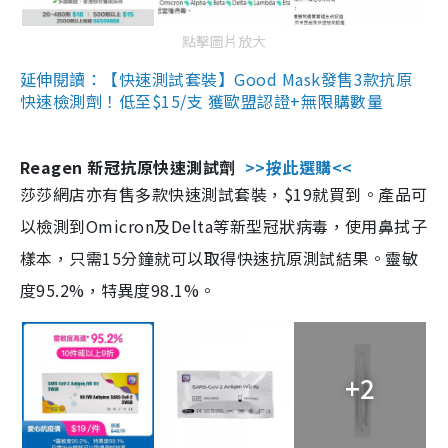
點擊圖片放大
延伸閱讀：【快速測試套裝】Good Mask發售3款抗原
快速檢測劑！低至$15/支 獲歐盟認證+無限購數量
Reagen 新冠抗原快速測試劑
>>按此選購<<
莎莎網店亦有售多款快速測試套裝，$19就買到。產品可
以檢測到Omicron及Delta等新型冠狀病毒，使用鼻拭子
樣本，只需15分鐘就可以取得快速抗原測試結果。靈敏
度95.2%，特異度98.1%。
+2