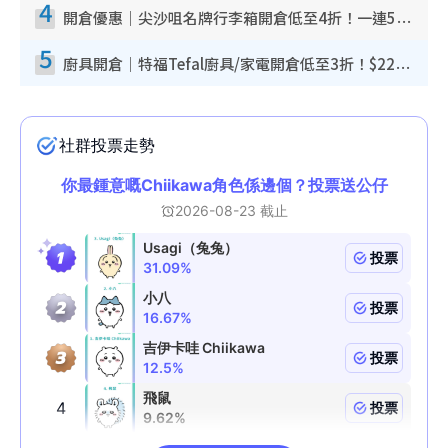
4
開倉優惠｜尖沙咀名牌行李箱開倉低至4折！一連5日 American Tourister/ace./Hallmark $200起！
5
廚具開倉｜特福Tefal廚具/家電開倉低至3折！$220起買平底鍋/炒鑊/湯煲！電飯煲/吸塵機/燙斗$418起