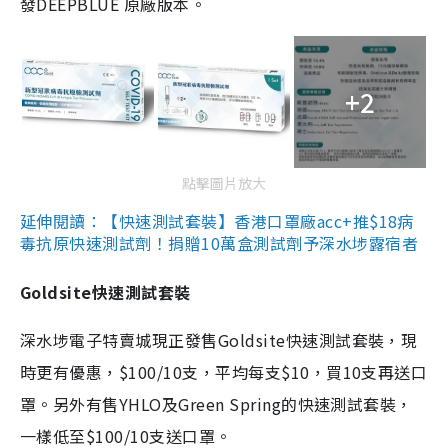
發DEEPBLUE 原廠版本。
+2
點擊圖片放大
延伸閱讀：【快速測試套裝】香港口罩廠acc+推$18病
毒抗原快速測試劑！捐贈10萬盒測試劑予深水埗露宿者
Goldsite快速測試套裝
深水埗電子特賣城現正發售Goldsite快速測試套裝，現
時更有優惠，$100/10支，平均每支$10，買10支再送口
罩。另外有售YHLO及Green Spring的快速測試套裝，
一樣低至$100/10支送口罩。