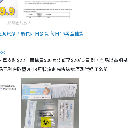
點擊圖片放大
速測試劑！最快即日發貨 每日15萬盒補貨
<<
，單支裝$22，而購買500套裝低至$20/支買到。產品以鼻咽
品已列在歐盟2019冠狀病毒病快速抗原測試通用名單。