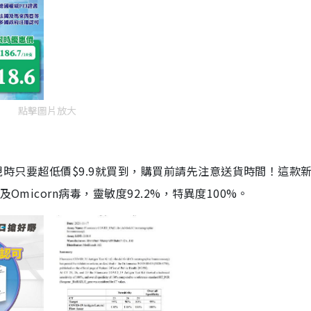
點擊圖片放大
劑，現時只要超低價$9.9就買到，購買前請先注意送貨時間！這款
Omicorn病毒，靈敏度92.2%，特異度100%。