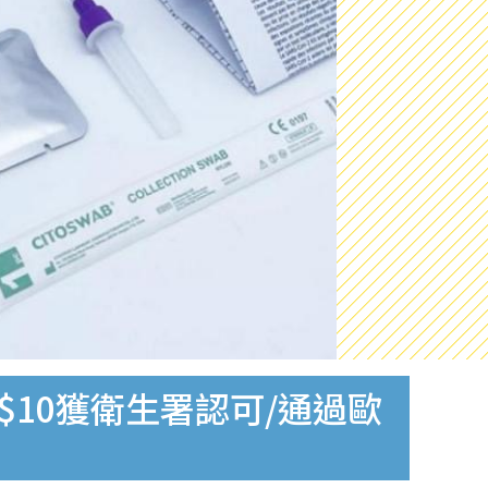
$10獲衛生署認可/通過歐