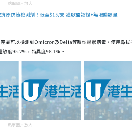
點擊圖片放大
3款抗原快速檢測劑！低至$15/支 獲歐盟認證+無限購數量
品可以檢測到Omicron及Delta等新型冠狀病毒，使用鼻拭
度95.2%，特異度98.1%。
點擊圖片放大