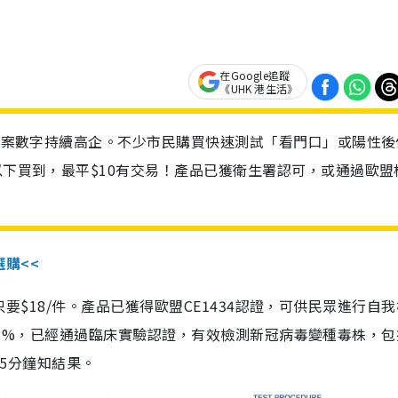
在Google追蹤
《UHK 港生活》
診個案數字持續高企。不少市民購買快速測試「看門口」或陽性後
以下買到，最平$10有交易！產品已獲衛生署認可，或通過歐盟
選購<<
惠價只要$18/件。產品已獲得歐盟CE1434認證，可供民眾進行自
性99.8%，已經通過臨床實驗認證，有效檢測新冠病毒變種毒株，
，15分鐘知結果。