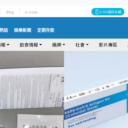
Blog
e-zone
U GO搵好去處
熱話
娛樂新聞
定期存款
情報
飲食情報
娛樂
社會
影片專區