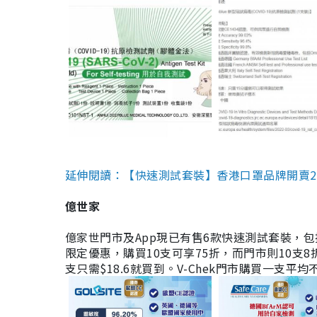
延伸閱讀：【快速測試套裝】香港口罩品牌開賣2款快速
億世家
億家世門市及App現已有售6款快速測試套裝，包括香港公司
限定優惠，購買10支可享75折，而門市則10支8折。現
支只需$18.6就買到。V-Chek門市購買一支平