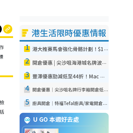
港生活限時優惠情報
1
作
港大推賽馬會強化骨骼計劃！$100骨質密度X光檢查 完成免費運動訓練送超市禮券！附參加資格
標
2
開倉優惠 | 尖沙咀海港城名牌波鞋開倉低至1折！On鞋$899起／Joy&Peace鞋履$98起
3
豐澤優惠勁減低至44折！Mac mini/iPhone17Pro大減價！廚房家電$220起
4
開倉優惠｜尖沙咀名牌行李箱開倉低至4折！一連5日 American Tourister/ace./Hallmark $200起！
5
我檢
廚具開倉｜特福Tefal廚具/家電開倉低至3折！$220起買平底鍋/炒鑊/湯煲！電飯煲/吸塵機/燙斗$418起
包括
U GO 本週好去處