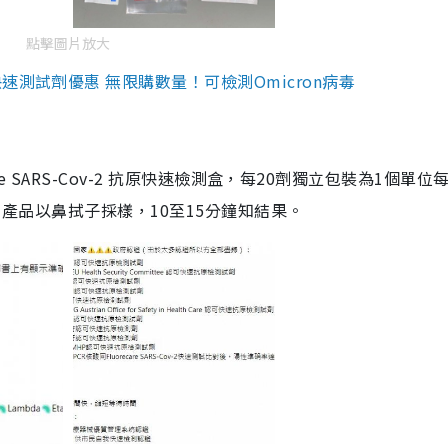
點擊圖片放大
測試劑優惠 無限購數量！可檢測Omicron病毒
are SARS-Cov-2 抗原快速檢測盒，每20劑獨立包裝為1個單位
5。產品以鼻拭子採樣，10至15分鐘知結果。