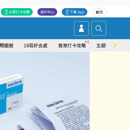
社群打卡攻略
商戶中心
下載 App
繁
简
周圍遊
18區好去處
香港打卡攻略
主題特集