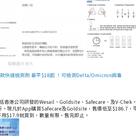
點擊圖片放大
檢測劑 最平$18起 ！可檢測Delta/Omicron病毒
研發的Wesail、Goldsite、Safecare、及V-Chek。
凡於App購買Safecare及Goldsite，售價低至$186.7
均不用$17.9就買到，數量有限，售完即止。