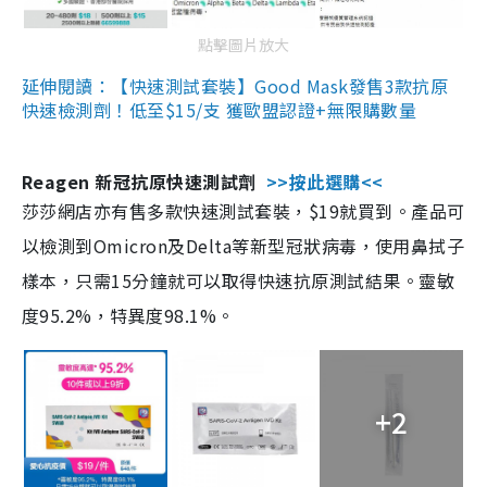
點擊圖片放大
延伸閱讀：【快速測試套裝】Good Mask發售3款抗原
快速檢測劑！低至$15/支 獲歐盟認證+無限購數量
Reagen 新冠抗原快速測試劑
>>按此選購<<
莎莎網店亦有售多款快速測試套裝，$19就買到。產品可
以檢測到Omicron及Delta等新型冠狀病毒，使用鼻拭子
樣本，只需15分鐘就可以取得快速抗原測試結果。靈敏
度95.2%，特異度98.1%。
+2