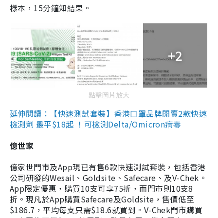
樣本，15分鐘知結果。
+2
點擊圖片放大
延伸閱讀：【快速測試套裝】香港口罩品牌開賣2款快速
檢測劑 最平$18起 ！可檢測Delta/Omicron病毒
億世家
億家世門市及App現已有售6款快速測試套裝，包括香港
公司研發的Wesail、Goldsite、Safecare、及V-Chek。
App限定優惠，購買10支可享75折，而門市則10支8
折。現凡於App購買Safecare及Goldsite，售價低至
$186.7，平均每支只需$18.6就買到。V-Chek門市購買