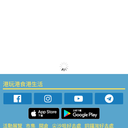
港玩港食港生活
活動展覽
市集
開倉
尖沙咀好去處
銅鑼灣好去處