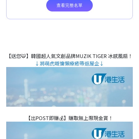
【送您🐯】韓國超人氣文創品牌MUZIK TIGER 冰感風扇！
↓將萌虎嘅慵懶療癒帶返屋企↓
【出POST即賺💰】賺取無上限現金賞！