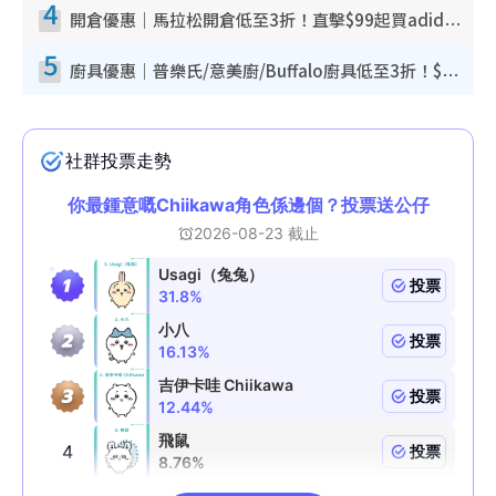
4
開倉優惠｜馬拉松開倉低至3折！直擊$99起買adidas／New Balance／Puma鞋款 STANLEY保溫杯劈價至$119起
5
廚具優惠｜普樂氏/意美廚/Buffalo廚具低至3折！$89起買煎鍋／炒鑊／個人鍋 同場小家電激減至$99起