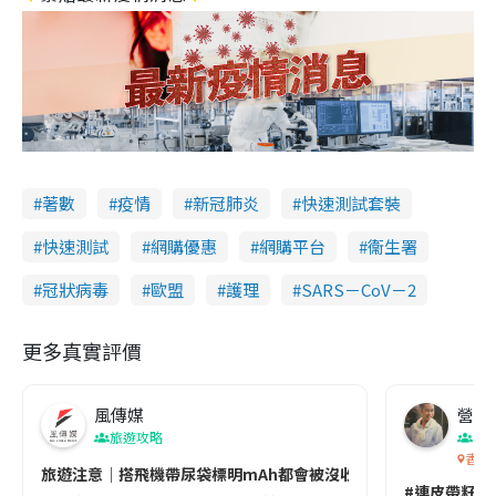
著數
疫情
新冠肺炎
快速測試套裝
快速測試
網購優惠
網購平台
衞生署
冠狀病毒
歐盟
護理
SARS－CoV－2
更多真實評價
風傳媒
營養教
旅遊攻略
生
香港
旅遊注意｜搭飛機帶尿袋標明mAh都會被沒收😱出發前切記檢查「1
#連皮帶籽都