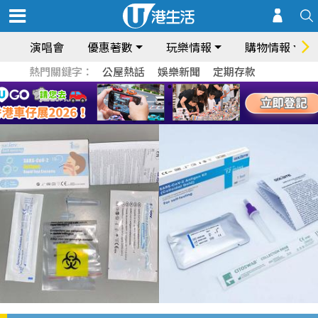
演唱會
優惠著數
玩樂情報
購物情報
熱門關鍵字：
公屋熱話
娛樂新聞
定期存款