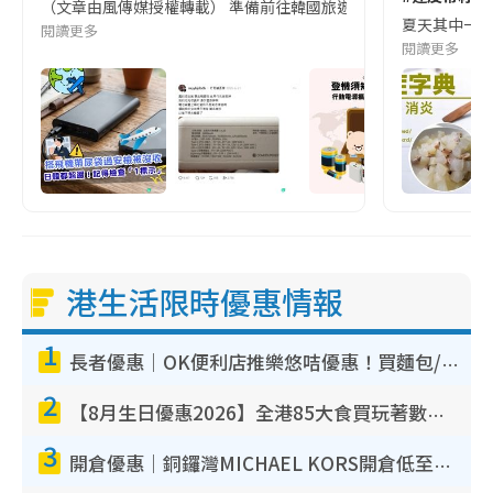
（文章由風傳媒授權轉載） 準備前往韓國旅遊的民眾，近期要特別留
夏天其中一種時
閱讀更多
閱讀更多
港生活限時優惠情報
1
長者優惠｜OK便利店推樂悠咭優惠！買麵包/牛奶/保健品拍卡即減
2
【8月生日優惠2026】全港85大食買玩著數攻略 自助餐/火鍋放題同行免費＋誠品/DONKI送現金券
3
開倉優惠｜銅鑼灣MICHAEL KORS開倉低至17折！直擊$500起買手袋/銀包/鞋款 必買經典Jet Set系列