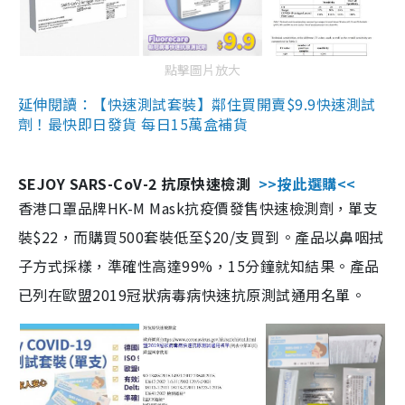
點擊圖片放大
延伸閱讀：【快速測試套裝】鄰住買開賣$9.9快速測試
劑！最快即日發貨 每日15萬盒補貨
SEJOY SARS-CoV-2 抗原快速檢測
>>按此選購<<
香港口罩品牌HK-M Mask抗疫價發售快速檢測劑，單支
裝$22，而購買500套裝低至$20/支買到。產品以鼻咽拭
子方式採樣，準確性高達99%，15分鐘就知結果。產品
已列在歐盟2019冠狀病毒病快速抗原測試通用名單。