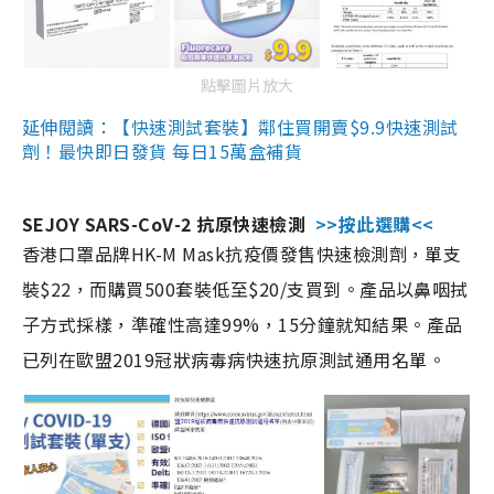
點擊圖片放大
延伸閱讀：【快速測試套裝】鄰住買開賣$9.9快速測試
劑！最快即日發貨 每日15萬盒補貨
SEJOY SARS-CoV-2 抗原快速檢測
>>按此選購<<
香港口罩品牌HK-M Mask抗疫價發售快速檢測劑，單支
裝$22，而購買500套裝低至$20/支買到。產品以鼻咽拭
子方式採樣，準確性高達99%，15分鐘就知結果。產品
已列在歐盟2019冠狀病毒病快速抗原測試通用名單。