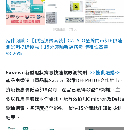
點擊圖片放大
延伸閱讀：【快速測試套裝】CATALO全線門市$16快速
測試劑換購優惠！15分鐘驗新冠病毒 準確性高達
98.26%
Savewo新型冠狀病毒快速抗原測試劑
>>按此選購<<
產品由香港口罩品牌Savewo聯乘DEEPBLUE合作推出，
抗疫優惠價低至$18買到。產品已獲得歐盟CE認證，主
要以採集鼻液樣本作檢測，能有效檢測Omicron及Delta
變種病毒，準確度達至99%，最快15分鐘就能知道檢測
結果。