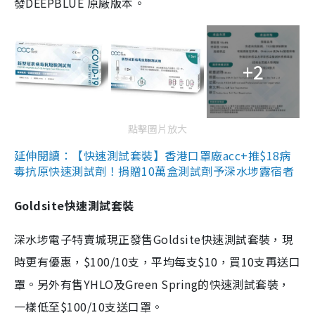
發DEEPBLUE 原廠版本。
+2
點擊圖片放大
延伸閱讀：【快速測試套裝】香港口罩廠acc+推$18病
毒抗原快速測試劑！捐贈10萬盒測試劑予深水埗露宿者
Goldsite快速測試套裝
深水埗電子特賣城現正發售Goldsite快速測試套裝，現
時更有優惠，$100/10支，平均每支$10，買10支再送口
罩。另外有售YHLO及Green Spring的快速測試套裝，
一樣低至$100/10支送口罩。