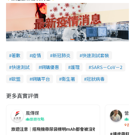
著數
疫情
新冠肺炎
快速測試套裝
快速測試
網購優惠
護理
SARS－CoV－2
歐盟
網購平台
衞生署
冠狀病毒
更多真實評價
風傳媒
營養教
旅遊攻略
生
香港
旅遊注意｜搭飛機帶尿袋標明mAh都會被沒收😱出發前切記檢查「1
#連皮帶籽都