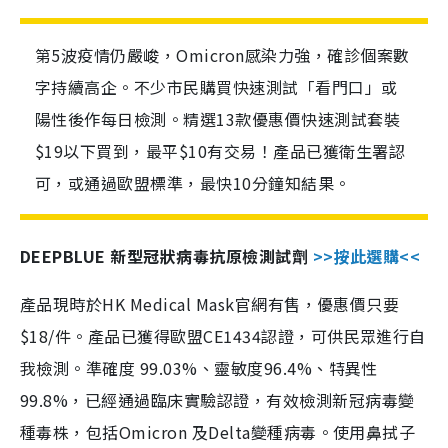
第5波疫情仍嚴峻，Omicron感染力強，確診個案數
字持續高企。不少市民購買快速測試「看門口」或
陽性後作每日檢測。精選13款優惠價快速測試套裝
$19以下買到，最平$10有交易！產品已獲衛生署認
可，或通過歐盟標準，最快10分鐘知結果。
DEEPBLUE 新型冠狀病毒抗原檢測試劑
>>按此選購<<
產品現時於HK Medical Mask官網有售，優惠價只要
$18/件。產品已獲得歐盟CE1434認證，可供民眾進行自
我檢測。準確度 99.03%、靈敏度96.4%、特異性
99.8%，已經通過臨床實驗認證，有效檢測新冠病毒變
種毒株，包括Omicron 及Delta變種病毒。使用鼻拭子