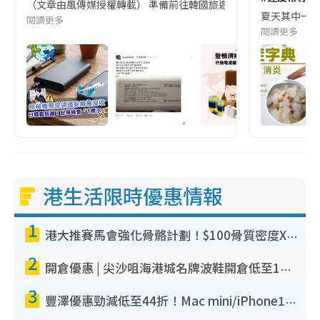
（文章由風傳媒授權轉載） 準備前往韓國旅遊的民眾，近期要特別留
夏天其中一種時
閱讀更多
閱讀更多
港生活限時優惠情報
1
港大推賽馬會強化骨骼計劃！$100骨質密度X光檢查 完成免費運動訓練送超市禮券！附參加資格
2
開倉優惠 | 尖沙咀海港城名牌波鞋開倉低至1折！On鞋$899起／Joy&Peace鞋履$98起
3
豐澤優惠勁減低至44折！Mac mini/iPhone17Pro大減價！廚房家電$220起