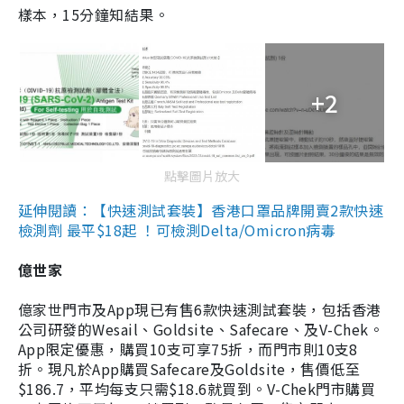
樣本，15分鐘知結果。
+2
點擊圖片放大
延伸閱讀：【快速測試套裝】香港口罩品牌開賣2款快速
檢測劑 最平$18起 ！可檢測Delta/Omicron病毒
億世家
億家世門市及App現已有售6款快速測試套裝，包括香港
公司研發的Wesail、Goldsite、Safecare、及V-Chek。
App限定優惠，購買10支可享75折，而門市則10支8
折。現凡於App購買Safecare及Goldsite，售價低至
$186.7，平均每支只需$18.6就買到。V-Chek門市購買