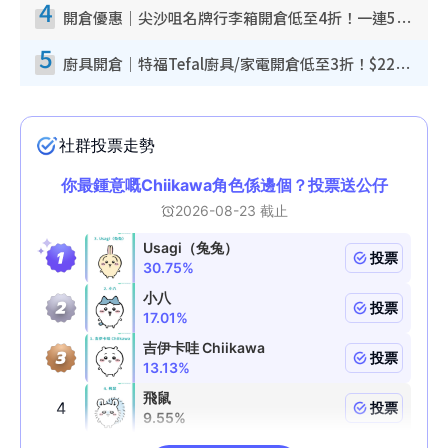
4
開倉優惠｜尖沙咀名牌行李箱開倉低至4折！一連5日 American Tourister/ace./Hallmark $200起！
5
廚具開倉｜特福Tefal廚具/家電開倉低至3折！$220起買平底鍋/炒鑊/湯煲！電飯煲/吸塵機/燙斗$418起