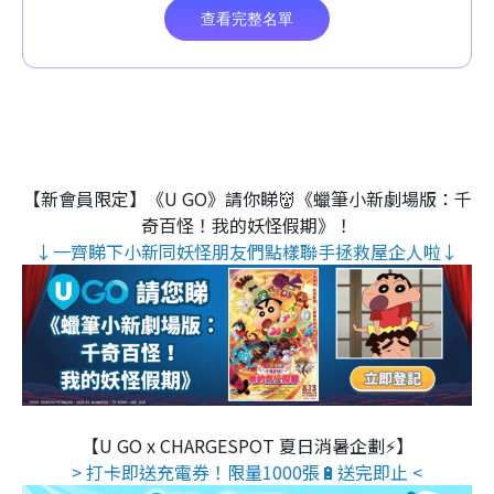
【新會員限定】《U GO》請你睇👹《蠟筆小新劇場版：千
奇百怪！我的妖怪假期》！
↓一齊睇下小新同妖怪朋友們點樣聯手拯救屋企人啦↓
【U GO x CHARGESPOT 夏日消暑企劃⚡】
> 打卡即送充電券！限量1000張🔋送完即止 <