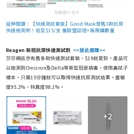
點擊圖片放大
延伸閱讀：【快速測試套裝】Good Mask發售3款抗原
快速檢測劑！低至$15/支 獲歐盟認證+無限購數量
Reagen 新冠抗原快速測試劑
>>按此選購<<
莎莎網店亦有售多款快速測試套裝，$19就買到。產品可
以檢測到Omicron及Delta等新型冠狀病毒，使用鼻拭子
樣本，只需15分鐘就可以取得快速抗原測試結果。靈敏
度95.2%，特異度98.1%。
+2