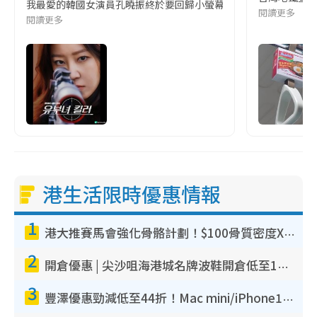
我最愛的韓國女演員孔曉振終於要回歸小螢幕啦!這次的劇本改編自同名
閱讀更多
閱讀更多
港生活限時優惠情報
1
港大推賽馬會強化骨骼計劃！$100骨質密度X光檢查 完成免費運動訓練送超市禮券！附參加資格
2
開倉優惠 | 尖沙咀海港城名牌波鞋開倉低至1折！On鞋$899起／Joy&Peace鞋履$98起
3
豐澤優惠勁減低至44折！Mac mini/iPhone17Pro大減價！廚房家電$220起