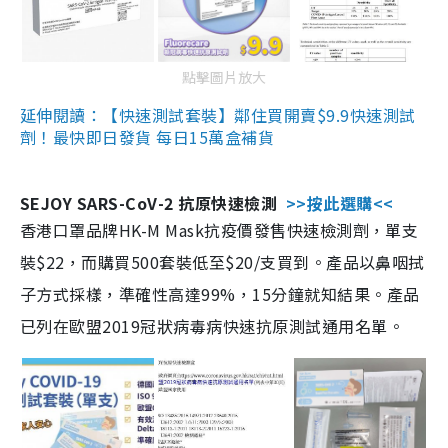
點擊圖片放大
延伸閱讀：【快速測試套裝】鄰住買開賣$9.9快速測試
劑！最快即日發貨 每日15萬盒補貨
SEJOY SARS-CoV-2 抗原快速檢測
>>按此選購<<
香港口罩品牌HK-M Mask抗疫價發售快速檢測劑，單支
裝$22，而購買500套裝低至$20/支買到。產品以鼻咽拭
子方式採樣，準確性高達99%，15分鐘就知結果。產品
已列在歐盟2019冠狀病毒病快速抗原測試通用名單。