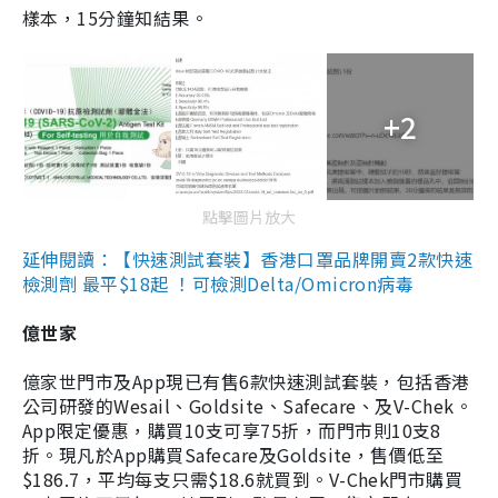
樣本，15分鐘知結果。
+2
點擊圖片放大
延伸閱讀：【快速測試套裝】香港口罩品牌開賣2款快速
檢測劑 最平$18起 ！可檢測Delta/Omicron病毒
億世家
億家世門市及App現已有售6款快速測試套裝，包括香港
公司研發的Wesail、Goldsite、Safecare、及V-Chek。
App限定優惠，購買10支可享75折，而門市則10支8
折。現凡於App購買Safecare及Goldsite，售價低至
$186.7，平均每支只需$18.6就買到。V-Chek門市購買