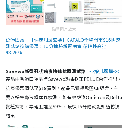
點擊圖片放大
延伸閱讀：【快速測試套裝】CATALO全線門市$16快速
測試劑換購優惠！15分鐘驗新冠病毒 準確性高達
98.26%
Savewo新型冠狀病毒快速抗原測試劑
>>按此選購<<
產品由香港口罩品牌Savewo聯乘DEEPBLUE合作推出，
抗疫優惠價低至$18買到。產品已獲得歐盟CE認證，主
要以採集鼻液樣本作檢測，能有效檢測Omicron及Delta
變種病毒，準確度達至99%，最快15分鐘就能知道檢測
結果。