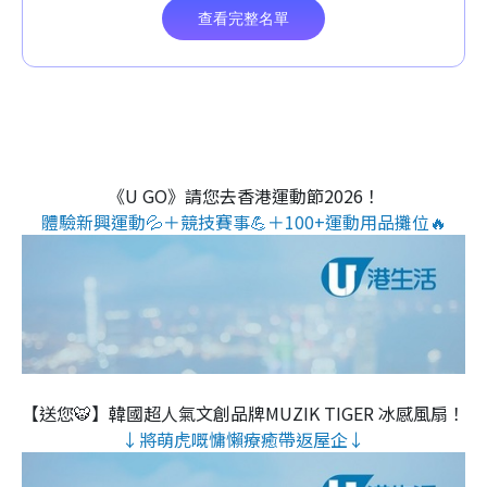
《U GO》請您去香港運動節2026！
體驗新興運動💦＋競技賽事💪＋100+運動用品攤位🔥
【送您🐯】韓國超人氣文創品牌MUZIK TIGER 冰感風扇！
↓將萌虎嘅慵懶療癒帶返屋企↓