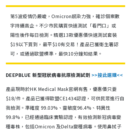
第5波疫情仍嚴峻，Omicron感染力強，確診個案數
字持續高企。不少市民購買快速測試「看門口」或
陽性後作每日檢測。精選13款優惠價快速測試套裝
$19以下買到，最平$10有交易！產品已獲衛生署認
可，或通過歐盟標準，最快10分鐘知結果。
DEEPBLUE 新型冠狀病毒抗原檢測試劑
>>按此選購<<
產品現時於HK Medical Mask官網有售，優惠價只要
$18/件。產品已獲得歐盟CE1434認證，可供民眾進行自
我檢測。準確度 99.03%、靈敏度96.4%、特異性
99.8%，已經通過臨床實驗認證，有效檢測新冠病毒變
種毒株，包括Omicron 及Delta變種病毒。使用鼻拭子