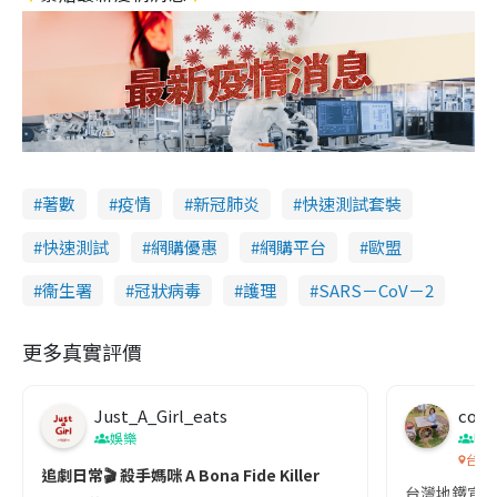
著數
疫情
新冠肺炎
快速測試套裝
快速測試
網購優惠
網購平台
歐盟
衞生署
冠狀病毒
護理
SARS－CoV－2
更多真實評價
Just_A_Girl_eats
co c
娛樂
吹
台灣
追劇日常🎬 殺手媽咪 A Bona Fide Killer
台灣地鐵宣