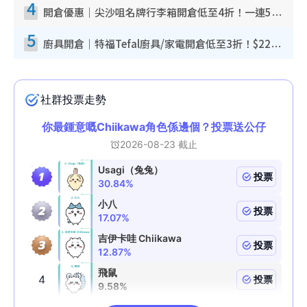
4
開倉優惠｜尖沙咀名牌行李箱開倉低至4折！一連5日 American Tourister/ace./Hallmark $200起！
5
廚具開倉｜特福Tefal廚具/家電開倉低至3折！$220起買平底鍋/炒鑊/湯煲！電飯煲/吸塵機/燙斗$418起