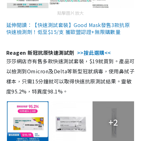
點擊圖片放大
延伸閱讀：【快速測試套裝】Good Mask發售3款抗原
快速檢測劑！低至$15/支 獲歐盟認證+無限購數量
Reagen 新冠抗原快速測試劑
>>按此選購<<
莎莎網店亦有售多款快速測試套裝，$19就買到。產品可
以檢測到Omicron及Delta等新型冠狀病毒，使用鼻拭子
樣本，只需15分鐘就可以取得快速抗原測試結果。靈敏
度95.2%，特異度98.1%。
+2