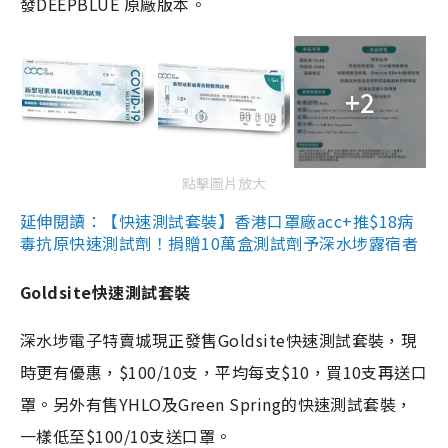
發DEEPBLUE 原廠版本。
+2
點擊圖片放大
延伸閱讀：【快速測試套裝】香港口罩廠acc+推$18病
毒抗原快速測試劑！捐贈10萬盒測試劑予深水埗露宿者
Goldsite快速測試套裝
深水埗電子特賣城現正發售Goldsite快速測試套裝，現
時更有優惠，$100/10支，平均每支$10，買10支再送口
罩。另外有售YHLO及Green Spring的快速測試套裝，
一樣低至$100/10支送口罩。