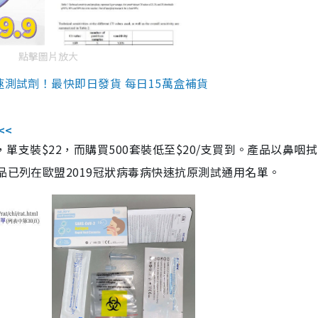
點擊圖片放大
速測試劑！最快即日發貨 每日15萬盒補貨
<<
，單支裝$22，而購買500套裝低至$20/支買到。產品以鼻咽
品已列在歐盟2019冠狀病毒病快速抗原測試通用名單。