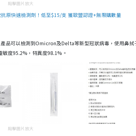
點擊圖片放大
3款抗原快速檢測劑！低至$15/支 獲歐盟認證+無限購數量
品可以檢測到Omicron及Delta等新型冠狀病毒，使用鼻拭
度95.2%，特異度98.1%。
點擊圖片放大