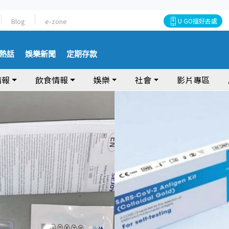
Blog
e-zone
U GO搵好去處
熱話
娛樂新聞
定期存款
情報
飲食情報
娛樂
社會
影片專區