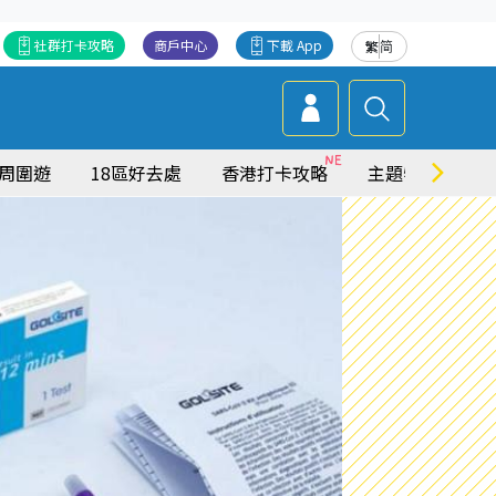
社群打卡攻略
商戶中心
下載 App
繁
简
周圍遊
18區好去處
香港打卡攻略
主題特集