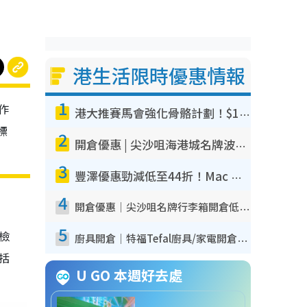
港生活限時優惠情報
1
作
港大推賽馬會強化骨骼計劃！$100骨質密度X光檢查 完成免費運動訓練送超市禮券！附參加資格
標
2
開倉優惠 | 尖沙咀海港城名牌波鞋開倉低至1折！On鞋$899起／Joy&Peace鞋履$98起
3
豐澤優惠勁減低至44折！Mac mini/iPhone17Pro大減價！廚房家電$220起
4
開倉優惠｜尖沙咀名牌行李箱開倉低至4折！一連5日 American Tourister/ace./Hallmark $200起！
5
我檢
廚具開倉｜特福Tefal廚具/家電開倉低至3折！$220起買平底鍋/炒鑊/湯煲！電飯煲/吸塵機/燙斗$418起
包括
U GO 本週好去處