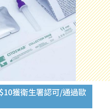
$10獲衛生署認可/通過歐