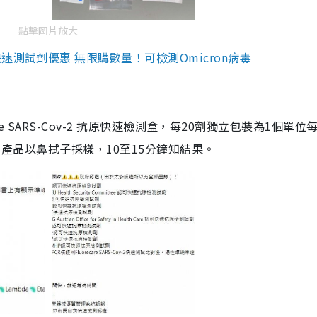
點擊圖片放大
測試劑優惠 無限購數量！可檢測Omicron病毒
are SARS-Cov-2 抗原快速檢測盒，每20劑獨立包裝為1個單位
5。產品以鼻拭子採樣，10至15分鐘知結果。