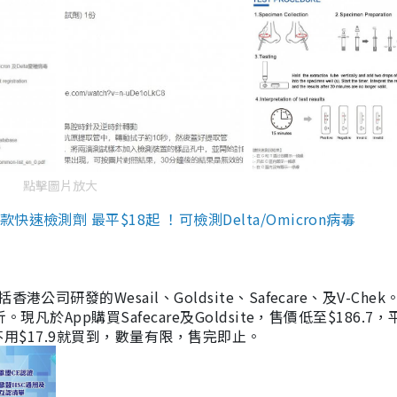
點擊圖片放大
檢測劑 最平$18起 ！可檢測Delta/Omicron病毒
研發的Wesail、Goldsite、Safecare、及V-Chek。
凡於App購買Safecare及Goldsite，售價低至$186.7
均不用$17.9就買到，數量有限，售完即止。