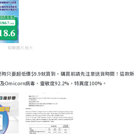
點擊圖片放大
劑，現時只要超低價$9.9就買到，購買前請先注意送貨時間！這款
Omicorn病毒，靈敏度92.2%，特異度100%。