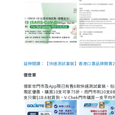
延伸閱讀：【快速測試套裝】香港口罩品牌開賣2款快速
億世家
億家世門市及App現已有售6款快速測試套裝，包括香港公司
限定優惠，購買10支可享75折，而門市則10支8折。現
支只需$18.6就買到。V-Chek門市購買一支平