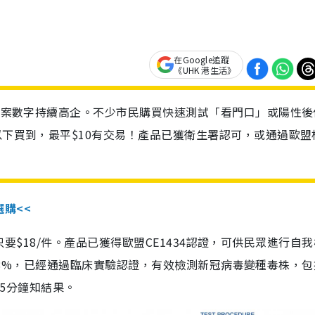
在Google追蹤
《UHK 港生活》
診個案數字持續高企。不少市民購買快速測試「看門口」或陽性後
以下買到，最平$10有交易！產品已獲衛生署認可，或通過歐盟
選購<<
惠價只要$18/件。產品已獲得歐盟CE1434認證，可供民眾進行自
性99.8%，已經通過臨床實驗認證，有效檢測新冠病毒變種毒株，
，15分鐘知結果。