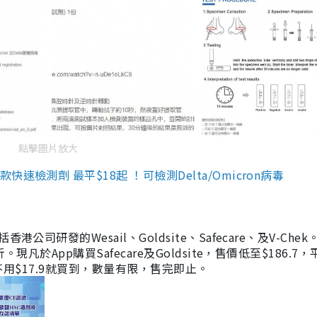
點擊圖片放大
檢測劑 最平$18起 ！可檢測Delta/Omicron病毒
研發的Wesail、Goldsite、Safecare、及V-Chek。
凡於App購買Safecare及Goldsite，售價低至$186.7
均不用$17.9就買到，數量有限，售完即止。