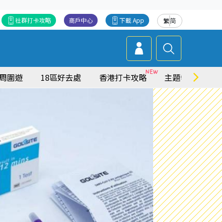
社群打卡攻略
商戶中心
下載 App
繁
简
周圍遊
18區好去處
香港打卡攻略
主題特集