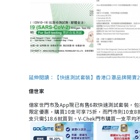
延伸閱讀：【快速測試套裝】香港口罩品牌開賣2款快速
億世家
億家世門市及App現已有售6款快速測試套裝，包括香港公司
限定優惠，購買10支可享75折，而門市則10支8折。現
支只需$18.6就買到。V-Chek門市購買一支平