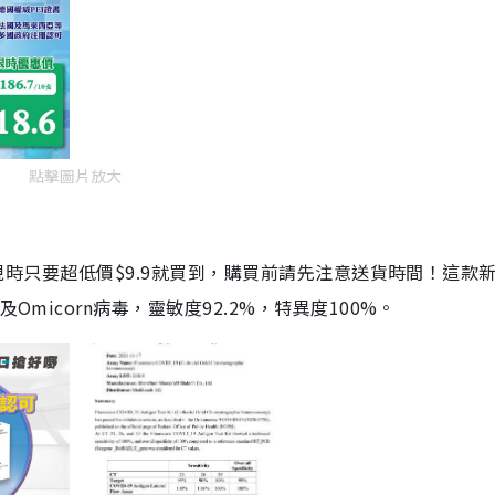
點擊圖片放大
劑，現時只要超低價$9.9就買到，購買前請先注意送貨時間！這款
Omicorn病毒，靈敏度92.2%，特異度100%。