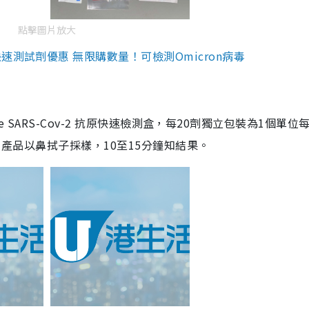
點擊圖片放大
測試劑優惠 無限購數量！可檢測Omicron病毒
are SARS-Cov-2 抗原快速檢測盒，每20劑獨立包裝為1個單位
5。產品以鼻拭子採樣，10至15分鐘知結果。