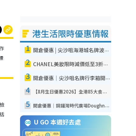
港生活限時優惠情報
1
作
開倉優惠 | 尖沙咀海港城名牌波鞋開倉低至1折！On鞋$899起／Joy&Peace鞋履$98起
標
2
CHANEL美妝限時減價低至3折！人氣粉底/唇膏/精華液低至$275！COCO香水都有平
3
開倉優惠｜尖沙咀名牌行李箱開倉低至4折！一連5日 American Tourister/ace./Hallmark $200起！
4
【8月生日優惠2026】全港85大食買玩著數攻略 自助餐/火鍋放題同行免費＋誠品/DONKI送現金券
5
我檢
開倉優惠｜銅鑼灣時代廣場Doughnut/Campo Marzio開倉低至1折！背囊、書包、手袋劈價$200起
包括
U GO 本週好去處