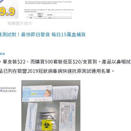
點擊圖片放大
速測試劑！最快即日發貨 每日15萬盒補貨
<<
，單支裝$22，而購買500套裝低至$20/支買到。產品以鼻咽
品已列在歐盟2019冠狀病毒病快速抗原測試通用名單。