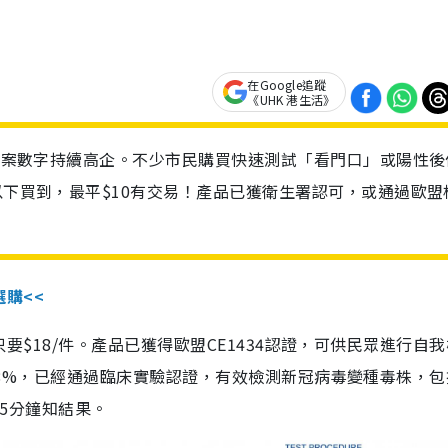
在Google追蹤
《UHK 港生活》
診個案數字持續高企。不少市民購買快速測試「看門口」或陽性後
以下買到，最平$10有交易！產品已獲衛生署認可，或通過歐盟
選購<<
惠價只要$18/件。產品已獲得歐盟CE1434認證，可供民眾進行自
性99.8%，已經通過臨床實驗認證，有效檢測新冠病毒變種毒株，
，15分鐘知結果。