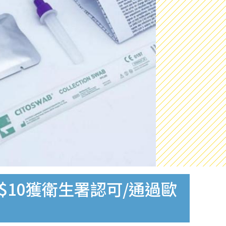
$10獲衛生署認可/通過歐