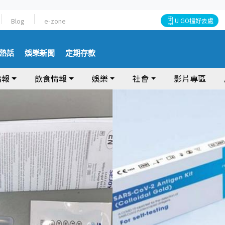
Blog
e-zone
U GO搵好去處
熱話
娛樂新聞
定期存款
情報
飲食情報
娛樂
社會
影片專區