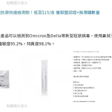
點擊圖片放大
3款抗原快速檢測劑！低至$15/支 獲歐盟認證+無限購數量
品可以檢測到Omicron及Delta等新型冠狀病毒，使用鼻拭
度95.2%，特異度98.1%。
點擊圖片放大