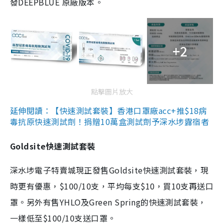
發DEEPBLUE 原廠版本。
+2
點擊圖片放大
延伸閱讀：【快速測試套裝】香港口罩廠acc+推$18病
毒抗原快速測試劑！捐贈10萬盒測試劑予深水埗露宿者
Goldsite快速測試套裝
深水埗電子特賣城現正發售Goldsite快速測試套裝，現
時更有優惠，$100/10支，平均每支$10，買10支再送口
罩。另外有售YHLO及Green Spring的快速測試套裝，
一樣低至$100/10支送口罩。