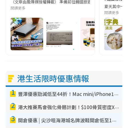
（文章由風傳媒授權轉載） 準備前往韓國旅遊的民眾，近期要特別留
夏天其中一種時
閱讀更多
閱讀更多
港生活限時優惠情報
1
豐澤優惠勁減低至44折！Mac mini/iPhone17Pro大減價！廚房家電$220起
2
港大推賽馬會強化骨骼計劃！$100骨質密度X光檢查 完成免費運動訓練送超市禮券！附參加資格
3
開倉優惠 | 尖沙咀海港城名牌波鞋開倉低至1折！On鞋$899起／Joy&Peace鞋履$98起