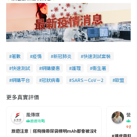
著數
疫情
新冠肺炎
快速測試套裝
快速測試
網購優惠
護理
衞生署
網購平台
冠狀病毒
SARS－CoV－2
歐盟
更多真實評價
風傳媒
營養教
旅遊攻略
生
香港
旅遊注意｜搭飛機帶尿袋標明mAh都會被沒收😱出發前切記檢查「1
#連皮帶籽都