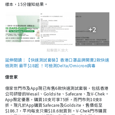
樣本，15分鐘知結果。
+2
點擊圖片放大
延伸閱讀：【快速測試套裝】香港口罩品牌開賣2款快速
檢測劑 最平$18起 ！可檢測Delta/Omicron病毒
億世家
億家世門市及App現已有售6款快速測試套裝，包括香港
公司研發的Wesail、Goldsite、Safecare、及V-Chek。
App限定優惠，購買10支可享75折，而門市則10支8
折。現凡於App購買Safecare及Goldsite，售價低至
$186.7，平均每支只需$18.6就買到。V-Chek門市購買