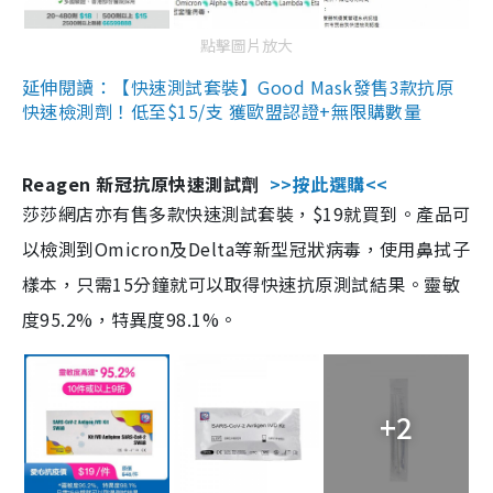
點擊圖片放大
延伸閱讀：【快速測試套裝】Good Mask發售3款抗原
快速檢測劑！低至$15/支 獲歐盟認證+無限購數量
Reagen 新冠抗原快速測試劑
>>按此選購<<
莎莎網店亦有售多款快速測試套裝，$19就買到。產品可
以檢測到Omicron及Delta等新型冠狀病毒，使用鼻拭子
樣本，只需15分鐘就可以取得快速抗原測試結果。靈敏
度95.2%，特異度98.1%。
+2