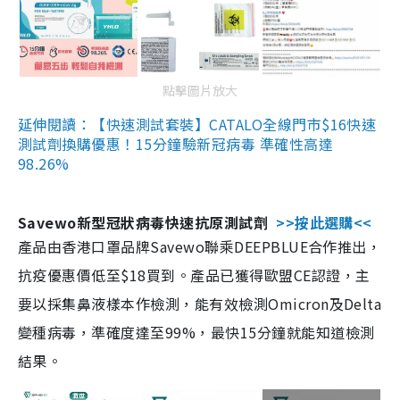
點擊圖片放大
延伸閱讀：【快速測試套裝】CATALO全線門市$16快速
測試劑換購優惠！15分鐘驗新冠病毒 準確性高達
98.26%
Savewo新型冠狀病毒快速抗原測試劑
>>按此選購<<
產品由香港口罩品牌Savewo聯乘DEEPBLUE合作推出，
抗疫優惠價低至$18買到。產品已獲得歐盟CE認證，主
要以採集鼻液樣本作檢測，能有效檢測Omicron及Delta
變種病毒，準確度達至99%，最快15分鐘就能知道檢測
結果。