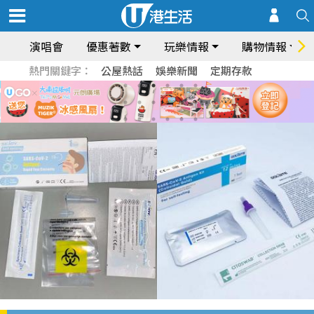
演唱會
優惠著數
玩樂情報
購物情報
熱門關鍵字：
公屋熱話
娛樂新聞
定期存款