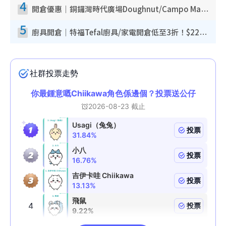
4
開倉優惠｜銅鑼灣時代廣場Doughnut/Campo Marzio開倉低至1折！背囊、書包、手袋劈價$200起
5
廚具開倉｜特福Tefal廚具/家電開倉低至3折！$220起買平底鍋/炒鑊/湯煲！電飯煲/吸塵機/燙斗$418起