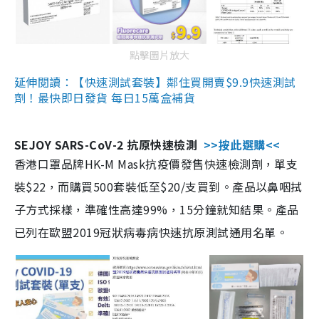
點擊圖片放大
延伸閱讀：【快速測試套裝】鄰住買開賣$9.9快速測試
劑！最快即日發貨 每日15萬盒補貨
SEJOY SARS-CoV-2 抗原快速檢測
>>按此選購<<
香港口罩品牌HK-M Mask抗疫價發售快速檢測劑，單支
裝$22，而購買500套裝低至$20/支買到。產品以鼻咽拭
子方式採樣，準確性高達99%，15分鐘就知結果。產品
已列在歐盟2019冠狀病毒病快速抗原測試通用名單。