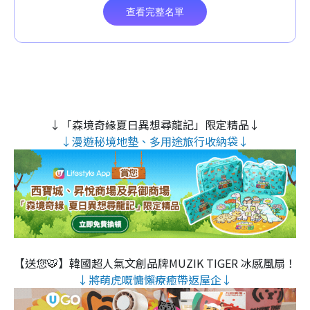
↓「森境奇緣夏日異想尋龍記」限定精品↓
↓漫遊秘境地墊、多用途旅行收納袋↓
【送您🐯】韓國超人氣文創品牌MUZIK TIGER 冰感風扇！
↓將萌虎嘅慵懶療癒帶返屋企↓