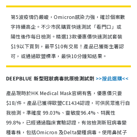
第5波疫情仍嚴峻，Omicron感染力強，確診個案數
字持續高企。不少市民購買快速測試「看門口」或
陽性後作每日檢測。精選13款優惠價快速測試套裝
$19以下買到，最平$10有交易！產品已獲衛生署認
可，或通過歐盟標準，最快10分鐘知結果。
DEEPBLUE 新型冠狀病毒抗原檢測試劑
>>按此選購<<
產品現時於HK Medical Mask官網有售，優惠價只要
$18/件。產品已獲得歐盟CE1434認證，可供民眾進行自
我檢測。準確度 99.03%、靈敏度96.4%、特異性
99.8%，已經通過臨床實驗認證，有效檢測新冠病毒變
種毒株，包括Omicron 及Delta變種病毒。使用鼻拭子