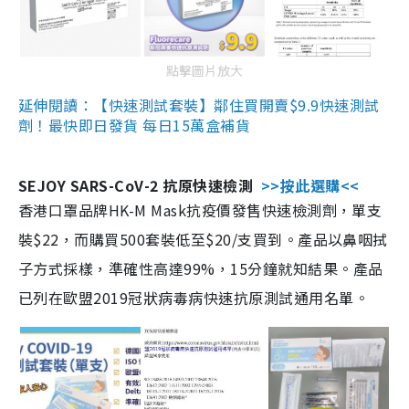
點擊圖片放大
延伸閱讀：【快速測試套裝】鄰住買開賣$9.9快速測試
劑！最快即日發貨 每日15萬盒補貨
SEJOY SARS-CoV-2 抗原快速檢測
>>按此選購<<
香港口罩品牌HK-M Mask抗疫價發售快速檢測劑，單支
裝$22，而購買500套裝低至$20/支買到。產品以鼻咽拭
子方式採樣，準確性高達99%，15分鐘就知結果。產品
已列在歐盟2019冠狀病毒病快速抗原測試通用名單。