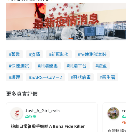
著數
疫情
新冠肺炎
快速測試套裝
快速測試
網購優惠
網購平台
歐盟
護理
SARS－CoV－2
冠狀病毒
衞生署
更多真實評價
Just_A_Girl_eats
co c
娛樂
吹
台灣
追劇日常🎬 殺手媽咪 A Bona Fide Killer
台灣地鐵宣