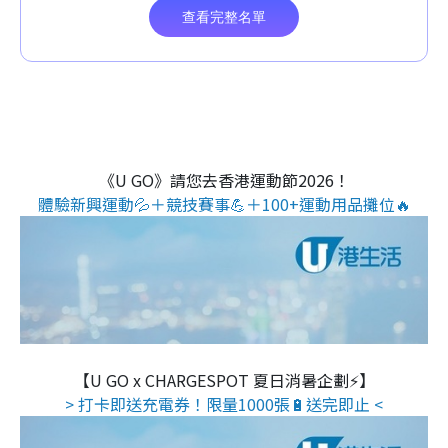
《U GO》請您去香港運動節2026！
體驗新興運動💦＋競技賽事💪＋100+運動用品攤位🔥
【U GO x CHARGESPOT 夏日消暑企劃⚡】
> 打卡即送充電券！限量1000張🔋送完即止 <