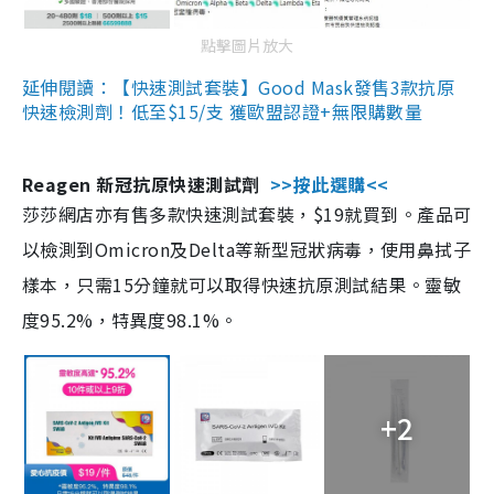
點擊圖片放大
延伸閱讀：【快速測試套裝】Good Mask發售3款抗原
快速檢測劑！低至$15/支 獲歐盟認證+無限購數量
Reagen 新冠抗原快速測試劑
>>按此選購<<
莎莎網店亦有售多款快速測試套裝，$19就買到。產品可
以檢測到Omicron及Delta等新型冠狀病毒，使用鼻拭子
樣本，只需15分鐘就可以取得快速抗原測試結果。靈敏
度95.2%，特異度98.1%。
+2