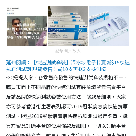
點擊圖片放大
延伸閱讀：【快速測試套裝】深水埗電子特賣城$15快速
抗原測試劑 現貨發售！買10支再送3支檢測棒
<< 提提大家，各零售商發售的快速測試套裝規格不一，
購買市面上不同品牌的快速測試套裝前請留意售賣平台
及該品牌的快速測試套裝使用方法、條款及細則，大家
亦可參考香港衞生署表列認可2019冠狀病毒病快速抗原
測試、歐盟2019冠狀病毒病快速抗原測試通用名單，購
買前留意訂購平台的使用條款及細則，一切以訂購平台
公佈的價錢為準。數量有限，售完即止；所有優惠細則