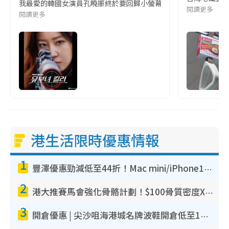
我最愛的韓國女演員孔曉振終於要回歸小螢幕啦!這次的劇本改編自同名
閱讀更多
閱讀更多
港生活限時優惠情報
1
豐澤優惠勁減低至44折！Mac mini/iPhone17Pro大減價！廚房家電$220起
2
港大推賽馬會強化骨骼計劃！$100骨質密度X光檢查 完成免費運動訓練送超市禮券！附參加資格
3
開倉優惠 | 尖沙咀海港城名牌波鞋開倉低至1折！On鞋$899起／Joy&Peace鞋履$98起