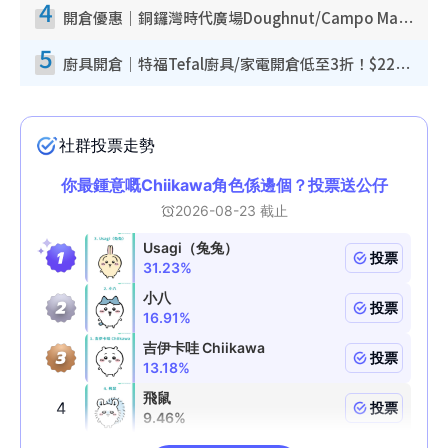
4
開倉優惠｜銅鑼灣時代廣場Doughnut/Campo Marzio開倉低至1折！背囊、書包、手袋劈價$200起
5
廚具開倉｜特福Tefal廚具/家電開倉低至3折！$220起買平底鍋/炒鑊/湯煲！電飯煲/吸塵機/燙斗$418起