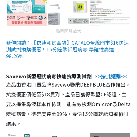
點擊圖片放大
延伸閱讀：【快速測試套裝】CATALO全線門市$16快速
測試劑換購優惠！15分鐘驗新冠病毒 準確性高達
98.26%
Savewo新型冠狀病毒快速抗原測試劑
>>按此選購<<
產品由香港口罩品牌Savewo聯乘DEEPBLUE合作推出，
抗疫優惠價低至$18買到。產品已獲得歐盟CE認證，主
要以採集鼻液樣本作檢測，能有效檢測Omicron及Delta
變種病毒，準確度達至99%，最快15分鐘就能知道檢測
結果。