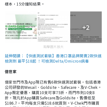
樣本，15分鐘知結果。
+2
點擊圖片放大
延伸閱讀：【快速測試套裝】香港口罩品牌開賣2款快速
檢測劑 最平$18起 ！可檢測Delta/Omicron病毒
億世家
億家世門市及App現已有售6款快速測試套裝，包括香港
公司研發的Wesail、Goldsite、Safecare、及V-Chek。
App限定優惠，購買10支可享75折，而門市則10支8
折。現凡於App購買Safecare及Goldsite，售價低至
$186.7，平均每支只需$18.6就買到。V-Chek門市購買