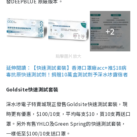
發DEEPBLUE 原廠版本。
+2
點擊圖片放大
延伸閱讀：【快速測試套裝】香港口罩廠acc+推$18病
毒抗原快速測試劑！捐贈10萬盒測試劑予深水埗露宿者
Goldsite快速測試套裝
深水埗電子特賣城現正發售Goldsite快速測試套裝，現
時更有優惠，$100/10支，平均每支$10，買10支再送口
罩。另外有售YHLO及Green Spring的快速測試套裝，
一樣低至$100/10支送口罩。