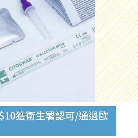
$10獲衛生署認可/通過歐