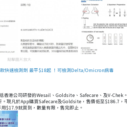
點擊圖片放大
檢測劑 最平$18起 ！可檢測Delta/Omicron病毒
研發的Wesail、Goldsite、Safecare、及V-Chek。
凡於App購買Safecare及Goldsite，售價低至$186.7
均不用$17.9就買到，數量有限，售完即止。