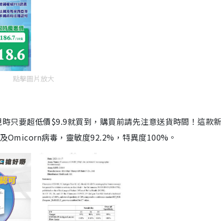
點擊圖片放大
劑，現時只要超低價$9.9就買到，購買前請先注意送貨時間！這款
Omicorn病毒，靈敏度92.2%，特異度100%。