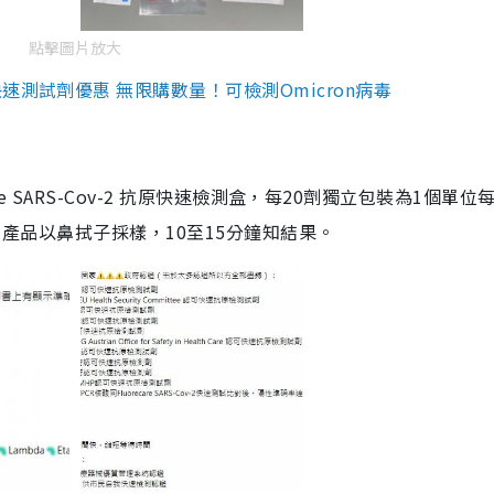
點擊圖片放大
測試劑優惠 無限購數量！可檢測Omicron病毒
are SARS-Cov-2 抗原快速檢測盒，每20劑獨立包裝為1個單位
5。產品以鼻拭子採樣，10至15分鐘知結果。