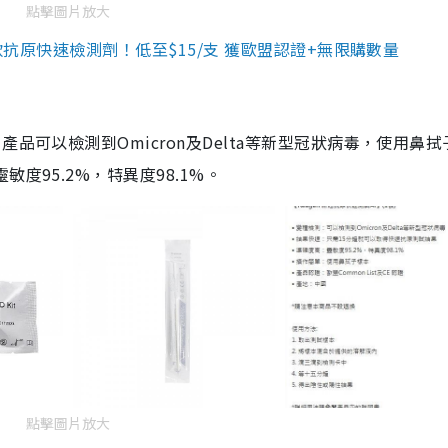
點擊圖片放大
3款抗原快速檢測劑！低至$15/支 獲歐盟認證+無限購數量
品可以檢測到Omicron及Delta等新型冠狀病毒，使用鼻拭
度95.2%，特異度98.1%。
點擊圖片放大