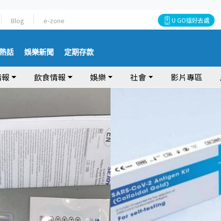
Blog
e-zone
U GO搵好去處
熱話
娛樂新聞
定期存款
情報
飲食情報
娛樂
社會
影片專區