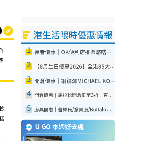
港生活限時優惠情報
1
作
長者優惠｜OK便利店推樂悠咭優惠！買麵包/牛奶/保健品拍卡即減
標
2
【8月生日優惠2026】全港85大食買玩著數攻略 自助餐/火鍋放題同行免費＋誠品/DONKI送現金券
3
開倉優惠｜銅鑼灣MICHAEL KORS開倉低至17折！直擊$500起買手袋/銀包/鞋款 必買經典Jet Set系列
4
開倉優惠｜馬拉松開倉低至3折！直擊$99起買adidas／New Balance／Puma鞋款 STANLEY保溫杯劈價至$119起
5
我檢
廚具優惠｜普樂氏/意美廚/Buffalo廚具低至3折！$89起買煎鍋／炒鑊／個人鍋 同場小家電激減至$99起
包括
U GO 本週好去處