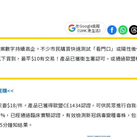
在Google追蹤
《UHK 港生活》
診個案數字持續高企。不少市民購買快速測試「看門口」或陽性後
以下買到，最平$10有交易！產品已獲衛生署認可，或通過歐盟
選購<<
惠價只要$18/件。產品已獲得歐盟CE1434認證，可供民眾進行自
性99.8%，已經通過臨床實驗認證，有效檢測新冠病毒變種毒株，
，15分鐘知結果。