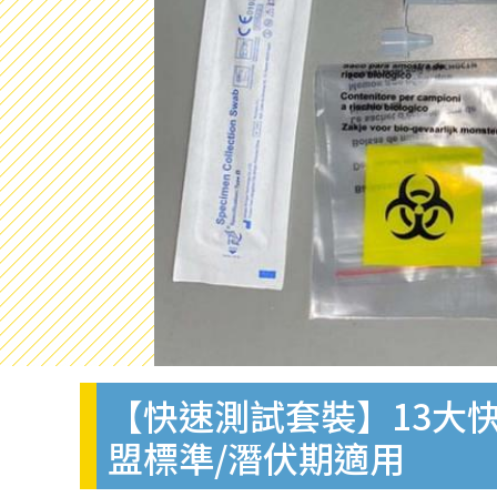
【快速測試套裝】13大快
盟標準/潛伏期適用