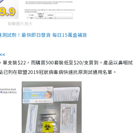
點擊圖片放大
速測試劑！最快即日發貨 每日15萬盒補貨
<<
，單支裝$22，而購買500套裝低至$20/支買到。產品以鼻咽
品已列在歐盟2019冠狀病毒病快速抗原測試通用名單。