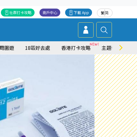
社群打卡攻略
商戶中心
下載 App
繁
简
周圍遊
18區好去處
香港打卡攻略
主題特集