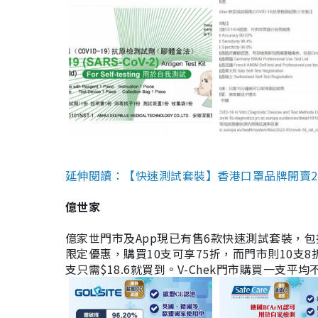
延伸閱讀：【快速測試套裝】香港口罩品牌開賣2款快速
億世家
億家世門市及App現已有售6款快速測試套裝，包括香港公司
限定優惠，購買10支可享75折，而門市則10支8折。現
支只需$18.6就買到。V-Chek門市購買一支平