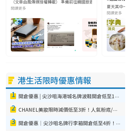
（文章由風傳媒授權轉載） 準備前往韓國旅遊的民眾，近期要特別留
夏天其中一種時
閱讀更多
閱讀更多
港生活限時優惠情報
1
開倉優惠 | 尖沙咀海港城名牌波鞋開倉低至1折！On鞋$899起／Joy&Peace鞋履$98起
2
CHANEL美妝限時減價低至3折！人氣粉底/唇膏/精華液低至$275！COCO香水都有平
3
開倉優惠｜尖沙咀名牌行李箱開倉低至4折！一連5日 American Tourister/ace./Hallmark $200起！