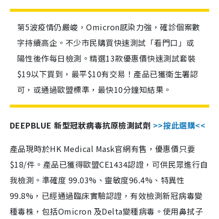
第5波疫情仍嚴峻，Omicron感染力強，確診個案數
字持續高企。不少市民購買快速測試「看門口」或
陽性後作每日檢測。精選13款優惠價快速測試套裝
$19以下買到，最平$10有交易！產品已獲衛生署認
可，或通過歐盟標準，最快10分鐘知結果。
DEEPBLUE 新型冠狀病毒抗原檢測試劑
>>按此選購<<
產品現時於HK Medical Mask官網有售，優惠價只要
$18/件。產品已獲得歐盟CE1434認證，可供民眾進行自
我檢測。準確度 99.03%、靈敏度96.4%、特異性
99.8%，已經通過臨床實驗認證，有效檢測新冠病毒變
種毒株，包括Omicron 及Delta變種病毒。使用鼻拭子