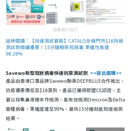
點擊圖片放大
延伸閱讀：【快速測試套裝】CATALO全線門市$16快速
測試劑換購優惠！15分鐘驗新冠病毒 準確性高達
98.26%
Savewo新型冠狀病毒快速抗原測試劑
>>按此選購<<
產品由香港口罩品牌Savewo聯乘DEEPBLUE合作推出，
抗疫優惠價低至$18買到。產品已獲得歐盟CE認證，主
要以採集鼻液樣本作檢測，能有效檢測Omicron及Delta
變種病毒，準確度達至99%，最快15分鐘就能知道檢測
結果。