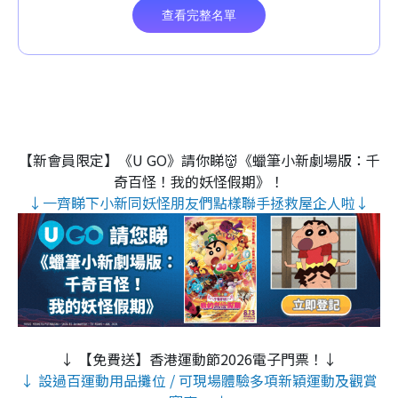
【新會員限定】《U GO》請你睇👹《蠟筆小新劇場版：千
奇百怪！我的妖怪假期》！
↓一齊睇下小新同妖怪朋友們點樣聯手拯救屋企人啦↓
↓ 【免費送】香港運動節2026電子門票！↓
↓ 設過百運動用品攤位 / 可現場體驗多項新穎運動及觀賞