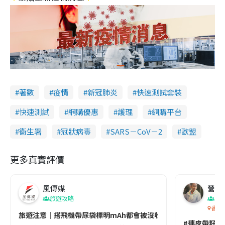
著數
疫情
新冠肺炎
快速測試套裝
快速測試
網購優惠
護理
網購平台
衞生署
冠狀病毒
SARS－CoV－2
歐盟
更多真實評價
風傳媒
營養教
旅遊攻略
生
香港
旅遊注意｜搭飛機帶尿袋標明mAh都會被沒收😱出發前切記檢查「1
#連皮帶籽都