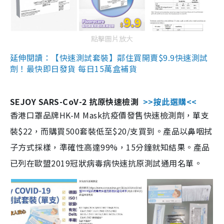
點擊圖片放大
延伸閱讀：【快速測試套裝】鄰住買開賣$9.9快速測試
劑！最快即日發貨 每日15萬盒補貨
SEJOY SARS-CoV-2 抗原快速檢測
>>按此選購<<
香港口罩品牌HK-M Mask抗疫價發售快速檢測劑，單支
裝$22，而購買500套裝低至$20/支買到。產品以鼻咽拭
子方式採樣，準確性高達99%，15分鐘就知結果。產品
已列在歐盟2019冠狀病毒病快速抗原測試通用名單。