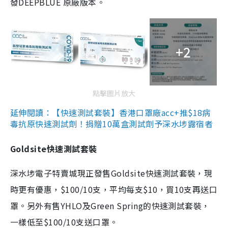
發DEEPBLUE 原廠版本。
+2
點擊圖片放大
延伸閱讀：【快速測試套裝】香港口罩廠acc+推$18病
毒抗原快速測試劑！捐贈10萬盒測試劑予深水埗露宿者
Goldsite快速測試套裝
深水埗電子特賣城現正發售Goldsite快速測試套裝，現
時更有優惠，$100/10支，平均每支$10，買10支再送口
罩。另外有售YHLO及Green Spring的快速測試套裝，
一樣低至$100/10支送口罩。