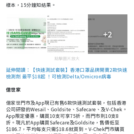
樣本，15分鐘知結果。
+2
點擊圖片放大
延伸閱讀：【快速測試套裝】香港口罩品牌開賣2款快速
檢測劑 最平$18起 ！可檢測Delta/Omicron病毒
億世家
億家世門市及App現已有售6款快速測試套裝，包括香港
公司研發的Wesail、Goldsite、Safecare、及V-Chek。
App限定優惠，購買10支可享75折，而門市則10支8
折。現凡於App購買Safecare及Goldsite，售價低至
$186.7，平均每支只需$18.6就買到。V-Chek門市購買