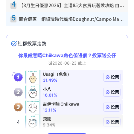
4
【8月生日優惠2026】全港85大食買玩著數攻略 自助餐/火鍋放題同行免費＋誠品/DONKI送現金券
5
開倉優惠｜銅鑼灣時代廣場Doughnut/Campo Marzio開倉低至1折！背囊、書包、手袋劈價$200起