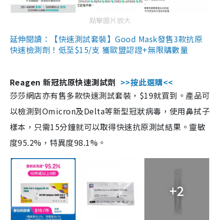
點擊圖片放大
延伸閱讀：【快速測試套裝】Good Mask發售3款抗原
快速檢測劑！低至$15/支 獲歐盟認證+無限購數量
Reagen 新冠抗原快速測試劑
>>按此選購<<
莎莎網店亦有售多款快速測試套裝，$19就買到。產品可
以檢測到Omicron及Delta等新型冠狀病毒，使用鼻拭子
樣本，只需15分鐘就可以取得快速抗原測試結果。靈敏
度95.2%，特異度98.1%。
+2