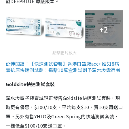
發DEEPBLUE 原廠版本。
+2
點擊圖片放大
延伸閱讀：【快速測試套裝】香港口罩廠acc+推$18病
毒抗原快速測試劑！捐贈10萬盒測試劑予深水埗露宿者
Goldsite快速測試套裝
深水埗電子特賣城現正發售Goldsite快速測試套裝，現
時更有優惠，$100/10支，平均每支$10，買10支再送口
罩。另外有售YHLO及Green Spring的快速測試套裝，
一樣低至$100/10支送口罩。