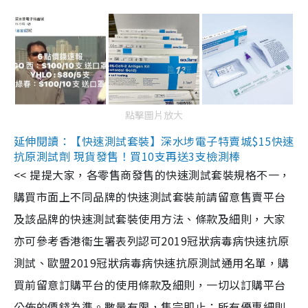
點擊圖片放大
延伸閱讀：【快速測試套裝】深水埗電子特賣城$15快速
抗原測試劑 現貨發售！買10支再送3支檢測棒
<< 提提大家，各零售商發售的快速測試套裝規格不一，
購買市面上不同品牌的快速測試套裝前請留意售賣平台
及該品牌的快速測試套裝使用方法、條款及細則，大家
亦可參考香港衞生署表列認可2019冠狀病毒病快速抗原
測試、歐盟2019冠狀病毒病快速抗原測試通用名單，購
買前留意訂購平台的使用條款及細則，一切以訂購平台
公佈的價錢為準。數量有限，售完即止；所有優惠細則