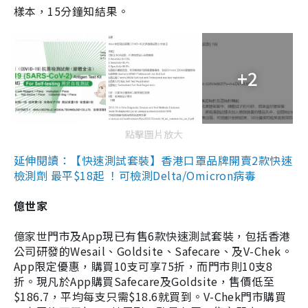
樣本，15分鐘知結果。
+2
點擊圖片放大
延伸閱讀：【快速測試套裝】香港口罩品牌開賣2款快速
檢測劑 最平$18起 ！可檢測Delta/Omicron病毒
億世家
億家世門市及App現已有售6款快速測試套裝，包括香港
公司研發的Wesail、Goldsite、Safecare、及V-Chek。
App限定優惠，購買10支可享75折，而門市則10支8
折。現凡於App購買Safecare及Goldsite，售價低至
$186.7，平均每支只需$18.6就買到。V-Chek門市購買