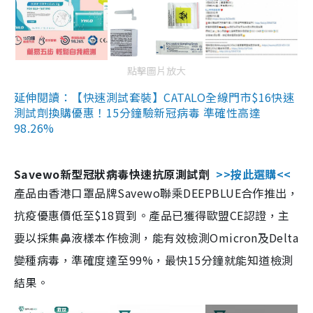
點擊圖片放大
延伸閱讀：【快速測試套裝】CATALO全線門市$16快速
測試劑換購優惠！15分鐘驗新冠病毒 準確性高達
98.26%
Savewo新型冠狀病毒快速抗原測試劑
>>按此選購<<
產品由香港口罩品牌Savewo聯乘DEEPBLUE合作推出，
抗疫優惠價低至$18買到。產品已獲得歐盟CE認證，主
要以採集鼻液樣本作檢測，能有效檢測Omicron及Delta
變種病毒，準確度達至99%，最快15分鐘就能知道檢測
結果。