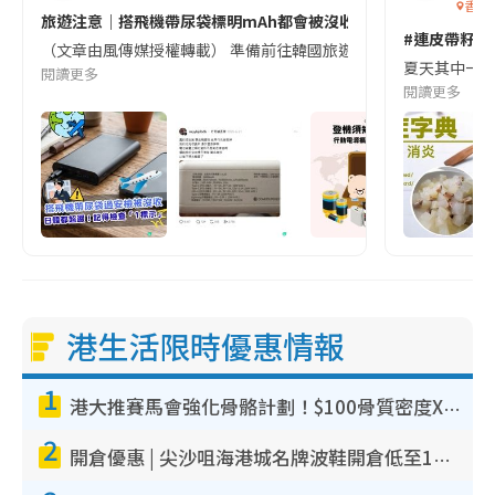
香港
旅遊注意｜搭飛機帶尿袋標明mAh都會被沒收😱出發前切記檢查「1
#連皮帶籽都
（文章由風傳媒授權轉載） 準備前往韓國旅遊的民眾，近期要特別留
夏天其中一種時
閱讀更多
閱讀更多
港生活限時優惠情報
1
港大推賽馬會強化骨骼計劃！$100骨質密度X光檢查 完成免費運動訓練送超市禮券！附參加資格
2
開倉優惠 | 尖沙咀海港城名牌波鞋開倉低至1折！On鞋$899起／Joy&Peace鞋履$98起