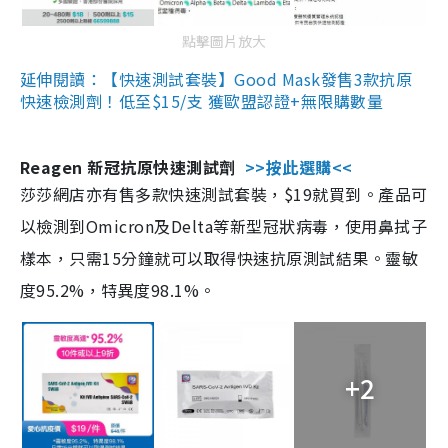
點擊圖片放大
延伸閱讀：【快速測試套裝】Good Mask發售3款抗原
快速檢測劑！低至$15/支 獲歐盟認證+無限購數量
Reagen 新冠抗原快速測試劑
>>按此選購<<
莎莎網店亦有售多款快速測試套裝，$19就買到。產品可
以檢測到Omicron及Delta等新型冠狀病毒，使用鼻拭子
樣本，只需15分鐘就可以取得快速抗原測試結果。靈敏
度95.2%，特異度98.1%。
+2