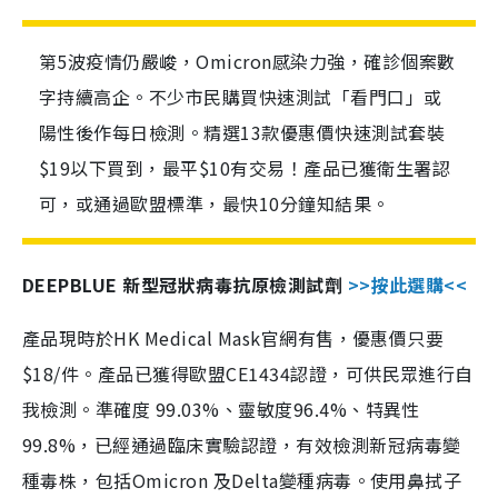
第5波疫情仍嚴峻，Omicron感染力強，確診個案數
字持續高企。不少市民購買快速測試「看門口」或
陽性後作每日檢測。精選13款優惠價快速測試套裝
$19以下買到，最平$10有交易！產品已獲衛生署認
可，或通過歐盟標準，最快10分鐘知結果。
DEEPBLUE 新型冠狀病毒抗原檢測試劑
>>按此選購<<
產品現時於HK Medical Mask官網有售，優惠價只要
$18/件。產品已獲得歐盟CE1434認證，可供民眾進行自
我檢測。準確度 99.03%、靈敏度96.4%、特異性
99.8%，已經通過臨床實驗認證，有效檢測新冠病毒變
種毒株，包括Omicron 及Delta變種病毒。使用鼻拭子