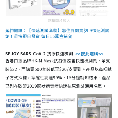
點擊圖片放大
延伸閱讀：【快速測試套裝】鄰住買開賣$9.9快速測試
劑！最快即日發貨 每日15萬盒補貨
SEJOY SARS-CoV-2 抗原快速檢測
>>按此選購<<
香港口罩品牌HK-M Mask抗疫價發售快速檢測劑，單支
裝$22，而購買500套裝低至$20/支買到。產品以鼻咽拭
子方式採樣，準確性高達99%，15分鐘就知結果。產品
已列在歐盟2019冠狀病毒病快速抗原測試通用名單。