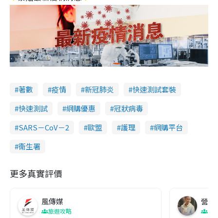
著數
疫情
新冠肺炎
快速測試套裝
快速測試
網購優惠
冠狀病毒
SARS－CoV－2
歐盟
護理
網購平台
衞生署
更多真實評價
風傳媒
營養教
旅遊攻略
生