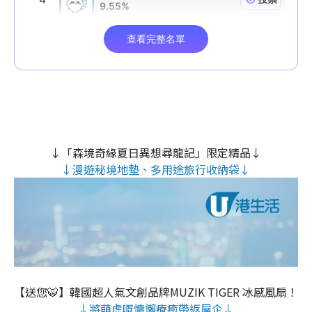
↓「森境奇緣夏日異想尋龍記」限定精品↓
↓漫遊秘境地墊、多用途旅行收納袋↓
【送您🐯】韓國超人氣文創品牌MUZIK TIGER 冰感風扇！
↓將萌虎嘅慵懶療癒帶返屋企↓