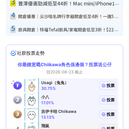
3
豐澤優惠勁減低至44折！Mac mini/iPhone17Pro大減價！廚房家電$220起
4
開倉優惠｜尖沙咀名牌行李箱開倉低至4折！一連5日 American Tourister/ace./Hallmark $200起！
5
廚具開倉｜特福Tefal廚具/家電開倉低至3折！$220起買平底鍋/炒鑊/湯煲！電飯煲/吸塵機/燙斗$418起