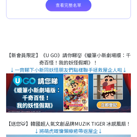
【新會員限定】《U GO》請你睇👹《蠟筆小新劇場版：千
奇百怪！我的妖怪假期》！
↓一齊睇下小新同妖怪朋友們點樣聯手拯救屋企人啦↓
【送您🐯】韓國超人氣文創品牌MUZIK TIGER 冰感風扇！
↓將萌虎嘅慵懶療癒帶返屋企↓