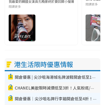
我最愛的韓國女演員孔曉振終於要回歸小螢幕啦!這次的劇本改編自同名
閱讀更多
閱讀更多
港生活限時優惠情報
1
開倉優惠 | 尖沙咀海港城名牌波鞋開倉低至1折！On鞋$899起／Joy&Peace鞋履$98起
2
CHANEL美妝限時減價低至3折！人氣粉底/唇膏/精華液低至$275！COCO香水都有平
3
開倉優惠｜尖沙咀名牌行李箱開倉低至4折！一連5日 American Tourister/ace./Hallmark $200起！