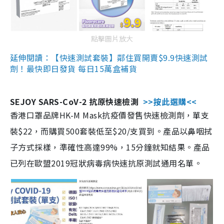
點擊圖片放大
延伸閱讀：【快速測試套裝】鄰住買開賣$9.9快速測試
劑！最快即日發貨 每日15萬盒補貨
SEJOY SARS-CoV-2 抗原快速檢測
>>按此選購<<
香港口罩品牌HK-M Mask抗疫價發售快速檢測劑，單支
裝$22，而購買500套裝低至$20/支買到。產品以鼻咽拭
子方式採樣，準確性高達99%，15分鐘就知結果。產品
已列在歐盟2019冠狀病毒病快速抗原測試通用名單。