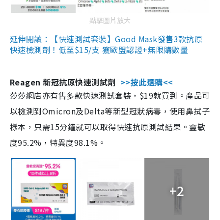
點擊圖片放大
延伸閱讀：【快速測試套裝】Good Mask發售3款抗原
快速檢測劑！低至$15/支 獲歐盟認證+無限購數量
Reagen 新冠抗原快速測試劑
>>按此選購<<
莎莎網店亦有售多款快速測試套裝，$19就買到。產品可
以檢測到Omicron及Delta等新型冠狀病毒，使用鼻拭子
樣本，只需15分鐘就可以取得快速抗原測試結果。靈敏
度95.2%，特異度98.1%。
+2