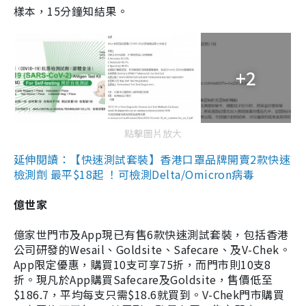
樣本，15分鐘知結果。
+2
點擊圖片放大
延伸閱讀：【快速測試套裝】香港口罩品牌開賣2款快速
檢測劑 最平$18起 ！可檢測Delta/Omicron病毒
億世家
億家世門市及App現已有售6款快速測試套裝，包括香港
公司研發的Wesail、Goldsite、Safecare、及V-Chek。
App限定優惠，購買10支可享75折，而門市則10支8
折。現凡於App購買Safecare及Goldsite，售價低至
$186.7，平均每支只需$18.6就買到。V-Chek門市購買