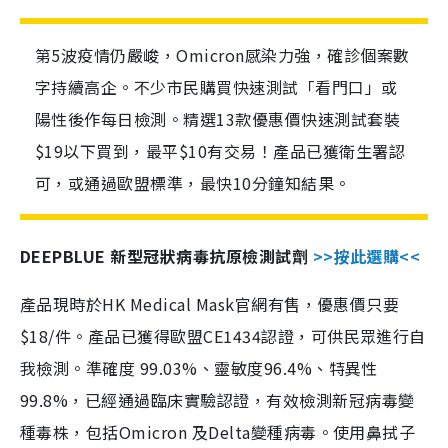
第5波疫情仍嚴峻，Omicron感染力強，確診個案數
字持續高企。不少市民購買快速測試「看門口」或
陽性後作每日檢測。精選13款優惠價快速測試套裝
$19以下買到，最平$10有交易！產品已獲衛生署認
可，或通過歐盟標準，最快10分鐘知結果。
DEEPBLUE 新型冠狀病毒抗原檢測試劑
>>按此選購<<
產品現時於HK Medical Mask官網有售，優惠價只要
$18/件。產品已獲得歐盟CE1434認證，可供民眾進行自
我檢測。準確度 99.03%、靈敏度96.4%、特異性
99.8%，已經通過臨床實驗認證，有效檢測新冠病毒變
種毒株，包括Omicron 及Delta變種病毒。使用鼻拭子