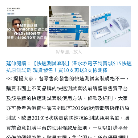
點擊圖片放大
延伸閱讀：【快速測試套裝】深水埗電子特賣城$15快速
抗原測試劑 現貨發售！買10支再送3支檢測棒
<< 提提大家，各零售商發售的快速測試套裝規格不一，
購買市面上不同品牌的快速測試套裝前請留意售賣平台
及該品牌的快速測試套裝使用方法、條款及細則，大家
亦可參考香港衞生署表列認可2019冠狀病毒病快速抗原
測試、歐盟2019冠狀病毒病快速抗原測試通用名單，購
買前留意訂購平台的使用條款及細則，一切以訂購平台
公佈的價錢為準。數量有限，售完即止；所有優惠細則