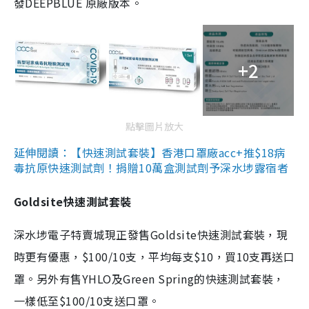
發DEEPBLUE 原廠版本。
+2
點擊圖片放大
延伸閱讀：【快速測試套裝】香港口罩廠acc+推$18病
毒抗原快速測試劑！捐贈10萬盒測試劑予深水埗露宿者
Goldsite快速測試套裝
深水埗電子特賣城現正發售Goldsite快速測試套裝，現
時更有優惠，$100/10支，平均每支$10，買10支再送口
罩。另外有售YHLO及Green Spring的快速測試套裝，
一樣低至$100/10支送口罩。