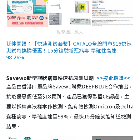
點擊圖片放大
延伸閱讀：【快速測試套裝】CATALO全線門市$16快速
測試劑換購優惠！15分鐘驗新冠病毒 準確性高達
98.26%
Savewo新型冠狀病毒快速抗原測試劑
>>按此選購<<
產品由香港口罩品牌Savewo聯乘DEEPBLUE合作推出，
抗疫優惠價低至$18買到。產品已獲得歐盟CE認證，主
要以採集鼻液樣本作檢測，能有效檢測Omicron及Delta
變種病毒，準確度達至99%，最快15分鐘就能知道檢測
結果。