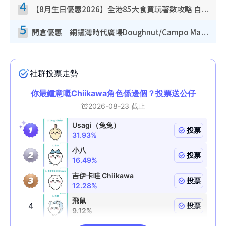
4
【8月生日優惠2026】全港85大食買玩著數攻略 自助餐/火鍋放題同行免費＋誠品/DONKI送現金券
5
開倉優惠｜銅鑼灣時代廣場Doughnut/Campo Marzio開倉低至1折！背囊、書包、手袋劈價$200起