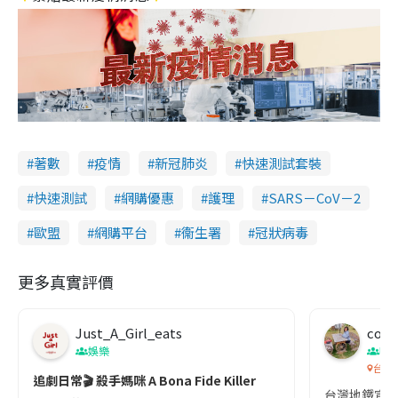
著數
疫情
新冠肺炎
快速測試套裝
快速測試
網購優惠
護理
SARS－CoV－2
歐盟
網購平台
衞生署
冠狀病毒
更多真實評價
Just_A_Girl_eats
co c
娛樂
吹
台灣
追劇日常🎬 殺手媽咪 A Bona Fide Killer
台灣地鐵宣