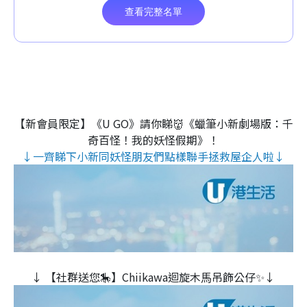
【新會員限定】《U GO》請你睇👹《蠟筆小新劇場版：千
奇百怪！我的妖怪假期》！
↓一齊睇下小新同妖怪朋友們點樣聯手拯救屋企人啦↓
↓ 【社群送您🎠】Chiikawa迴旋木⾺吊飾公仔✨↓