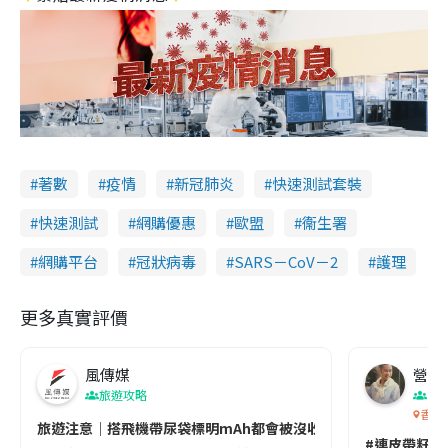
著數
疫情
新冠肺炎
快速測試套裝
快速測試
網購優惠
歐盟
衞生署
網購平台
冠狀病毒
SARS－CoV－2
護理
更多真實評價
風傳媒
營養教
旅遊攻略
生
香港
旅遊注意｜搭飛機帶尿袋標明mAh都會被沒收😱出發前切記檢查「1
#連皮帶籽都