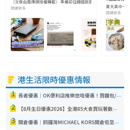
（文章由風傳媒授權轉載） 準備前往韓國旅遊的民眾，近期要特別留
夏天其中一種時
閱讀更多
閱讀更多
港生活限時優惠情報
1
長者優惠｜OK便利店推樂悠咭優惠！買麵包/牛奶/保健品拍卡即減
2
【8月生日優惠2026】全港85大食買玩著數攻略 自助餐/火鍋放題同行免費＋誠品/DONKI送現金券
3
開倉優惠｜銅鑼灣MICHAEL KORS開倉低至17折！直擊$500起買手袋/銀包/鞋款 必買經典Jet Set系列