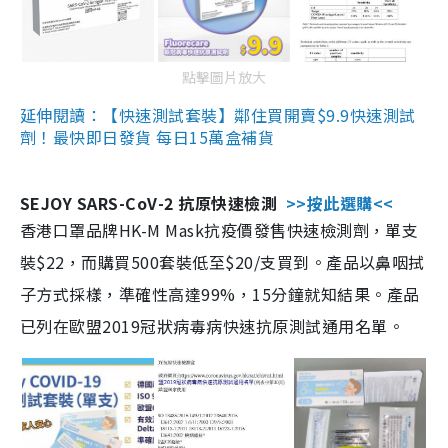
點擊圖片放大
延伸閱讀：【快速測試套裝】鄰住買開賣$9.9快速測試
劑！最快即日發貨 每日15萬盒補貨
SEJOY SARS-CoV-2 抗原快速檢測
>>按此選購<<
香港口罩品牌HK-M Mask抗疫價發售快速檢測劑，單支
裝$22，而購買500套裝低至$20/支買到。產品以鼻咽拭
子方式採樣，準確性高達99%，15分鐘就知結果。產品
已列在歐盟2019冠狀病毒病快速抗原測試通用名單。