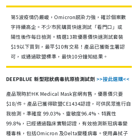
第5波疫情仍嚴峻，Omicron感染力強，確診個案數
字持續高企。不少市民購買快速測試「看門口」或
陽性後作每日檢測。精選13款優惠價快速測試套裝
$19以下買到，最平$10有交易！產品已獲衛生署認
可，或通過歐盟標準，最快10分鐘知結果。
DEEPBLUE 新型冠狀病毒抗原檢測試劑
>>按此選購<<
產品現時於HK Medical Mask官網有售，優惠價只要
$18/件。產品已獲得歐盟CE1434認證，可供民眾進行自
我檢測。準確度 99.03%、靈敏度96.4%、特異性
99.8%，已經通過臨床實驗認證，有效檢測新冠病毒變
種毒株，包括Omicron 及Delta變種病毒。使用鼻拭子