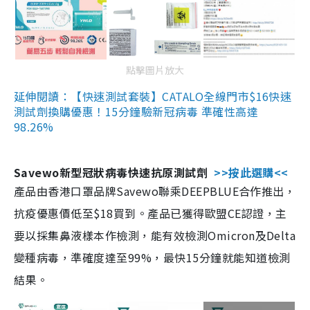
點擊圖片放大
延伸閱讀：【快速測試套裝】CATALO全線門市$16快速
測試劑換購優惠！15分鐘驗新冠病毒 準確性高達
98.26%
Savewo新型冠狀病毒快速抗原測試劑
>>按此選購<<
產品由香港口罩品牌Savewo聯乘DEEPBLUE合作推出，
抗疫優惠價低至$18買到。產品已獲得歐盟CE認證，主
要以採集鼻液樣本作檢測，能有效檢測Omicron及Delta
變種病毒，準確度達至99%，最快15分鐘就能知道檢測
結果。