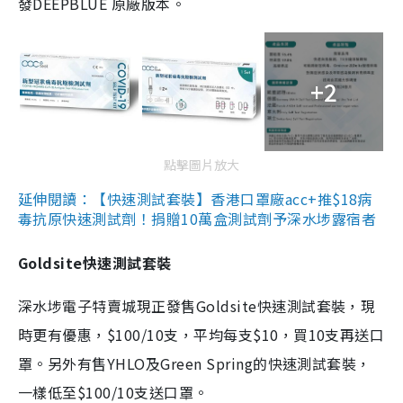
發DEEPBLUE 原廠版本。
+2
點擊圖片放大
延伸閱讀：【快速測試套裝】香港口罩廠acc+推$18病
毒抗原快速測試劑！捐贈10萬盒測試劑予深水埗露宿者
Goldsite快速測試套裝
深水埗電子特賣城現正發售Goldsite快速測試套裝，現
時更有優惠，$100/10支，平均每支$10，買10支再送口
罩。另外有售YHLO及Green Spring的快速測試套裝，
一樣低至$100/10支送口罩。