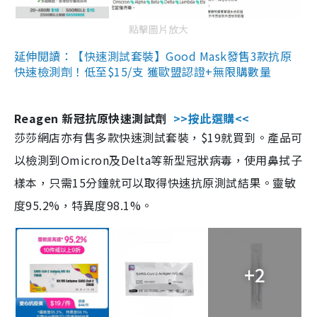
點擊圖片放大
延伸閱讀：【快速測試套裝】Good Mask發售3款抗原
快速檢測劑！低至$15/支 獲歐盟認證+無限購數量
Reagen 新冠抗原快速測試劑
>>按此選購<<
莎莎網店亦有售多款快速測試套裝，$19就買到。產品可
以檢測到Omicron及Delta等新型冠狀病毒，使用鼻拭子
樣本，只需15分鐘就可以取得快速抗原測試結果。靈敏
度95.2%，特異度98.1%。
+2