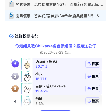
4
開倉優惠｜馬拉松開倉低至3折！直擊$99起買adidas／New Balance／Puma鞋款 STANLEY保溫杯劈價至$119起
5
廚具優惠｜普樂氏/意美廚/Buffalo廚具低至3折！$89起買煎鍋／炒鑊／個人鍋 同場小家電激減至$99起