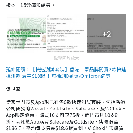
樣本，15分鐘知結果。
+2
點擊圖片放大
延伸閱讀：【快速測試套裝】香港口罩品牌開賣2款快速
檢測劑 最平$18起 ！可檢測Delta/Omicron病毒
億世家
億家世門市及App現已有售6款快速測試套裝，包括香港
公司研發的Wesail、Goldsite、Safecare、及V-Chek。
App限定優惠，購買10支可享75折，而門市則10支8
折。現凡於App購買Safecare及Goldsite，售價低至
$186.7，平均每支只需$18.6就買到。V-Chek門市購買