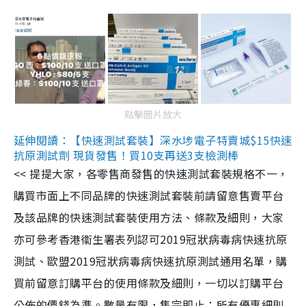
點擊圖片放大
延伸閱讀：【快速測試套裝】深水埗電子特賣城$15快速
抗原測試劑 現貨發售！買10支再送3支檢測棒
<< 提提大家，各零售商發售的快速測試套裝規格不一，
購買市面上不同品牌的快速測試套裝前請留意售賣平台
及該品牌的快速測試套裝使用方法、條款及細則，大家
亦可參考香港衞生署表列認可2019冠狀病毒病快速抗原
測試、歐盟2019冠狀病毒病快速抗原測試通用名單，購
買前留意訂購平台的使用條款及細則，一切以訂購平台
公佈的價錢為準。數量有限，售完即止；所有優惠細則