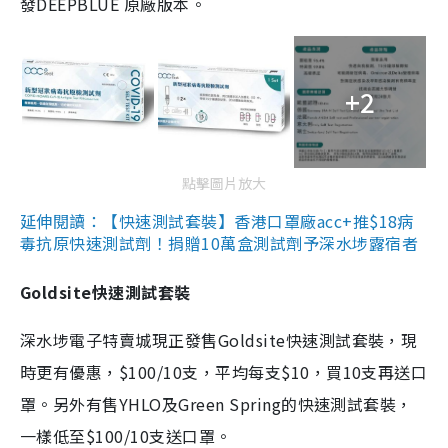
發DEEPBLUE 原廠版本。
+2
點擊圖片放大
延伸閱讀：【快速測試套裝】香港口罩廠acc+推$18病
毒抗原快速測試劑！捐贈10萬盒測試劑予深水埗露宿者
Goldsite快速測試套裝
深水埗電子特賣城現正發售Goldsite快速測試套裝，現
時更有優惠，$100/10支，平均每支$10，買10支再送口
罩。另外有售YHLO及Green Spring的快速測試套裝，
一樣低至$100/10支送口罩。