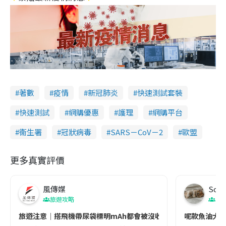
著數
疫情
新冠肺炎
快速測試套裝
快速測試
網購優惠
護理
網購平台
衞生署
冠狀病毒
SARS－CoV－2
歐盟
更多真實評價
風傳媒
Soul
旅遊攻略
生
旅遊注意｜搭飛機帶尿袋標明mAh都會被沒收😱出發前切記檢查「1
呢款魚油大家