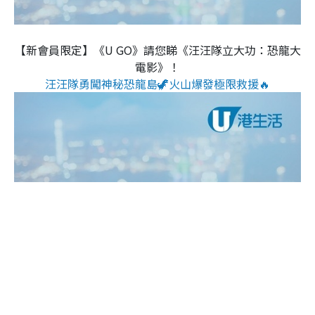
【新會員限定】《U GO》請您睇《汪汪隊立大功：恐龍大
電影》！
汪汪隊勇闖神秘恐龍島🦖火山爆發極限救援🔥