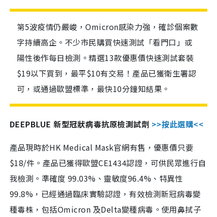
第5波疫情仍嚴峻，Omicron感染力強，確診個案數
字持續高企。不少市民購買快速測試「看門口」或
陽性後作每日檢測。精選13款優惠價快速測試套裝
$19以下買到，最平$10有交易！產品已獲衛生署認
可，或通過歐盟標準，最快10分鐘知結果。
DEEPBLUE 新型冠狀病毒抗原檢測試劑
>>按此選購<<
產品現時於HK Medical Mask官網有售，優惠價只要
$18/件。產品已獲得歐盟CE1434認證，可供民眾進行自
我檢測。準確度 99.03%、靈敏度96.4%、特異性
99.8%，已經通過臨床實驗認證，有效檢測新冠病毒變
種毒株，包括Omicron 及Delta變種病毒。使用鼻拭子