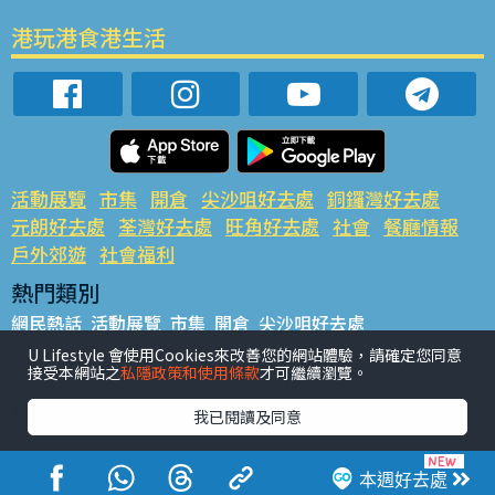
港玩港食港生活
活動展覽
市集
開倉
尖沙咀好去處
銅鑼灣好去處
元朗好去處
荃灣好去處
旺角好去處
社會
餐廳情報
戶外郊遊
社會福利
熱門類別
網民熱話
活動展覽
市集
開倉
尖沙咀好去處
銅鑼灣好去處
元朗好去處
荃灣好去處
旺角好去處
社會
U Lifestyle 會使用Cookies來改善您的網站體驗，請確定您同意
接受本網站之
私隱政策和使用條款
才可繼續瀏覽。
餐廳情報
戶外郊遊
熱門標籤
我已閱讀及同意
#UGO搵好去處
#人氣活動推介
#美食社群熱話
#親子玩樂好去處
#ULifestyle應用程式
#限時搶
本週好去處