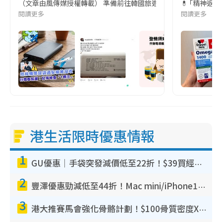
（文章由風傳媒授權轉載） 準備前往韓國旅遊的民眾，近期要特別留
💊 ｢精神返
閱讀更多
閱讀更多
港生活限時優惠情報
1
GU優惠｜手袋突發減價低至22折！$39買經典波士頓包/餃子袋！飾物同步減價$29起！
2
豐澤優惠勁減低至44折！Mac mini/iPhone17Pro大減價！廚房家電$220起
3
港大推賽馬會強化骨骼計劃！$100骨質密度X光檢查 完成免費運動訓練送超市禮券！附參加資格