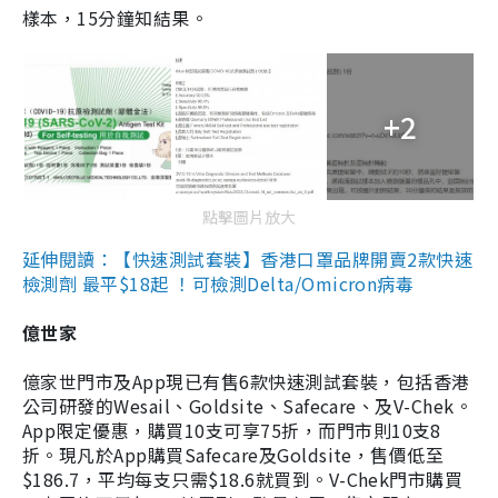
樣本，15分鐘知結果。
+2
點擊圖片放大
延伸閱讀：【快速測試套裝】香港口罩品牌開賣2款快速
檢測劑 最平$18起 ！可檢測Delta/Omicron病毒
億世家
億家世門市及App現已有售6款快速測試套裝，包括香港
公司研發的Wesail、Goldsite、Safecare、及V-Chek。
App限定優惠，購買10支可享75折，而門市則10支8
折。現凡於App購買Safecare及Goldsite，售價低至
$186.7，平均每支只需$18.6就買到。V-Chek門市購買