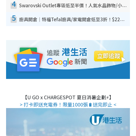
4
Swarovski Outlet專區低至半價！人氣水晶飾物/小擺設$138起！迪士尼款/水晶高跟鞋都有平
5
廚具開倉｜特福Tefal廚具/家電開倉低至3折！$220起買平底鍋/炒鑊/湯煲！電飯煲/吸塵機/燙斗$418起
【U GO x CHARGESPOT 夏日消暑企劃⚡】
> 打卡即送充電券！限量1000張🔋送完即止 <