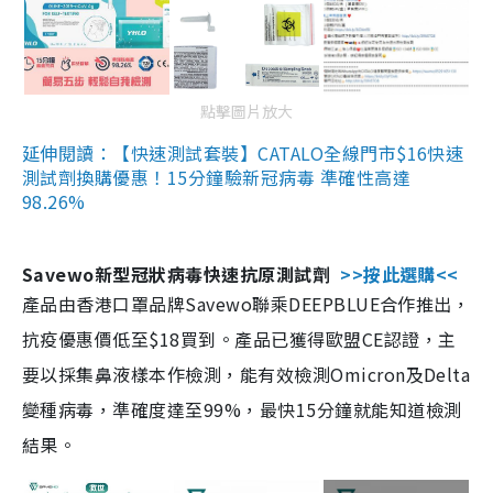
點擊圖片放大
延伸閱讀：【快速測試套裝】CATALO全線門市$16快速
測試劑換購優惠！15分鐘驗新冠病毒 準確性高達
98.26%
Savewo新型冠狀病毒快速抗原測試劑
>>按此選購<<
產品由香港口罩品牌Savewo聯乘DEEPBLUE合作推出，
抗疫優惠價低至$18買到。產品已獲得歐盟CE認證，主
要以採集鼻液樣本作檢測，能有效檢測Omicron及Delta
變種病毒，準確度達至99%，最快15分鐘就能知道檢測
結果。