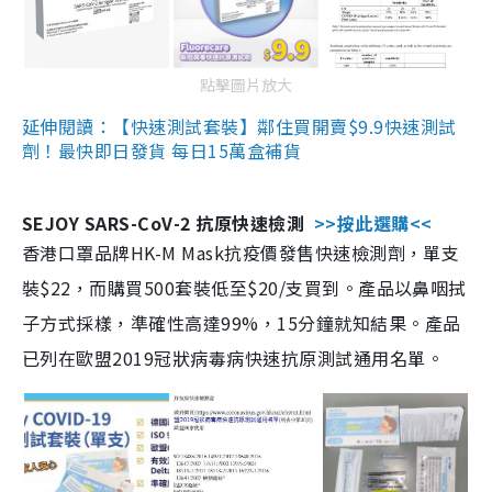
點擊圖片放大
延伸閱讀：【快速測試套裝】鄰住買開賣$9.9快速測試
劑！最快即日發貨 每日15萬盒補貨
SEJOY SARS-CoV-2 抗原快速檢測
>>按此選購<<
香港口罩品牌HK-M Mask抗疫價發售快速檢測劑，單支
裝$22，而購買500套裝低至$20/支買到。產品以鼻咽拭
子方式採樣，準確性高達99%，15分鐘就知結果。產品
已列在歐盟2019冠狀病毒病快速抗原測試通用名單。