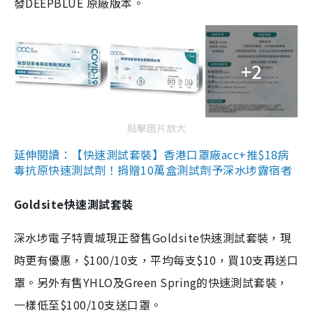
發DEEPBLUE 原廠版本。
+2
點擊圖片放大
延伸閱讀：【快速測試套裝】香港口罩廠acc+推$18病
毒抗原快速測試劑！捐贈10萬盒測試劑予深水埗露宿者
Goldsite快速測試套裝
深水埗電子特賣城現正發售Goldsite快速測試套裝，現
時更有優惠，$100/10支，平均每支$10，買10支再送口
罩。另外有售YHLO及Green Spring的快速測試套裝，
一樣低至$100/10支送口罩。