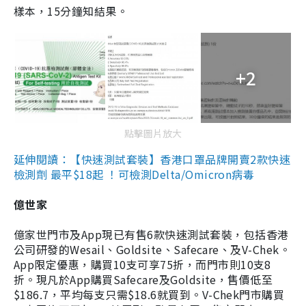
樣本，15分鐘知結果。
+2
點擊圖片放大
延伸閱讀：【快速測試套裝】香港口罩品牌開賣2款快速
檢測劑 最平$18起 ！可檢測Delta/Omicron病毒
億世家
億家世門市及App現已有售6款快速測試套裝，包括香港
公司研發的Wesail、Goldsite、Safecare、及V-Chek。
App限定優惠，購買10支可享75折，而門市則10支8
折。現凡於App購買Safecare及Goldsite，售價低至
$186.7，平均每支只需$18.6就買到。V-Chek門市購買