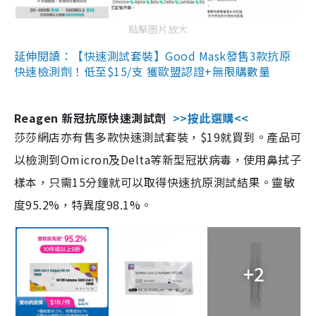
點擊圖片放大
延伸閱讀：【快速測試套裝】Good Mask發售3款抗原
快速檢測劑！低至$15/支 獲歐盟認證+無限購數量
Reagen 新冠抗原快速測試劑
>>按此選購<<
莎莎網店亦有售多款快速測試套裝，$19就買到。產品可
以檢測到Omicron及Delta等新型冠狀病毒，使用鼻拭子
樣本，只需15分鐘就可以取得快速抗原測試結果。靈敏
度95.2%，特異度98.1%。
+2