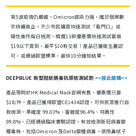
第5波疫情仍嚴峻，Omicron感染力強，確診個案數
字持續高企。不少市民購買快速測試「看門口」或
陽性後作每日檢測。精選13款優惠價快速測試套裝
$19以下買到，最平$10有交易！產品已獲衛生署認
可，或通過歐盟標準，最快10分鐘知結果。
DEEPBLUE 新型冠狀病毒抗原檢測試劑
>>按此選購<<
產品現時於HK Medical Mask官網有售，優惠價只要
$18/件。產品已獲得歐盟CE1434認證，可供民眾進行自
我檢測。準確度 99.03%、靈敏度96.4%、特異性
99.8%，已經通過臨床實驗認證，有效檢測新冠病毒變
種毒株，包括Omicron 及Delta變種病毒。使用鼻拭子