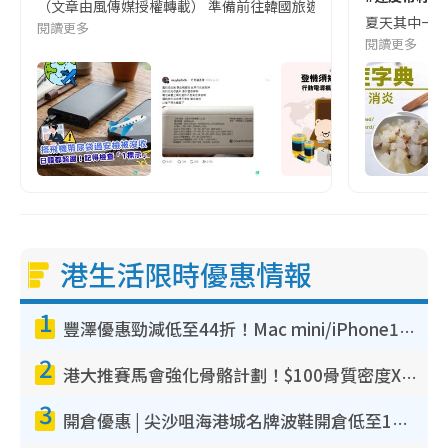
（文章由風傳媒授權轉載） 準備前往韓國旅遊的民眾，近期要特別留
夏天其中一種時
閱讀更多
閱讀更多
港生活限時優惠情報
1
豐澤優惠勁減低至44折！Mac mini/iPhone17Pro大減價！廚房家電$220起
2
港大推賽馬會強化骨骼計劃！$100骨質密度X光檢查 完成免費運動訓練送超市禮券！附參加資格
3
開倉優惠 | 尖沙咀海港城名牌波鞋開倉低至1折！On鞋$899起／Joy&Peace鞋履$98起