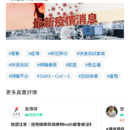
著數
疫情
新冠肺炎
快速測試套裝
快速測試
網購優惠
歐盟
衞生署
網購平台
SARS－CoV－2
冠狀病毒
護理
更多真實評價
風傳媒
營養教
旅遊攻略
生
香港
旅遊注意｜搭飛機帶尿袋標明mAh都會被沒收😱出發前切記檢查「1
#連皮帶籽都