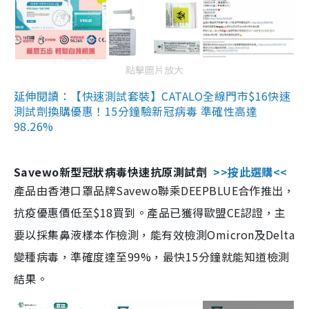
點擊圖片放大
延伸閱讀：【快速測試套裝】CATALO全線門市$16快速
測試劑換購優惠！15分鐘驗新冠病毒 準確性高達
98.26%
Savewo新型冠狀病毒快速抗原測試劑
>>按此選購<<
產品由香港口罩品牌Savewo聯乘DEEPBLUE合作推出，
抗疫優惠價低至$18買到。產品已獲得歐盟CE認證，主
要以採集鼻液樣本作檢測，能有效檢測Omicron及Delta
變種病毒，準確度達至99%，最快15分鐘就能知道檢測
結果。