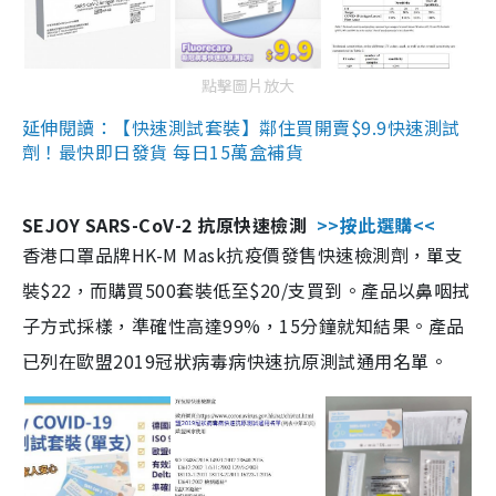
點擊圖片放大
延伸閱讀：【快速測試套裝】鄰住買開賣$9.9快速測試
劑！最快即日發貨 每日15萬盒補貨
SEJOY SARS-CoV-2 抗原快速檢測
>>按此選購<<
香港口罩品牌HK-M Mask抗疫價發售快速檢測劑，單支
裝$22，而購買500套裝低至$20/支買到。產品以鼻咽拭
子方式採樣，準確性高達99%，15分鐘就知結果。產品
已列在歐盟2019冠狀病毒病快速抗原測試通用名單。