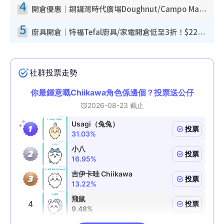
4
開倉優惠｜銅鑼灣時代廣場Doughnut/Campo Marzio開倉低至1折！背囊、書包、手袋劈價$200起
5
廚具開倉｜特福Tefal廚具/家電開倉低至3折！$220起買平底鍋/炒鑊/湯煲！電飯煲/吸塵機/燙斗$418起