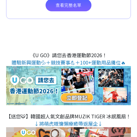
《U GO》請您去香港運動節2026！
體驗新興運動💦＋競技賽事💪＋100+運動用品攤位🔥
【送您🐯】韓國超人氣文創品牌MUZIK TIGER 冰感風扇！
↓將萌虎嘅慵懶療癒帶返屋企↓