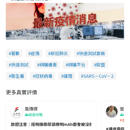
著數
疫情
新冠肺炎
快速測試套裝
快速測試
網購優惠
網購平台
歐盟
衞生署
冠狀病毒
護理
SARS－CoV－2
更多真實評價
風傳媒
營養教
旅遊攻略
生
香港
旅遊注意｜搭飛機帶尿袋標明mAh都會被沒收😱出發前切記檢查「1
#連皮帶籽都