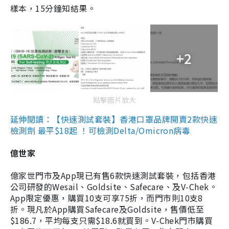
樣本，15分鐘知結果。
+2
點擊圖片放大
延伸閱讀：【快速測試套裝】香港口罩品牌開賣2款快速
檢測劑 最平$18起 ！可檢測Delta/Omicron病毒
億世家
億家世門市及App現已有售6款快速測試套裝，包括香港
公司研發的Wesail、Goldsite、Safecare、及V-Chek。
App限定優惠，購買10支可享75折，而門市則10支8
折。現凡於App購買Safecare及Goldsite，售價低至
$186.7，平均每支只需$18.6就買到。V-Chek門市購買