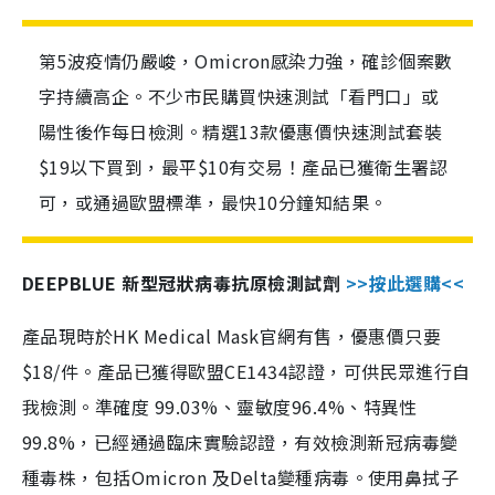
第5波疫情仍嚴峻，Omicron感染力強，確診個案數
字持續高企。不少市民購買快速測試「看門口」或
陽性後作每日檢測。精選13款優惠價快速測試套裝
$19以下買到，最平$10有交易！產品已獲衛生署認
可，或通過歐盟標準，最快10分鐘知結果。
DEEPBLUE 新型冠狀病毒抗原檢測試劑
>>按此選購<<
產品現時於HK Medical Mask官網有售，優惠價只要
$18/件。產品已獲得歐盟CE1434認證，可供民眾進行自
我檢測。準確度 99.03%、靈敏度96.4%、特異性
99.8%，已經通過臨床實驗認證，有效檢測新冠病毒變
種毒株，包括Omicron 及Delta變種病毒。使用鼻拭子