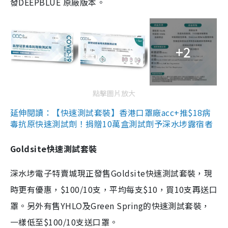
發DEEPBLUE 原廠版本。
+2
點擊圖片放大
延伸閱讀：【快速測試套裝】香港口罩廠acc+推$18病
毒抗原快速測試劑！捐贈10萬盒測試劑予深水埗露宿者
Goldsite快速測試套裝
深水埗電子特賣城現正發售Goldsite快速測試套裝，現
時更有優惠，$100/10支，平均每支$10，買10支再送口
罩。另外有售YHLO及Green Spring的快速測試套裝，
一樣低至$100/10支送口罩。