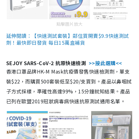
點擊圖片放大
延伸閱讀：【快速測試套裝】鄰住買開賣$9.9快速測試
劑！最快即日發貨 每日15萬盒補貨
SEJOY SARS-CoV-2 抗原快速檢測
>>按此選購<<
香港口罩品牌HK-M Mask抗疫價發售快速檢測劑，單支
裝$22，而購買500套裝低至$20/支買到。產品以鼻咽拭
子方式採樣，準確性高達99%，15分鐘就知結果。產品
已列在歐盟2019冠狀病毒病快速抗原測試通用名單。