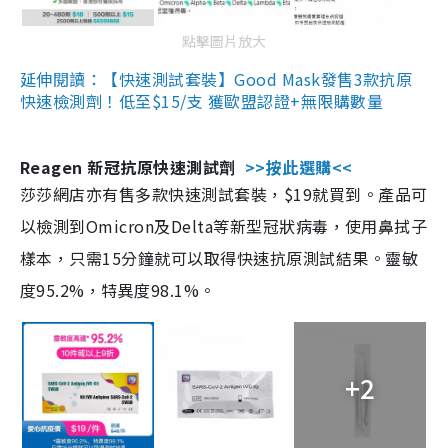
點擊圖片放大
延伸閱讀：【快速測試套裝】Good Mask發售3款抗原
快速檢測劑！低至$15/支 獲歐盟認證+無限購數量
Reagen 新冠抗原快速測試劑
>>按此選購<<
莎莎網店亦有售多款快速測試套裝，$19就買到。產品可
以檢測到Omicron及Delta等新型冠狀病毒，使用鼻拭子
樣本，只需15分鐘就可以取得快速抗原測試結果。靈敏
度95.2%，特異度98.1%。
+2