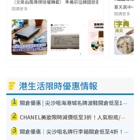
（文章由風傳媒授權轉載） 準備前往韓國旅遊的民眾，近期要特別留
夏天其中一種時
閱讀更多
閱讀更多
港生活限時優惠情報
1
開倉優惠 | 尖沙咀海港城名牌波鞋開倉低至1折！On鞋$899起／Joy&Peace鞋履$98起
2
CHANEL美妝限時減價低至3折！人氣粉底/唇膏/精華液低至$275！COCO香水都有平
3
開倉優惠｜尖沙咀名牌行李箱開倉低至4折！一連5日 American Tourister/ace./Hallmark $200起！