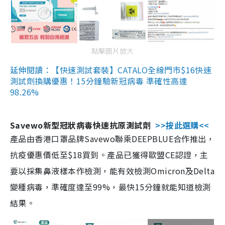
點擊圖片放大
延伸閱讀：【快速測試套裝】CATALO全線門市$16快速
測試劑換購優惠！15分鐘驗新冠病毒 準確性高達
98.26%
Savewo新型冠狀病毒快速抗原測試劑
>>按此選購<<
產品由香港口罩品牌Savewo聯乘DEEPBLUE合作推出，
抗疫優惠價低至$18買到。產品已獲得歐盟CE認證，主
要以採集鼻液樣本作檢測，能有效檢測Omicron及Delta
變種病毒，準確度達至99%，最快15分鐘就能知道檢測
結果。