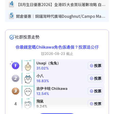
4
【8月生日優惠2026】全港85大食買玩著數攻略 自助餐/火鍋放題同行免費＋誠品/DONKI送現金券
5
開倉優惠｜銅鑼灣時代廣場Doughnut/Campo Marzio開倉低至1折！背囊、書包、手袋劈價$200起