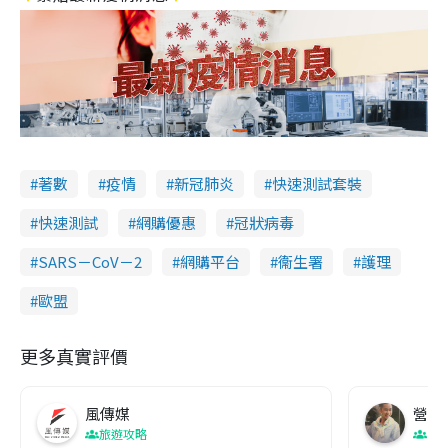
著數
疫情
新冠肺炎
快速測試套裝
快速測試
網購優惠
冠狀病毒
SARS－CoV－2
網購平台
衞生署
護理
歐盟
更多真實評價
風傳媒
營養教
旅遊攻略
生