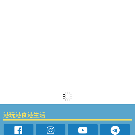
港玩港食港生活