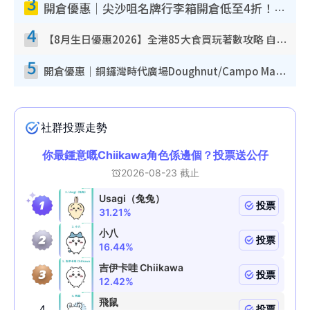
3
開倉優惠｜尖沙咀名牌行李箱開倉低至4折！一連5日 American Tourister/ace./Hallmark $200起！
4
【8月生日優惠2026】全港85大食買玩著數攻略 自助餐/火鍋放題同行免費＋誠品/DONKI送現金券
5
開倉優惠｜銅鑼灣時代廣場Doughnut/Campo Marzio開倉低至1折！背囊、書包、手袋劈價$200起