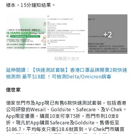
樣本，15分鐘知結果。
+2
點擊圖片放大
延伸閱讀：【快速測試套裝】香港口罩品牌開賣2款快速
檢測劑 最平$18起 ！可檢測Delta/Omicron病毒
億世家
億家世門市及App現已有售6款快速測試套裝，包括香港
公司研發的Wesail、Goldsite、Safecare、及V-Chek。
App限定優惠，購買10支可享75折，而門市則10支8
折。現凡於App購買Safecare及Goldsite，售價低至
$186.7，平均每支只需$18.6就買到。V-Chek門市購買