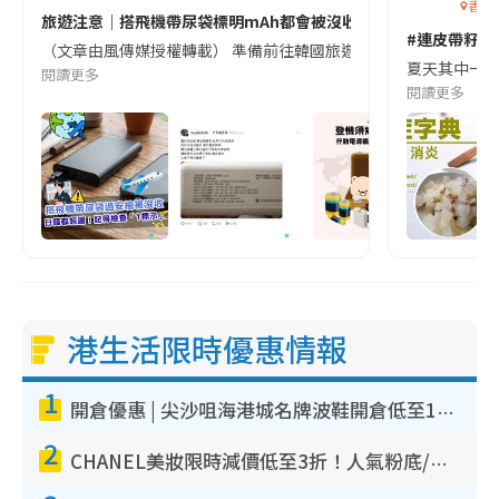
香港
旅遊注意｜搭飛機帶尿袋標明mAh都會被沒收😱出發前切記檢查「1
#連皮帶籽都
（文章由風傳媒授權轉載） 準備前往韓國旅遊的民眾，近期要特別留
夏天其中一種時
閱讀更多
閱讀更多
港生活限時優惠情報
1
開倉優惠 | 尖沙咀海港城名牌波鞋開倉低至1折！On鞋$899起／Joy&Peace鞋履$98起
2
CHANEL美妝限時減價低至3折！人氣粉底/唇膏/精華液低至$275！COCO香水都有平