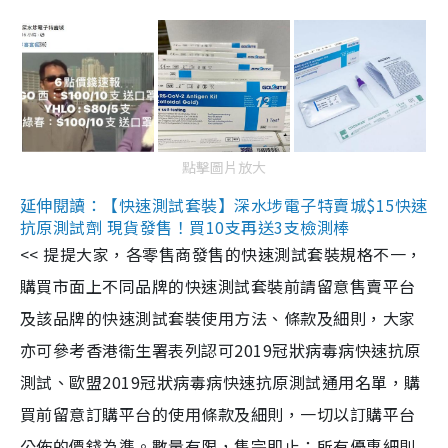
點擊圖片放大
延伸閱讀：【快速測試套裝】深水埗電子特賣城$15快速
抗原測試劑 現貨發售！買10支再送3支檢測棒
<< 提提大家，各零售商發售的快速測試套裝規格不一，
購買市面上不同品牌的快速測試套裝前請留意售賣平台
及該品牌的快速測試套裝使用方法、條款及細則，大家
亦可參考香港衞生署表列認可2019冠狀病毒病快速抗原
測試、歐盟2019冠狀病毒病快速抗原測試通用名單，購
買前留意訂購平台的使用條款及細則，一切以訂購平台
公佈的價錢為準。數量有限，售完即止；所有優惠細則