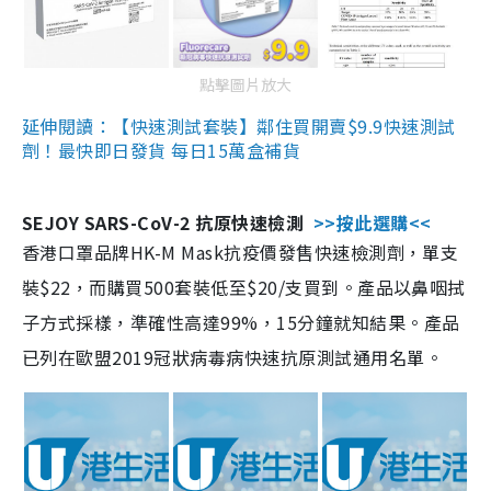
點擊圖片放大
延伸閱讀：【快速測試套裝】鄰住買開賣$9.9快速測試
劑！最快即日發貨 每日15萬盒補貨
SEJOY SARS-CoV-2 抗原快速檢測
>>按此選購<<
香港口罩品牌HK-M Mask抗疫價發售快速檢測劑，單支
裝$22，而購買500套裝低至$20/支買到。產品以鼻咽拭
子方式採樣，準確性高達99%，15分鐘就知結果。產品
已列在歐盟2019冠狀病毒病快速抗原測試通用名單。