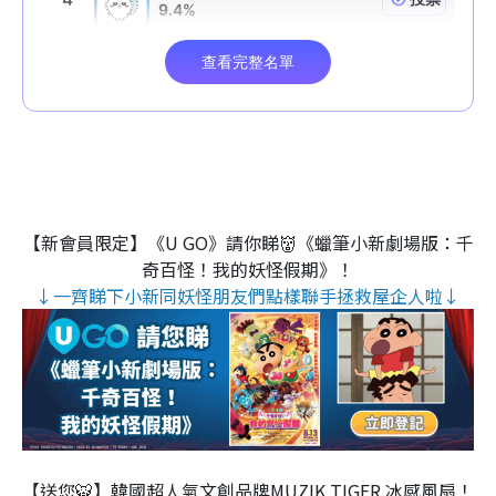
【新會員限定】《U GO》請你睇👹《蠟筆小新劇場版：千
奇百怪！我的妖怪假期》！
↓一齊睇下小新同妖怪朋友們點樣聯手拯救屋企人啦↓
【送您🐯】韓國超人氣文創品牌MUZIK TIGER 冰感風扇！