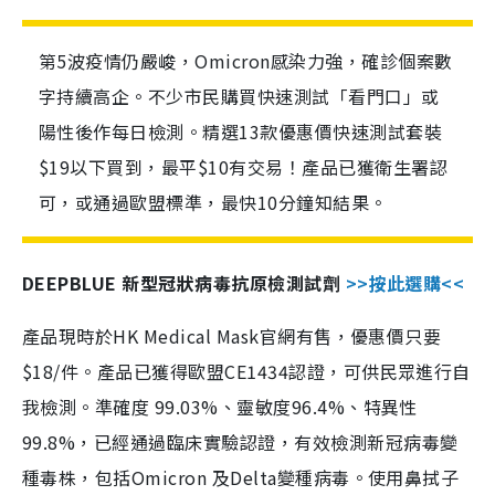
第5波疫情仍嚴峻，Omicron感染力強，確診個案數
字持續高企。不少市民購買快速測試「看門口」或
陽性後作每日檢測。精選13款優惠價快速測試套裝
$19以下買到，最平$10有交易！產品已獲衛生署認
可，或通過歐盟標準，最快10分鐘知結果。
DEEPBLUE 新型冠狀病毒抗原檢測試劑
>>按此選購<<
產品現時於HK Medical Mask官網有售，優惠價只要
$18/件。產品已獲得歐盟CE1434認證，可供民眾進行自
我檢測。準確度 99.03%、靈敏度96.4%、特異性
99.8%，已經通過臨床實驗認證，有效檢測新冠病毒變
種毒株，包括Omicron 及Delta變種病毒。使用鼻拭子