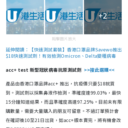
+2
點擊圖片放大
延伸閱讀：【快速測試套裝】香港口罩品牌Savewo推出
$18快速測試劑！有效檢測Omicron、Delta變種病毒
acc+ test 新型冠狀病毒抗原測試劑
>>按此選購<<
產品由香港口罩品牌acc+ 推出，抗疫價只要$18就買
到。測試劑以採集鼻液作檢測，準確度達99.03%，最快
15分鐘知道結果，而且準確度高達97.25%。目前未有限
購數量，需要大量購入的朋友可留意。不過訂單預計會
在確認後10至21日出貨，如acc+版本賣完，將有機會改