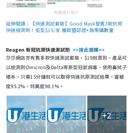
點擊圖片放大
延伸閱讀：【快速測試套裝】Good Mask發售3款抗原
快速檢測劑！低至$15/支 獲歐盟認證+無限購數量
Reagen 新冠抗原快速測試劑
>>按此選購<<
莎莎網店亦有售多款快速測試套裝，$19就買到。產品可
以檢測到Omicron及Delta等新型冠狀病毒，使用鼻拭子
樣本，只需15分鐘就可以取得快速抗原測試結果。靈敏
度95.2%，特異度98.1%。
+2