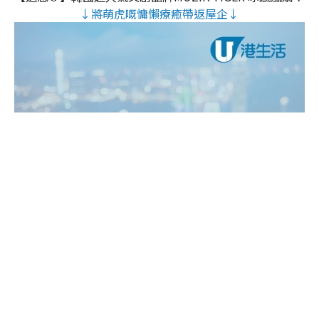
↓將萌虎嘅慵懶療癒帶返屋企↓