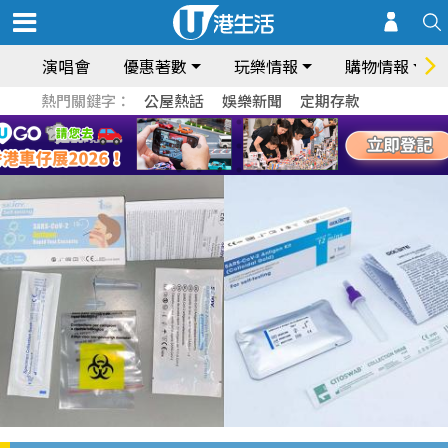
演唱會
優惠著數
玩樂情報
購物情報
熱門關鍵字：
公屋熱話
娛樂新聞
定期存款