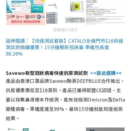
點擊圖片放大
延伸閱讀：【快速測試套裝】CATALO全線門市$16快速
測試劑換購優惠！15分鐘驗新冠病毒 準確性高達
98.26%
Savewo新型冠狀病毒快速抗原測試劑
>>按此選購<<
產品由香港口罩品牌Savewo聯乘DEEPBLUE合作推出，
抗疫優惠價低至$18買到。產品已獲得歐盟CE認證，主
要以採集鼻液樣本作檢測，能有效檢測Omicron及Delta
變種病毒，準確度達至99%，最快15分鐘就能知道檢測
結果。