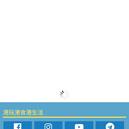
港玩港食港生活