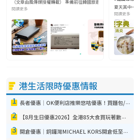
（文章由風傳媒授權轉載） 準備前往韓國旅遊的民眾，近期要特別留
夏天其中一種時
閱讀更多
閱讀更多
港生活限時優惠情報
1
長者優惠｜OK便利店推樂悠咭優惠！買麵包/牛奶/保健品拍卡即減
2
【8月生日優惠2026】全港85大食買玩著數攻略 自助餐/火鍋放題同行免費＋誠品/DONKI送現金券
3
開倉優惠｜銅鑼灣MICHAEL KORS開倉低至17折！直擊$500起買手袋/銀包/鞋款 必買經典Jet Set系列