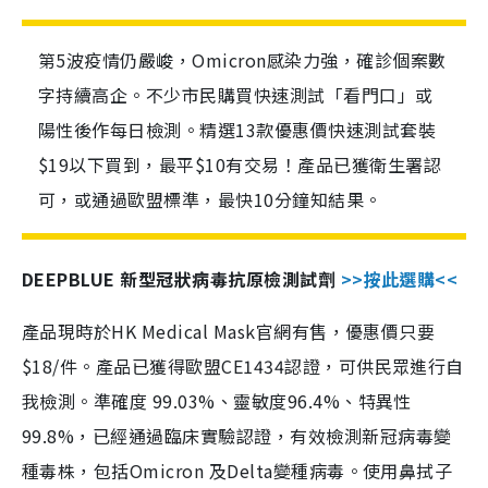
第5波疫情仍嚴峻，Omicron感染力強，確診個案數
字持續高企。不少市民購買快速測試「看門口」或
陽性後作每日檢測。精選13款優惠價快速測試套裝
$19以下買到，最平$10有交易！產品已獲衛生署認
可，或通過歐盟標準，最快10分鐘知結果。
DEEPBLUE 新型冠狀病毒抗原檢測試劑
>>按此選購<<
產品現時於HK Medical Mask官網有售，優惠價只要
$18/件。產品已獲得歐盟CE1434認證，可供民眾進行自
我檢測。準確度 99.03%、靈敏度96.4%、特異性
99.8%，已經通過臨床實驗認證，有效檢測新冠病毒變
種毒株，包括Omicron 及Delta變種病毒。使用鼻拭子