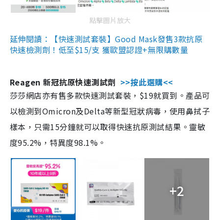
點擊圖片放大
延伸閱讀：【快速測試套裝】Good Mask發售3款抗原
快速檢測劑！低至$15/支 獲歐盟認證+無限購數量
Reagen 新冠抗原快速測試劑
>>按此選購<<
莎莎網店亦有售多款快速測試套裝，$19就買到。產品可
以檢測到Omicron及Delta等新型冠狀病毒，使用鼻拭子
樣本，只需15分鐘就可以取得快速抗原測試結果。靈敏
度95.2%，特異度98.1%。
+2