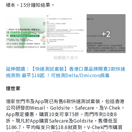
樣本，15分鐘知結果。
+2
點擊圖片放大
延伸閱讀：【快速測試套裝】香港口罩品牌開賣2款快速
檢測劑 最平$18起 ！可檢測Delta/Omicron病毒
億世家
億家世門市及App現已有售6款快速測試套裝，包括香港
公司研發的Wesail、Goldsite、Safecare、及V-Chek。
App限定優惠，購買10支可享75折，而門市則10支8
折。現凡於App購買Safecare及Goldsite，售價低至
$186.7，平均每支只需$18.6就買到。V-Chek門市購買