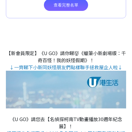
【新會員限定】《U GO》請你睇👹《蠟筆小新劇場版：千
奇百怪！我的妖怪假期》！
↓一齊睇下小新同妖怪朋友們點樣聯手拯救屋企人啦↓
《U GO》請您去【名偵探柯南TV動畫播放30週年紀念
展】！