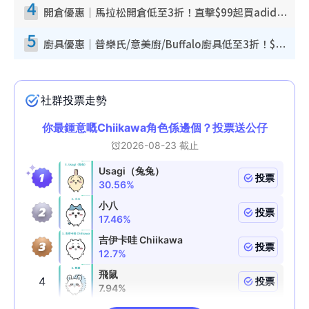
4
開倉優惠｜馬拉松開倉低至3折！直擊$99起買adidas／New Balance／Puma鞋款 STANLEY保溫杯劈價至$119起
5
廚具優惠｜普樂氏/意美廚/Buffalo廚具低至3折！$89起買煎鍋／炒鑊／個人鍋 同場小家電激減至$99起