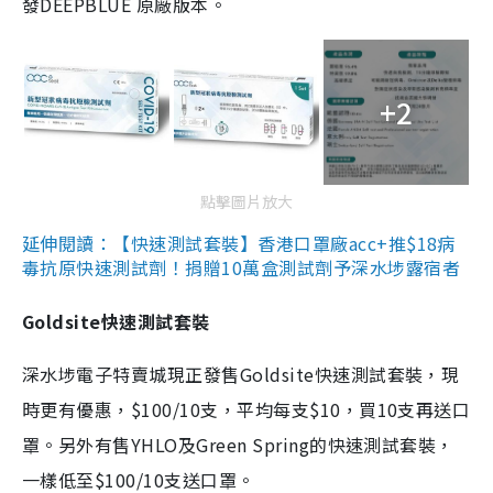
發DEEPBLUE 原廠版本。
+2
點擊圖片放大
延伸閱讀：【快速測試套裝】香港口罩廠acc+推$18病
毒抗原快速測試劑！捐贈10萬盒測試劑予深水埗露宿者
Goldsite快速測試套裝
深水埗電子特賣城現正發售Goldsite快速測試套裝，現
時更有優惠，$100/10支，平均每支$10，買10支再送口
罩。另外有售YHLO及Green Spring的快速測試套裝，
一樣低至$100/10支送口罩。