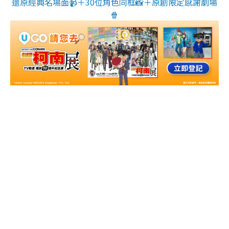
還原經典名場面📹＋30位角色同框📸＋原創限定感謝劇場
🍿