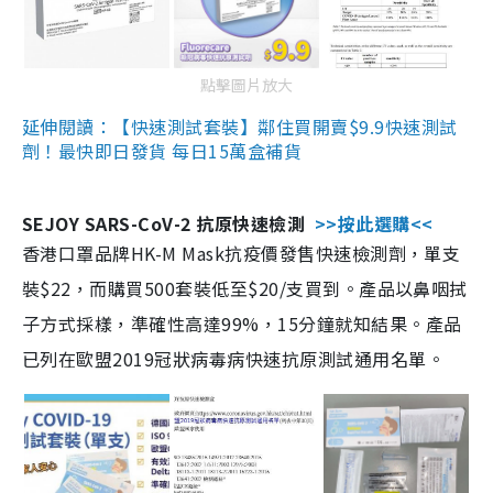
點擊圖片放大
延伸閱讀：【快速測試套裝】鄰住買開賣$9.9快速測試
劑！最快即日發貨 每日15萬盒補貨
SEJOY SARS-CoV-2 抗原快速檢測
>>按此選購<<
香港口罩品牌HK-M Mask抗疫價發售快速檢測劑，單支
裝$22，而購買500套裝低至$20/支買到。產品以鼻咽拭
子方式採樣，準確性高達99%，15分鐘就知結果。產品
已列在歐盟2019冠狀病毒病快速抗原測試通用名單。