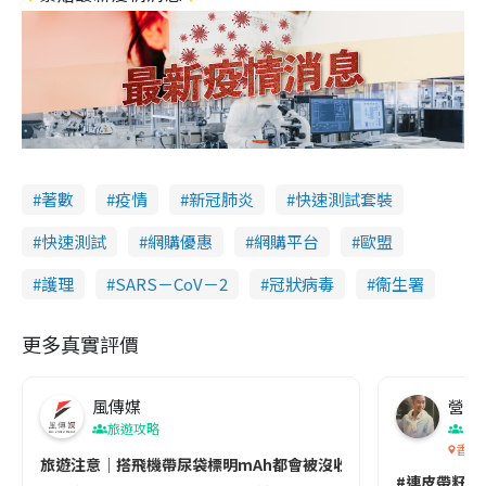
著數
疫情
新冠肺炎
快速測試套裝
快速測試
網購優惠
網購平台
歐盟
護理
SARS－CoV－2
冠狀病毒
衞生署
更多真實評價
風傳媒
營養教
旅遊攻略
生
香港
旅遊注意｜搭飛機帶尿袋標明mAh都會被沒收😱出發前切記檢查「1
#連皮帶籽都