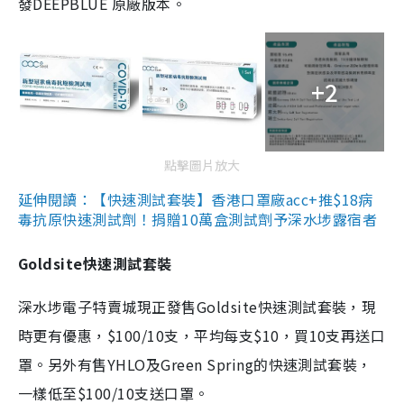
發DEEPBLUE 原廠版本。
+2
點擊圖片放大
延伸閱讀：【快速測試套裝】香港口罩廠acc+推$18病
毒抗原快速測試劑！捐贈10萬盒測試劑予深水埗露宿者
Goldsite快速測試套裝
深水埗電子特賣城現正發售Goldsite快速測試套裝，現
時更有優惠，$100/10支，平均每支$10，買10支再送口
罩。另外有售YHLO及Green Spring的快速測試套裝，
一樣低至$100/10支送口罩。