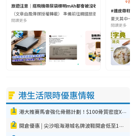
香港
旅遊注意｜搭飛機帶尿袋標明mAh都會被沒收😱出發前切記檢查「1
#連皮帶籽都
（文章由風傳媒授權轉載） 準備前往韓國旅遊的民眾，近期要特別留
夏天其中一種時
閱讀更多
閱讀更多
港生活限時優惠情報
1
港大推賽馬會強化骨骼計劃！$100骨質密度X光檢查 完成免費運動訓練送超市禮券！附參加資格
2
開倉優惠 | 尖沙咀海港城名牌波鞋開倉低至1折！On鞋$899起／Joy&Peace鞋履$98起