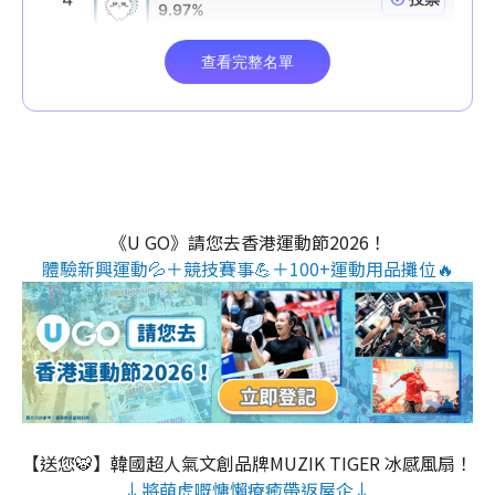
《U GO》請您去香港運動節2026！
體驗新興運動💦＋競技賽事💪＋100+運動用品攤位🔥
【送您🐯】韓國超人氣文創品牌MUZIK TIGER 冰感風扇！
↓將萌虎嘅慵懶療癒帶返屋企↓