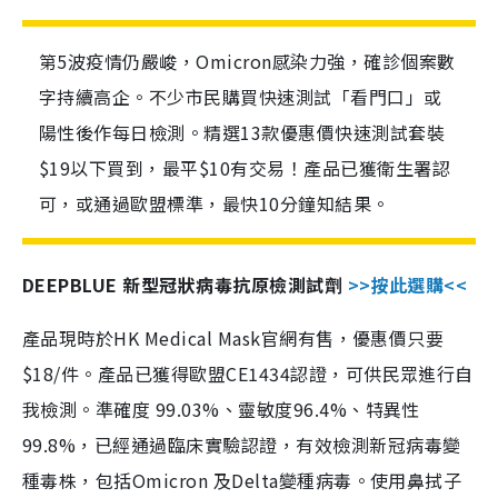
第5波疫情仍嚴峻，Omicron感染力強，確診個案數
字持續高企。不少市民購買快速測試「看門口」或
陽性後作每日檢測。精選13款優惠價快速測試套裝
$19以下買到，最平$10有交易！產品已獲衛生署認
可，或通過歐盟標準，最快10分鐘知結果。
DEEPBLUE 新型冠狀病毒抗原檢測試劑
>>按此選購<<
產品現時於HK Medical Mask官網有售，優惠價只要
$18/件。產品已獲得歐盟CE1434認證，可供民眾進行自
我檢測。準確度 99.03%、靈敏度96.4%、特異性
99.8%，已經通過臨床實驗認證，有效檢測新冠病毒變
種毒株，包括Omicron 及Delta變種病毒。使用鼻拭子