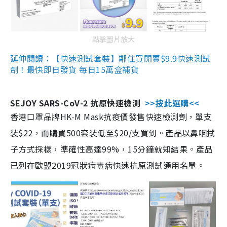
點擊圖片放大
延伸閱讀：【快速測試套裝】鄰住買開賣$9.9快速測試
劑！最快即日發貨 每日15萬盒補貨
SEJOY SARS-CoV-2 抗原快速檢測
>>按此選購<<
香港口罩品牌HK-M Mask抗疫價發售快速檢測劑，單支
裝$22，而購買500套裝低至$20/支買到。產品以鼻咽拭
子方式採樣，準確性高達99%，15分鐘就知結果。產品
已列在歐盟2019冠狀病毒病快速抗原測試通用名單。