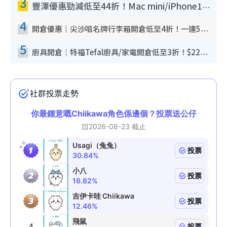
3
豐澤優惠勁減低至44折！Mac mini/iPhone17Pro大減價！廚房家電$220起
4
開倉優惠｜尖沙咀名牌行李箱開倉低至4折！一連5日 American Tourister/ace./Hallmark $200起！
5
廚具開倉｜特福Tefal廚具/家電開倉低至3折！$220起買平底鍋/炒鑊/湯煲！電飯煲/吸塵機/燙斗$418起