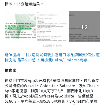
樣本，15分鐘知結果。
+2
點擊圖片放大
延伸閱讀：【快速測試套裝】香港口罩品牌開賣2款快速
檢測劑 最平$18起 ！可檢測Delta/Omicron病毒
億世家
億家世門市及App現已有售6款快速測試套裝，包括香港
公司研發的Wesail、Goldsite、Safecare、及V-Chek。
App限定優惠，購買10支可享75折，而門市則10支8
折。現凡於App購買Safecare及Goldsite，售價低至
$186.7，平均每支只需$18.6就買到。V-Chek門市購買