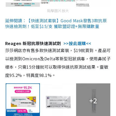
點擊圖片放大
延伸閱讀：【快速測試套裝】Good Mask發售3款抗原
快速檢測劑！低至$15/支 獲歐盟認證+無限購數量
Reagen 新冠抗原快速測試劑
>>按此選購<<
莎莎網店亦有售多款快速測試套裝，$19就買到。產品可
以檢測到Omicron及Delta等新型冠狀病毒，使用鼻拭子
樣本，只需15分鐘就可以取得快速抗原測試結果。靈敏
度95.2%，特異度98.1%。
+2