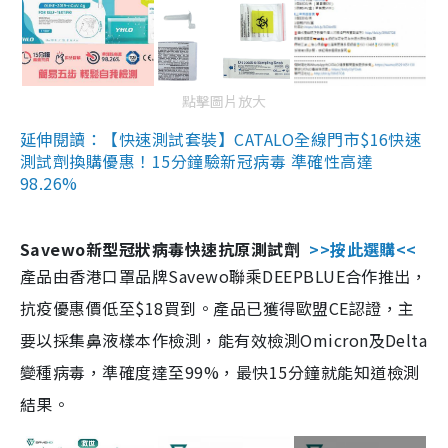
點擊圖片放大
延伸閱讀：【快速測試套裝】CATALO全線門市$16快速
測試劑換購優惠！15分鐘驗新冠病毒 準確性高達
98.26%
Savewo新型冠狀病毒快速抗原測試劑
>>按此選購<<
產品由香港口罩品牌Savewo聯乘DEEPBLUE合作推出，
抗疫優惠價低至$18買到。產品已獲得歐盟CE認證，主
要以採集鼻液樣本作檢測，能有效檢測Omicron及Delta
變種病毒，準確度達至99%，最快15分鐘就能知道檢測
結果。