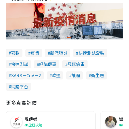
著數
疫情
新冠肺炎
快速測試套裝
快速測試
網購優惠
冠狀病毒
SARS－CoV－2
歐盟
護理
衞生署
網購平台
更多真實評價
風傳媒
營養教
旅遊攻略
生