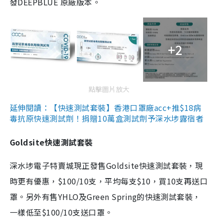
發DEEPBLUE 原廠版本。
+2
點擊圖片放大
延伸閱讀：【快速測試套裝】香港口罩廠acc+推$18病
毒抗原快速測試劑！捐贈10萬盒測試劑予深水埗露宿者
Goldsite快速測試套裝
深水埗電子特賣城現正發售Goldsite快速測試套裝，現
時更有優惠，$100/10支，平均每支$10，買10支再送口
罩。另外有售YHLO及Green Spring的快速測試套裝，
一樣低至$100/10支送口罩。