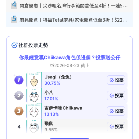
4
開倉優惠｜尖沙咀名牌行李箱開倉低至4折！一連5日 American Tourister/ace./Hallmark $200起！
5
廚具開倉｜特福Tefal廚具/家電開倉低至3折！$220起買平底鍋/炒鑊/湯煲！電飯煲/吸塵機/燙斗$418起