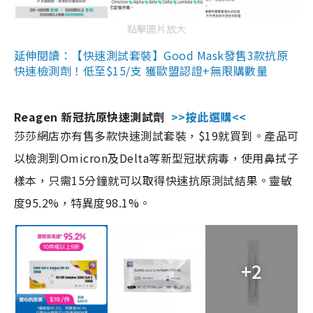
點擊圖片放大
延伸閱讀：【快速測試套裝】Good Mask發售3款抗原
快速檢測劑！低至$15/支 獲歐盟認證+無限購數量
Reagen 新冠抗原快速測試劑
>>按此選購<<
莎莎網店亦有售多款快速測試套裝，$19就買到。產品可
以檢測到Omicron及Delta等新型冠狀病毒，使用鼻拭子
樣本，只需15分鐘就可以取得快速抗原測試結果。靈敏
度95.2%，特異度98.1%。
+2