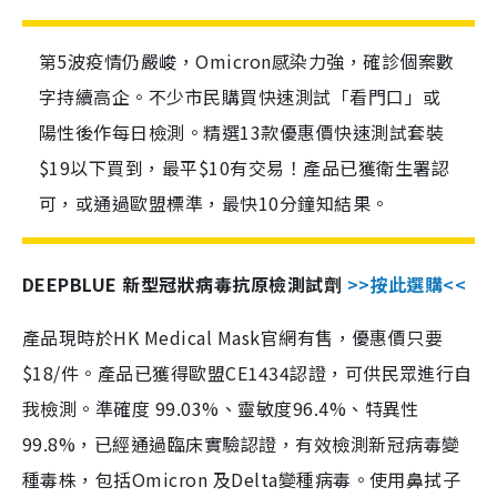
第5波疫情仍嚴峻，Omicron感染力強，確診個案數
字持續高企。不少市民購買快速測試「看門口」或
陽性後作每日檢測。精選13款優惠價快速測試套裝
$19以下買到，最平$10有交易！產品已獲衛生署認
可，或通過歐盟標準，最快10分鐘知結果。
DEEPBLUE 新型冠狀病毒抗原檢測試劑
>>按此選購<<
產品現時於HK Medical Mask官網有售，優惠價只要
$18/件。產品已獲得歐盟CE1434認證，可供民眾進行自
我檢測。準確度 99.03%、靈敏度96.4%、特異性
99.8%，已經通過臨床實驗認證，有效檢測新冠病毒變
種毒株，包括Omicron 及Delta變種病毒。使用鼻拭子