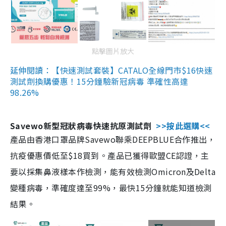
點擊圖片放大
延伸閱讀：【快速測試套裝】CATALO全線門市$16快速
測試劑換購優惠！15分鐘驗新冠病毒 準確性高達
98.26%
Savewo新型冠狀病毒快速抗原測試劑
>>按此選購<<
產品由香港口罩品牌Savewo聯乘DEEPBLUE合作推出，
抗疫優惠價低至$18買到。產品已獲得歐盟CE認證，主
要以採集鼻液樣本作檢測，能有效檢測Omicron及Delta
變種病毒，準確度達至99%，最快15分鐘就能知道檢測
結果。