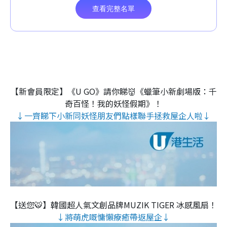
【新會員限定】《U GO》請你睇👹《蠟筆小新劇場版：千
奇百怪！我的妖怪假期》！
↓一齊睇下小新同妖怪朋友們點樣聯手拯救屋企人啦↓
【送您🐯】韓國超人氣文創品牌MUZIK TIGER 冰感風扇！
↓將萌虎嘅慵懶療癒帶返屋企↓