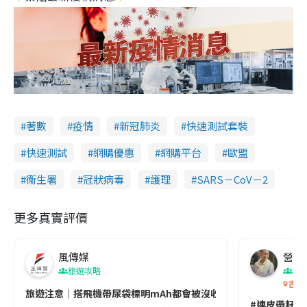
著數
疫情
新冠肺炎
快速測試套裝
快速測試
網購優惠
網購平台
歐盟
衞生署
冠狀病毒
護理
SARS－CoV－2
更多真實評價
風傳媒
營養教
旅遊攻略
生
香港
旅遊注意｜搭飛機帶尿袋標明mAh都會被沒收😱出發前切記檢查「1
#連皮帶籽都