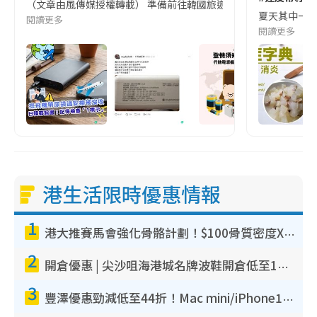
（文章由風傳媒授權轉載） 準備前往韓國旅遊的民眾，近期要特別留
夏天其中一種時
閱讀更多
閱讀更多
港生活限時優惠情報
1
港大推賽馬會強化骨骼計劃！$100骨質密度X光檢查 完成免費運動訓練送超市禮券！附參加資格
2
開倉優惠 | 尖沙咀海港城名牌波鞋開倉低至1折！On鞋$899起／Joy&Peace鞋履$98起
3
豐澤優惠勁減低至44折！Mac mini/iPhone17Pro大減價！廚房家電$220起