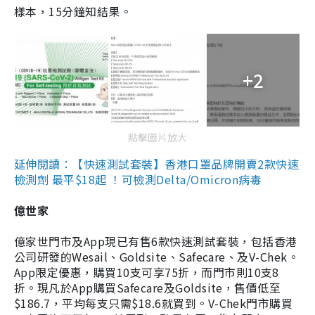
樣本，15分鐘知結果。
+2
點擊圖片放大
延伸閱讀：【快速測試套裝】香港口罩品牌開賣2款快速
檢測劑 最平$18起 ！可檢測Delta/Omicron病毒
億世家
億家世門市及App現已有售6款快速測試套裝，包括香港
公司研發的Wesail、Goldsite、Safecare、及V-Chek。
App限定優惠，購買10支可享75折，而門市則10支8
折。現凡於App購買Safecare及Goldsite，售價低至
$186.7，平均每支只需$18.6就買到。V-Chek門市購買