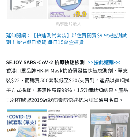
點擊圖片放大
延伸閱讀：【快速測試套裝】鄰住買開賣$9.9快速測試
劑！最快即日發貨 每日15萬盒補貨
SEJOY SARS-CoV-2 抗原快速檢測
>>按此選購<<
香港口罩品牌HK-M Mask抗疫價發售快速檢測劑，單支
裝$22，而購買500套裝低至$20/支買到。產品以鼻咽拭
子方式採樣，準確性高達99%，15分鐘就知結果。產品
已列在歐盟2019冠狀病毒病快速抗原測試通用名單。