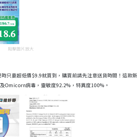
點擊圖片放大
劑，現時只要超低價$9.9就買到，購買前請先注意送貨時間！這款
Omicorn病毒，靈敏度92.2%，特異度100%。