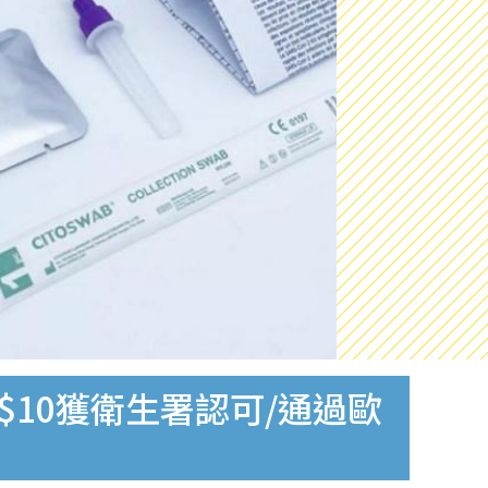
$10獲衛生署認可/通過歐