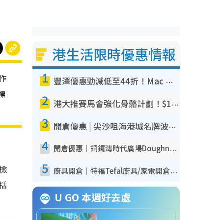
港生活限時優惠情報
1
作
豐澤優惠勁減低至44折！Mac mini/iPhone17Pro大減價！廚房家電$220起
標
2
港大推賽馬會強化骨骼計劃！$100骨質密度X光檢查 完成免費運動訓練送超市禮券！附參加資格
3
開倉優惠 | 尖沙咀海港城名牌波鞋開倉低至1折！On鞋$899起／Joy&Peace鞋履$98起
4
開倉優惠｜銅鑼灣時代廣場Doughnut/Campo Marzio開倉低至1折！背囊、書包、手袋劈價$200起
5
我檢
廚具開倉｜特福Tefal廚具/家電開倉低至3折！$220起買平底鍋/炒鑊/湯煲！電飯煲/吸塵機/燙斗$418起
包括
U GO 本週好去處