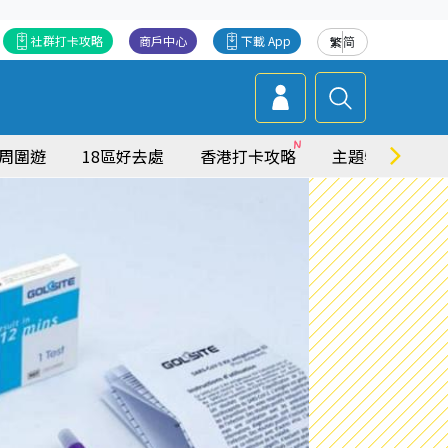
社群打卡攻略
商戶中心
下載 App
繁
简
周圍遊
18區好去處
香港打卡攻略
主題特集