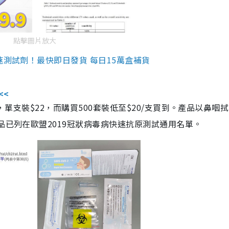
點擊圖片放大
速測試劑！最快即日發貨 每日15萬盒補貨
<<
，單支裝$22，而購買500套裝低至$20/支買到。產品以鼻咽
品已列在歐盟2019冠狀病毒病快速抗原測試通用名單。