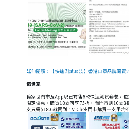
延伸閱讀：【快速測試套裝】香港口罩品牌開賣2款快速
億世家
億家世門市及App現已有售6款快速測試套裝，包括香港公司
限定優惠，購買10支可享75折，而門市則10支8折。現
支只需$18.6就買到。V-Chek門市購買一支平