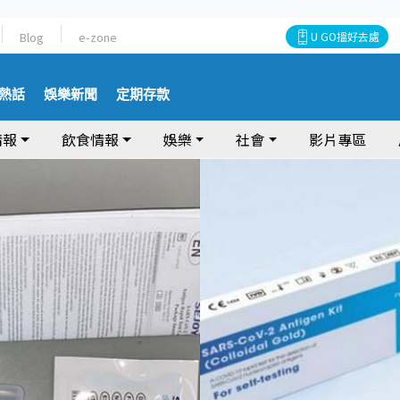
Blog
e-zone
U GO搵好去處
熱話
娛樂新聞
定期存款
情報
飲食情報
娛樂
社會
影片專區