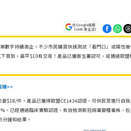
在Google追蹤
《UHK 港生活》
診個案數字持續高企。不少市民購買快速測試「看門口」或陽性後
以下買到，最平$10有交易！產品已獲衛生署認可，或通過歐盟
選購<<
惠價只要$18/件。產品已獲得歐盟CE1434認證，可供民眾進行自
性99.8%，已經通過臨床實驗認證，有效檢測新冠病毒變種毒株，
，15分鐘知結果。