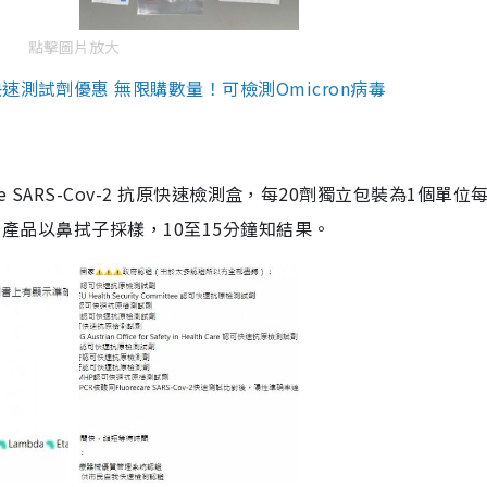
點擊圖片放大
測試劑優惠 無限購數量！可檢測Omicron病毒
are SARS-Cov-2 抗原快速檢測盒，每20劑獨立包裝為1個單位
5。產品以鼻拭子採樣，10至15分鐘知結果。