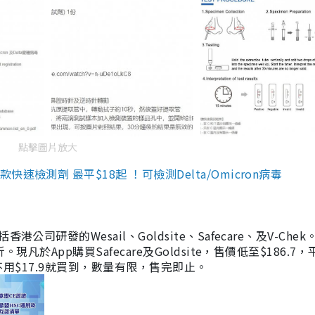
點擊圖片放大
檢測劑 最平$18起 ！可檢測Delta/Omicron病毒
研發的Wesail、Goldsite、Safecare、及V-Chek。
凡於App購買Safecare及Goldsite，售價低至$186.7
均不用$17.9就買到，數量有限，售完即止。