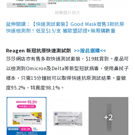
點擊圖片放大
延伸閱讀：【快速測試套裝】Good Mask發售3款抗原
快速檢測劑！低至$15/支 獲歐盟認證+無限購數量
Reagen 新冠抗原快速測試劑
>>按此選購<<
莎莎網店亦有售多款快速測試套裝，$19就買到。產品可
以檢測到Omicron及Delta等新型冠狀病毒，使用鼻拭子
樣本，只需15分鐘就可以取得快速抗原測試結果。靈敏
度95.2%，特異度98.1%。
+2