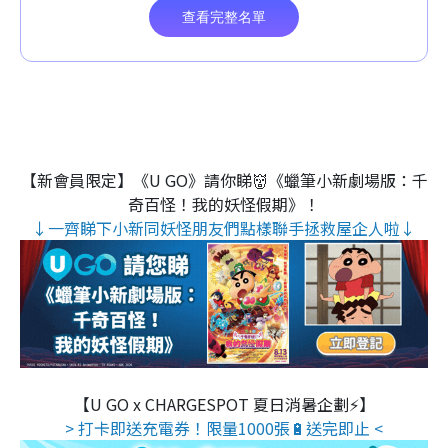
【新會員限定】《U GO》請你睇👹《蠟筆小新劇場版：千
奇百怪！我的妖怪假期》！
↓一齊睇下小新同妖怪朋友們點樣聯手拯救屋企人啦↓
【U GO x CHARGESPOT 夏日消暑企劃⚡】
> 打卡即送充電券！限量1000張🔋送完即止 <