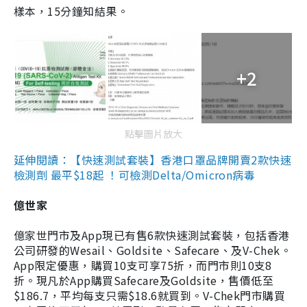
樣本，15分鐘知結果。
+2
點擊圖片放大
延伸閱讀：【快速測試套裝】香港口罩品牌開賣2款快速
檢測劑 最平$18起 ！可檢測Delta/Omicron病毒
億世家
億家世門市及App現已有售6款快速測試套裝，包括香港
公司研發的Wesail、Goldsite、Safecare、及V-Chek。
App限定優惠，購買10支可享75折，而門市則10支8
折。現凡於App購買Safecare及Goldsite，售價低至
$186.7，平均每支只需$18.6就買到。V-Chek門市購買