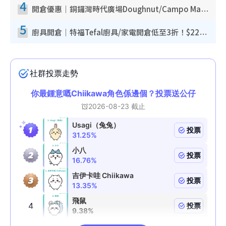
4
開倉優惠｜銅鑼灣時代廣場Doughnut/Campo Marzio開倉低至1折！背囊、書包、手袋劈價$200起
5
廚具開倉｜特福Tefal廚具/家電開倉低至3折！$220起買平底鍋/炒鑊/湯煲！電飯煲/吸塵機/燙斗$418起