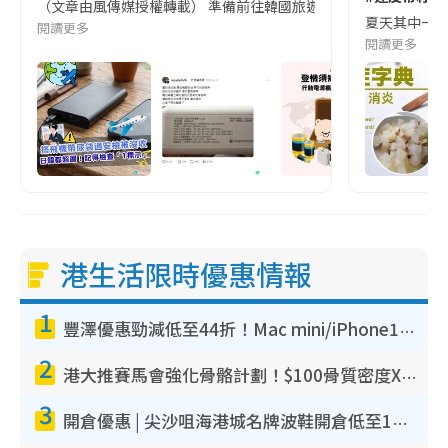
（文章由風傳媒授權轉載） 準備前往韓國旅遊的民眾，近期要特別留
夏天其中一種時
閱讀更多
閱讀更多
港生活限時優惠情報
1
豐澤優惠勁減低至44折！Mac mini/iPhone17Pro大減價！廚房家電$220起
2
港大推賽馬會強化骨骼計劃！$100骨質密度X光檢查 完成免費運動訓練送超市禮券！附參加資格
3
開倉優惠 | 尖沙咀海港城名牌波鞋開倉低至1折！On鞋$899起／Joy&Peace鞋履$98起