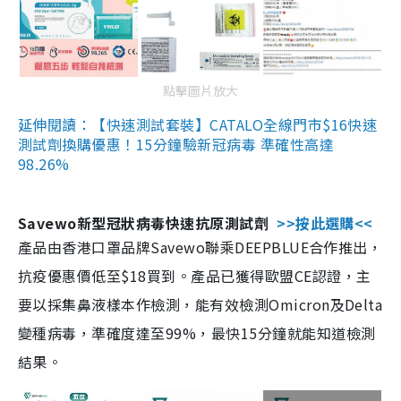
點擊圖片放大
延伸閱讀：【快速測試套裝】CATALO全線門市$16快速
測試劑換購優惠！15分鐘驗新冠病毒 準確性高達
98.26%
Savewo新型冠狀病毒快速抗原測試劑
>>按此選購<<
產品由香港口罩品牌Savewo聯乘DEEPBLUE合作推出，
抗疫優惠價低至$18買到。產品已獲得歐盟CE認證，主
要以採集鼻液樣本作檢測，能有效檢測Omicron及Delta
變種病毒，準確度達至99%，最快15分鐘就能知道檢測
結果。