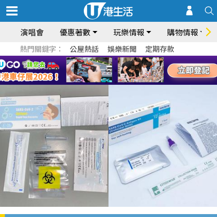
演唱會
優惠著數
玩樂情報
購物情報
熱門關鍵字：
公屋熱話
娛樂新聞
定期存款