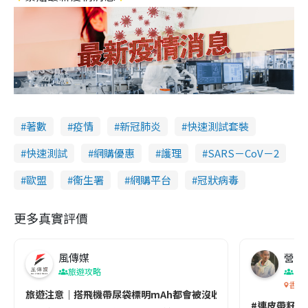
著數
疫情
新冠肺炎
快速測試套裝
快速測試
網購優惠
護理
SARS－CoV－2
歐盟
衞生署
網購平台
冠狀病毒
更多真實評價
風傳媒
營養教
旅遊攻略
生
香港
旅遊注意｜搭飛機帶尿袋標明mAh都會被沒收😱出發前切記檢查「1
#連皮帶籽都