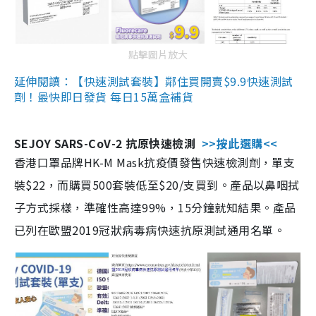
點擊圖片放大
延伸閱讀：【快速測試套裝】鄰住買開賣$9.9快速測試
劑！最快即日發貨 每日15萬盒補貨
SEJOY SARS-CoV-2 抗原快速檢測
>>按此選購<<
香港口罩品牌HK-M Mask抗疫價發售快速檢測劑，單支
裝$22，而購買500套裝低至$20/支買到。產品以鼻咽拭
子方式採樣，準確性高達99%，15分鐘就知結果。產品
已列在歐盟2019冠狀病毒病快速抗原測試通用名單。