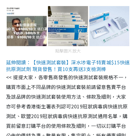
點擊圖片放大
延伸閱讀：【快速測試套裝】深水埗電子特賣城$15快速
抗原測試劑 現貨發售！買10支再送3支檢測棒
<< 提提大家，各零售商發售的快速測試套裝規格不一，
購買市面上不同品牌的快速測試套裝前請留意售賣平台
及該品牌的快速測試套裝使用方法、條款及細則，大家
亦可參考香港衞生署表列認可2019冠狀病毒病快速抗原
測試、歐盟2019冠狀病毒病快速抗原測試通用名單，購
買前留意訂購平台的使用條款及細則，一切以訂購平台
公佈的價錢為準。數量有限，售完即止；所有優惠細則