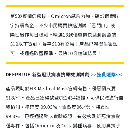
第5波疫情仍嚴峻，Omicron感染力強，確診個案數
字持續高企。不少市民購買快速測試「看門口」或
陽性後作每日檢測。精選13款優惠價快速測試套裝
$19以下買到，最平$10有交易！產品已獲衛生署認
可，或通過歐盟標準，最快10分鐘知結果。
DEEPBLUE 新型冠狀病毒抗原檢測試劑
>>按此選購<<
產品現時於HK Medical Mask官網有售，優惠價只要
$18/件。產品已獲得歐盟CE1434認證，可供民眾進行自
我檢測。準確度 99.03%、靈敏度96.4%、特異性
99.8%，已經通過臨床實驗認證，有效檢測新冠病毒變
種毒株，包括Omicron 及Delta變種病毒。使用鼻拭子