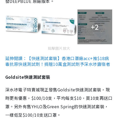
發DEEPBLUE 原廠版本。
+2
點擊圖片放大
延伸閱讀：【快速測試套裝】香港口罩廠acc+推$18病
毒抗原快速測試劑！捐贈10萬盒測試劑予深水埗露宿者
Goldsite快速測試套裝
深水埗電子特賣城現正發售Goldsite快速測試套裝，現
時更有優惠，$100/10支，平均每支$10，買10支再送口
罩。另外有售YHLO及Green Spring的快速測試套裝，
一樣低至$100/10支送口罩。