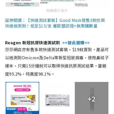
點擊圖片放大
延伸閱讀：【快速測試套裝】Good Mask發售3款抗原
快速檢測劑！低至$15/支 獲歐盟認證+無限購數量
Reagen 新冠抗原快速測試劑
>>按此選購<<
莎莎網店亦有售多款快速測試套裝，$19就買到。產品可
以檢測到Omicron及Delta等新型冠狀病毒，使用鼻拭子
樣本，只需15分鐘就可以取得快速抗原測試結果。靈敏
度95.2%，特異度98.1%。
+2