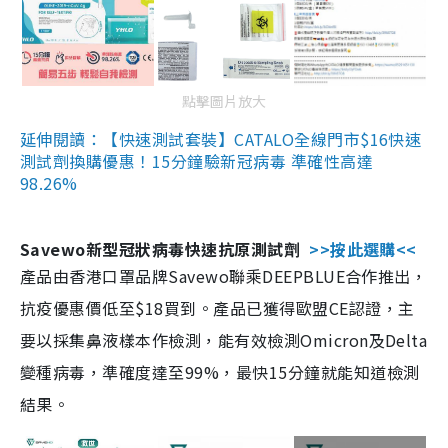
點擊圖片放大
延伸閱讀：【快速測試套裝】CATALO全線門市$16快速
測試劑換購優惠！15分鐘驗新冠病毒 準確性高達
98.26%
Savewo新型冠狀病毒快速抗原測試劑
>>按此選購<<
產品由香港口罩品牌Savewo聯乘DEEPBLUE合作推出，
抗疫優惠價低至$18買到。產品已獲得歐盟CE認證，主
要以採集鼻液樣本作檢測，能有效檢測Omicron及Delta
變種病毒，準確度達至99%，最快15分鐘就能知道檢測
結果。