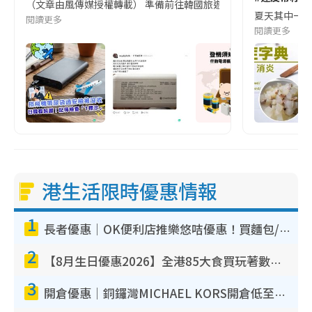
（文章由風傳媒授權轉載） 準備前往韓國旅遊的民眾，近期要特別留
夏天其中一種時
閱讀更多
閱讀更多
港生活限時優惠情報
1
長者優惠｜OK便利店推樂悠咭優惠！買麵包/牛奶/保健品拍卡即減
2
【8月生日優惠2026】全港85大食買玩著數攻略 自助餐/火鍋放題同行免費＋誠品/DONKI送現金券
3
開倉優惠｜銅鑼灣MICHAEL KORS開倉低至17折！直擊$500起買手袋/銀包/鞋款 必買經典Jet Set系列