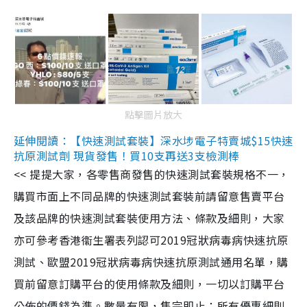
點擊圖片放大
延伸閱讀：【快速測試套裝】深水埗電子特賣城$15快速
抗原測試劑 現貨發售！買10支再送3支檢測棒
<< 提提大家，各零售商發售的快速測試套裝規格不一，
購買市面上不同品牌的快速測試套裝前請留意售賣平台
及該品牌的快速測試套裝使用方法、條款及細則，大家
亦可參考香港衞生署表列認可2019冠狀病毒病快速抗原
測試、歐盟2019冠狀病毒病快速抗原測試通用名單，購
買前留意訂購平台的使用條款及細則，一切以訂購平台
公佈的價錢為準。數量有限，售完即止；所有優惠細則