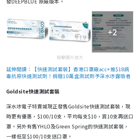
發DEEPBLUE 原廠版本。
+2
點擊圖片放大
延伸閱讀：【快速測試套裝】香港口罩廠acc+推$18病
毒抗原快速測試劑！捐贈10萬盒測試劑予深水埗露宿者
Goldsite快速測試套裝
深水埗電子特賣城現正發售Goldsite快速測試套裝，現
時更有優惠，$100/10支，平均每支$10，買10支再送口
罩。另外有售YHLO及Green Spring的快速測試套裝，
一樣低至$100/10支送口罩。