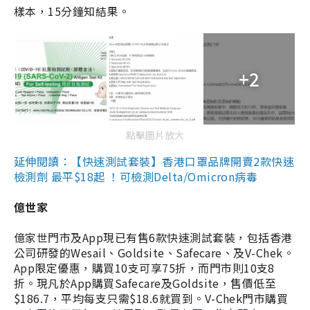
樣本，15分鐘知結果。
+2
點擊圖片放大
延伸閱讀：【快速測試套裝】香港口罩品牌開賣2款快速
檢測劑 最平$18起 ！可檢測Delta/Omicron病毒
億世家
億家世門市及App現已有售6款快速測試套裝，包括香港
公司研發的Wesail、Goldsite、Safecare、及V-Chek。
App限定優惠，購買10支可享75折，而門市則10支8
折。現凡於App購買Safecare及Goldsite，售價低至
$186.7，平均每支只需$18.6就買到。V-Chek門市購買