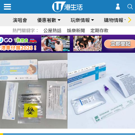
演唱會
優惠著數
玩樂情報
購物情報
熱門關鍵字：
公屋熱話
娛樂新聞
定期存款