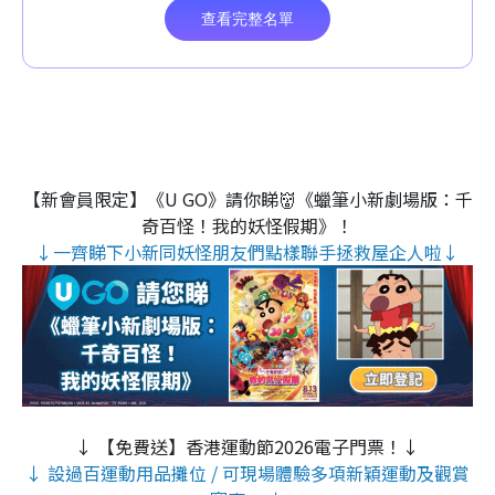
【新會員限定】《U GO》請你睇👹《蠟筆小新劇場版：千
奇百怪！我的妖怪假期》！
↓一齊睇下小新同妖怪朋友們點樣聯手拯救屋企人啦↓
↓ 【免費送】香港運動節2026電子門票！↓
↓ 設過百運動用品攤位 / 可現場體驗多項新穎運動及觀賞