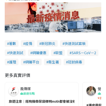
著數
疫情
新冠肺炎
快速測試套裝
快速測試
網購優惠
歐盟
SARS－CoV－2
護理
網購平台
衞生署
冠狀病毒
更多真實評價
風傳媒
營養教
旅遊攻略
生
香港
旅遊注意｜搭飛機帶尿袋標明mAh都會被沒收😱出發前切記檢查「1
#連皮帶籽都