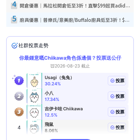
4
開倉優惠｜馬拉松開倉低至3折！直擊$99起買adidas／New Balance／Puma鞋款 STANLEY保溫杯劈價至$119起
5
廚具優惠｜普樂氏/意美廚/Buffalo廚具低至3折！$89起買煎鍋／炒鑊／個人鍋 同場小家電激減至$99起