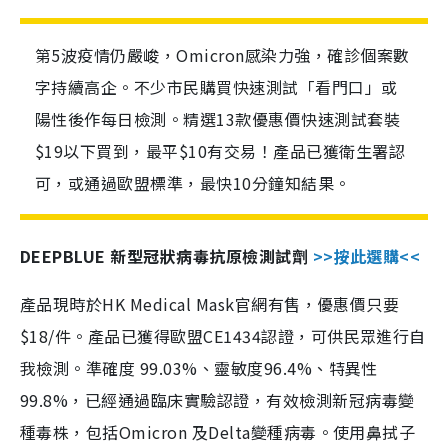
第5波疫情仍嚴峻，Omicron感染力強，確診個案數
字持續高企。不少市民購買快速測試「看門口」或
陽性後作每日檢測。精選13款優惠價快速測試套裝
$19以下買到，最平$10有交易！產品已獲衛生署認
可，或通過歐盟標準，最快10分鐘知結果。
DEEPBLUE 新型冠狀病毒抗原檢測試劑
>>按此選購<<
產品現時於HK Medical Mask官網有售，優惠價只要
$18/件。產品已獲得歐盟CE1434認證，可供民眾進行自
我檢測。準確度 99.03%、靈敏度96.4%、特異性
99.8%，已經通過臨床實驗認證，有效檢測新冠病毒變
種毒株，包括Omicron 及Delta變種病毒。使用鼻拭子