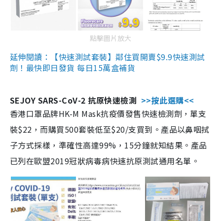
點擊圖片放大
延伸閱讀：【快速測試套裝】鄰住買開賣$9.9快速測試
劑！最快即日發貨 每日15萬盒補貨
SEJOY SARS-CoV-2 抗原快速檢測
>>按此選購<<
香港口罩品牌HK-M Mask抗疫價發售快速檢測劑，單支
裝$22，而購買500套裝低至$20/支買到。產品以鼻咽拭
子方式採樣，準確性高達99%，15分鐘就知結果。產品
已列在歐盟2019冠狀病毒病快速抗原測試通用名單。