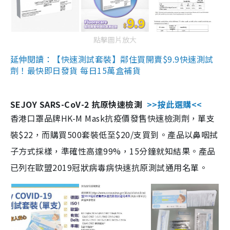
點擊圖片放大
延伸閱讀：【快速測試套裝】鄰住買開賣$9.9快速測試
劑！最快即日發貨 每日15萬盒補貨
SEJOY SARS-CoV-2 抗原快速檢測
>>按此選購<<
香港口罩品牌HK-M Mask抗疫價發售快速檢測劑，單支
裝$22，而購買500套裝低至$20/支買到。產品以鼻咽拭
子方式採樣，準確性高達99%，15分鐘就知結果。產品
已列在歐盟2019冠狀病毒病快速抗原測試通用名單。