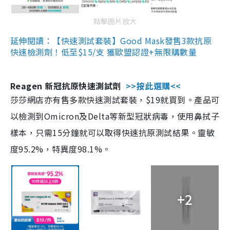
點擊圖片放大
延伸閱讀：【快速測試套裝】Good Mask發售3款抗原
快速檢測劑！低至$15/支 獲歐盟認證+無限購數量
Reagen 新冠抗原快速測試劑
>>按此選購<<
莎莎網店亦有售多款快速測試套裝，$19就買到。產品可
以檢測到Omicron及Delta等新型冠狀病毒，使用鼻拭子
樣本，只需15分鐘就可以取得快速抗原測試結果。靈敏
度95.2%，特異度98.1%。
+2