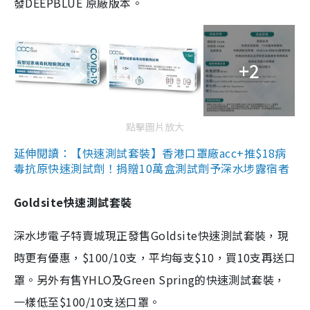
發DEEPBLUE 原廠版本。
+2
點擊圖片放大
延伸閱讀：【快速測試套裝】香港口罩廠acc+推$18病
毒抗原快速測試劑！捐贈10萬盒測試劑予深水埗露宿者
Goldsite快速測試套裝
深水埗電子特賣城現正發售Goldsite快速測試套裝，現
時更有優惠，$100/10支，平均每支$10，買10支再送口
罩。另外有售YHLO及Green Spring的快速測試套裝，
一樣低至$100/10支送口罩。