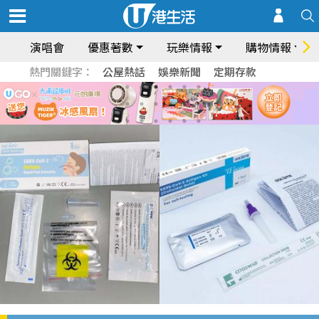
演唱會
優惠著數
玩樂情報
購物情報
熱門關鍵字：
公屋熱話
娛樂新聞
定期存款