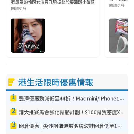
我最愛的韓國女演員孔曉振終於要回歸小螢幕啦!這次的劇本改編自同名
閱讀更多
閱讀更多
港生活限時優惠情報
1
豐澤優惠勁減低至44折！Mac mini/iPhone17Pro大減價！廚房家電$220起
2
港大推賽馬會強化骨骼計劃！$100骨質密度X光檢查 完成免費運動訓練送超市禮券！附參加資格
3
開倉優惠 | 尖沙咀海港城名牌波鞋開倉低至1折！On鞋$899起／Joy&Peace鞋履$98起