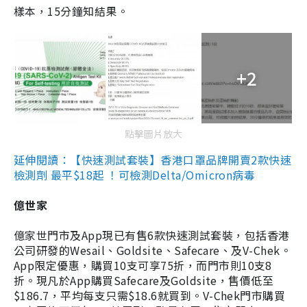
樣本，15分鐘知結果。
+2
點擊圖片放大
延伸閱讀：【快速測試套裝】香港口罩品牌開賣2款快速
檢測劑 最平$18起 ！可檢測Delta/Omicron病毒
億世家
億家世門市及App現已有售6款快速測試套裝，包括香港
公司研發的Wesail、Goldsite、Safecare、及V-Chek。
App限定優惠，購買10支可享75折，而門市則10支8
折。現凡於App購買Safecare及Goldsite，售價低至
$186.7，平均每支只需$18.6就買到。V-Chek門市購買