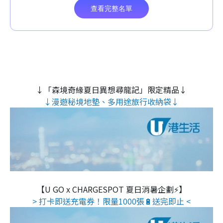
↓「森境奇緣夏日異想尋龍記」限定精品↓
↓漫遊秘境地墊、多用途旅行收納袋↓
【U GO x CHARGESPOT 夏日消暑企劃⚡】
> 打卡即送充電券！限量1000張🔋送完即止 <