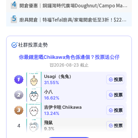
4
開倉優惠｜銅鑼灣時代廣場Doughnut/Campo Marzio開倉低至1折！背囊、書包、手袋劈價$200起
5
廚具開倉｜特福Tefal廚具/家電開倉低至3折！$220起買平底鍋/炒鑊/湯煲！電飯煲/吸塵機/燙斗$418起