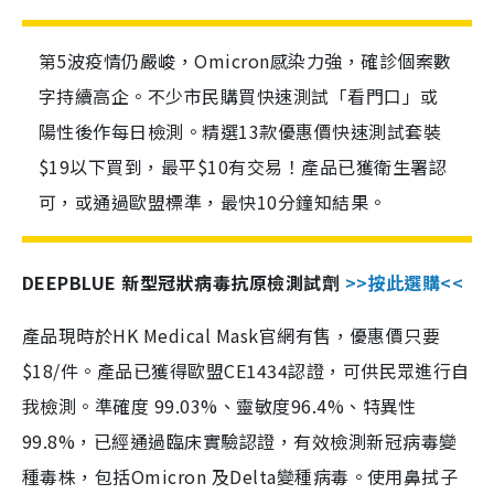
第5波疫情仍嚴峻，Omicron感染力強，確診個案數
字持續高企。不少市民購買快速測試「看門口」或
陽性後作每日檢測。精選13款優惠價快速測試套裝
$19以下買到，最平$10有交易！產品已獲衛生署認
可，或通過歐盟標準，最快10分鐘知結果。
DEEPBLUE 新型冠狀病毒抗原檢測試劑
>>按此選購<<
產品現時於HK Medical Mask官網有售，優惠價只要
$18/件。產品已獲得歐盟CE1434認證，可供民眾進行自
我檢測。準確度 99.03%、靈敏度96.4%、特異性
99.8%，已經通過臨床實驗認證，有效檢測新冠病毒變
種毒株，包括Omicron 及Delta變種病毒。使用鼻拭子