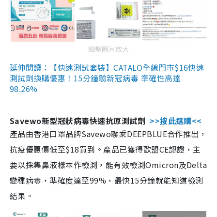
點擊圖片放大
延伸閱讀：【快速測試套裝】CATALO全線門市$16快速
測試劑換購優惠！15分鐘驗新冠病毒 準確性高達
98.26%
Savewo新型冠狀病毒快速抗原測試劑
>>按此選購<<
產品由香港口罩品牌Savewo聯乘DEEPBLUE合作推出，
抗疫優惠價低至$18買到。產品已獲得歐盟CE認證，主
要以採集鼻液樣本作檢測，能有效檢測Omicron及Delta
變種病毒，準確度達至99%，最快15分鐘就能知道檢測
結果。