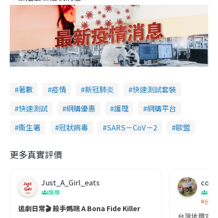
著數
疫情
新冠肺炎
快速測試套裝
快速測試
網購優惠
護理
網購平台
衞生署
冠狀病毒
SARS－CoV－2
歐盟
更多真實評價
Just_A_Girl_eats
co c
娛樂
吹
台灣
追劇日常🎬 殺手媽咪 A Bona Fide Killer
台灣地鐵宣